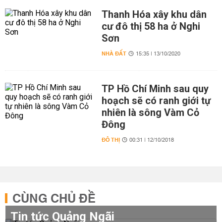
Thanh Hóa xây khu dân
cư đô thị 58 ha ở Nghi
Sơn
NHÀ ĐẤT
15:35 | 13/10/2020
TP Hồ Chí Minh sau quy
hoạch sẽ có ranh giới tự
nhiên là sông Vàm Cỏ
Đông
ĐÔ THỊ
00:31 | 12/10/2018
CÙNG CHỦ ĐỀ
Tin tức Quảng Ngãi