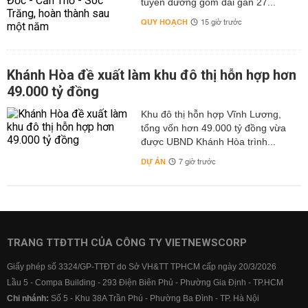
tuyến đường gom dài gần 27...
QUY HOẠCH
15 giờ trước
Khánh Hòa đề xuất làm khu đô thị hỗn hợp hơn
49.000 tỷ đồng
Khu đô thị hỗn hợp Vĩnh Lương,
tổng vốn hơn 49.000 tỷ đồng vừa
được UBND Khánh Hòa trình...
DỰ ÁN
7 giờ trước
TRANG TTĐTTH CỦA CÔNG TY VIETNEWSCORP
Giấy phép số 3324/GP-TTĐT do Sở VH&TT TPHCM cấp ngày 20/3/2026
Lầu 5 - Compa Building - 293 Điện Biên Phủ - Phường Gia Định - TP.HCM
Chi nhánh:
Số 5 - Khu 38A Trần Phú - Phường Ba Đình - TP. Hà Nội