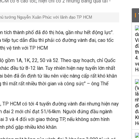
Thủ tướng Nguyễn Xuân Phúc với lãnh đạo TP HCM
n tích thành phố đã đô thị hóa, gần như hết động lực".
 tiếp tục dẫn đầu thì phải có đường vành đai, cao tốc
thị vệ tinh với TP HCM
ộ gồm 1A, 1K, 22, 50 và 52. Theo quy hoạch, chỉ Quốc
 khác đều từ 8-12 làn. Tuy nhiên hiện nay tuyến lớn nhất
hai bên đã ổn định từ lâu nên việc nâng cấp rất khó khăn
 thì mất rất nhiều thời gian và công sức" – ông Thể
, TP HCM có tới 4 tuyến đường vành đai nhưng hiện nay
ành đai 2 mới chỉ đạt 51/64km. Người đứng đầu ngành
i 3 và 4 đối với giao thông TP, nếu không sớm hình
ành phố gặp nhiều khó khăn.