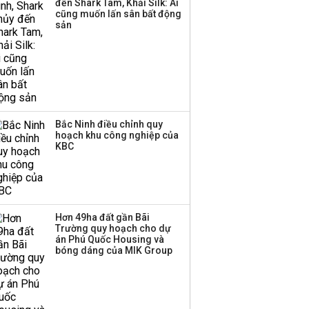
đến Shark Tam, Khải Silk: Ai
ba chữ số trong nửa
cũng muốn lấn sân bất động
đầu năm:
sản
Techcombank dẫn đầu,
Big4 tụt hạng
Bắc Ninh điều chỉnh quy
hoạch khu công nghiệp của
KBC
Hơn 49ha đất gần Bãi
Trường quy hoạch cho dự
án Phú Quốc Housing và
bóng dáng của MIK Group