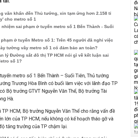
 tải.
g văn khẩn đến Thủ tướng, xin tạm ứng hơn 2.158 tỉ
ây' cho metro số 1
 nhiệm sai phạm ở tuyến metro số 1 Bến Thành - Suối
phạm ở tuyến Metro số 1: Trên 45 người đã nghỉ việc
dày tường vây metro số 1 có đảm bảo an toàn?
 lý Đường sắt đô thị TP HCM nói gì về kết luận sai
etro số 1?
t tuyến metro số 1 Bến Thành – Suối Tiên, Thủ tướng
ướng Trương Hòa Bình có buổi làm việc với lãnh đạo TP
có Bộ trưởng GTVT Nguyễn Văn Thể, Bộ trưởng Tài
ồng Hà.
tại TP HCM, Bộ trưởng Nguyễn Văn Thể cho rằng vấn đề
ẽn lớn của TP HCM, nếu không có kế hoạch tháo gỡ và
c độ tăng trưởng của TP chậm lại.