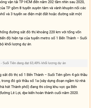
thông vận tải TP HCM đến năm 202 tầm nhìn sau 2020,
 của TP gồm 8 tuyến xuyên tâm và vành khuyên nối các
phố và 3 tuyến xe điện mặt đất hoặc đường sắt một
thống đường sắt đô thị khoảng 220 km với tổng vốn
 tiến độ hiện tại của tuyến metro số 1 Bến Thành – Suối
bộ khối lượng dự án.
- Suối Tiên đang đạt 63,49% khối lượng dự án
g sắt đô thị số 1 Bến Thành – Suối Tiên gồm 4 gói thầu
ị, trong đó gói thầu số 1a (xây dựng đoạn ngầm từ nhà
hà hát Thành phố) đang thi công khu vực ga Bến
đường Lê Lợi, djw kiến hoàn thành cuối năm 2020.