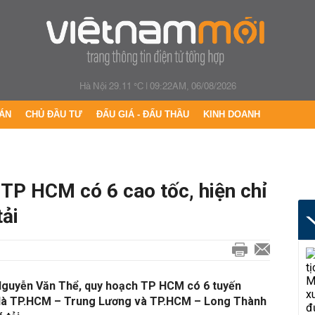
Hà Nội 29.11 °C
|
09:22AM, 06/08/2026
ÁN
CHỦ ĐẦU TƯ
ĐẤU GIÁ - ĐẤU THẦU
KINH DOANH
TP HCM có 6 cao tốc, hiện chỉ
ải
guyễn Văn Thể, quy hoạch TP HCM có 6 tuyến
n là TP.HCM – Trung Lương và TP.HCM – Long Thành