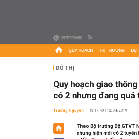
0975798489
QUY HOẠCH
THỊ TRƯỜNG
DỰ 
ĐÔ THỊ
Quy hoạch giao thông 
có 2 nhưng đang quá t
Trường Nguyên
17:40 | 12/04/2019
Theo Bộ trưởng Bộ GTVT N
nhưng hiện mới có 2 tuyế