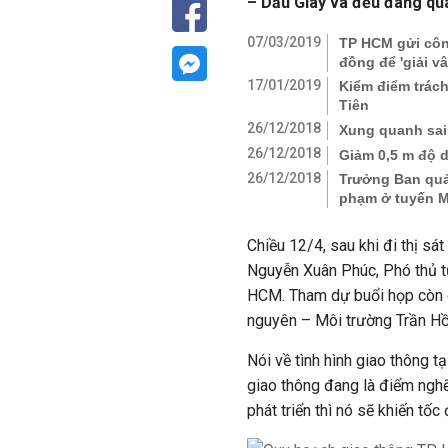
– Dầu Giây và đều đang quá
07/03/2019
TP HCM gửi côn
đồng để 'giải v
17/01/2019
Kiểm điểm trách
Tiên
26/12/2018
Xung quanh sai 
26/12/2018
Giảm 0,5 m độ 
26/12/2018
Trưởng Ban quản
phạm ở tuyến M
Chiều 12/4, sau khi đi thị sá
Nguyễn Xuân Phúc, Phó thủ t
HCM. Tham dự buổi họp còn 
nguyên – Môi trường Trần H
Nói về tình hình giao thông 
giao thông đang là điểm ngh
phát triển thì nó sẽ khiến tố