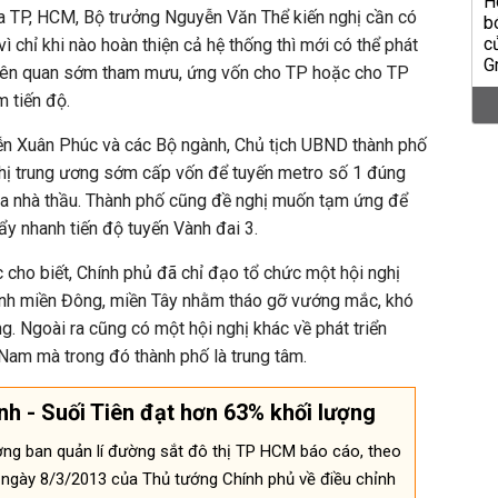
a TP, HCM, Bộ trưởng Nguyễn Văn Thể kiến nghị cần có
ì chỉ khi nào hoàn thiện cả hệ thống thì mới có thể phát
liên quan sớm tham mưu, ứng vốn cho TP hoặc cho TP
 tiến độ.
n Xuân Phúc và các Bộ ngành, Chủ tịch UBND thành phố
hị trung ương sớm cấp vốn để tuyến metro số 1 đúng
của nhà thầu. Thành phố cũng đề nghị muốn tạm ứng để
y nhanh tiến độ tuyến Vành đai 3.
cho biết, Chính phủ đã chỉ đạo tổ chức một hội nghị
ỉnh miền Đông, miền Tây nhằm tháo gỡ vướng mắc, khó
ng. Ngoài ra cũng có một hội nghị khác về phát triển
 Nam mà trong đó thành phố là trung tâm.
h - Suối Tiên đạt hơn 63% khối lượng
ng ban quản lí đường sắt đô thị TP HCM báo cáo, theo
ngày 8/3/2013 của Thủ tướng Chính phủ về điều chỉnh