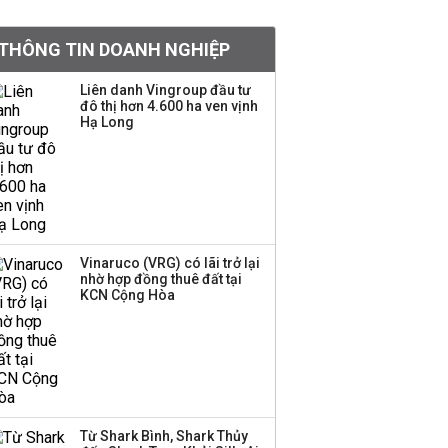
doanh nghiệp Mỹ
THÔNG TIN DOANH NGHIỆP
Hoá chất Đức Giang
công bố hai ứng viên
Liên danh Vingroup đầu tư
đô thị hơn 4.600 ha ven vịnh
HĐQT, cổ phiếu DGC
Hạ Long
tăng trần
'Đế chế’ kinh doanh
hàng xa xỉ của Lý Nhã
Kỳ: Từ phân phối, thiết
kế kim cương đến thời
trang, phụ kiện cao cấp
Vinaruco (VRG) có lãi trở lại
nhờ hợp đồng thuê đất tại
KCN Cộng Hòa
Hãng kim cương tài trợ
vương miện cho các
cuộc thi hoa hậu thông
báo ngừng hoạt động
Lãi thuần từ dịch vụ
Từ Shark Bình, Shark Thủy
nhiều ngân hàng tăng