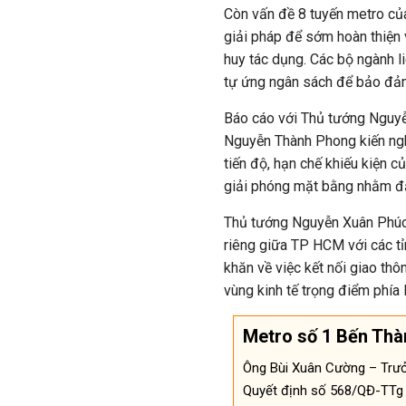
Còn vấn đề 8 tuyến metro củ
giải pháp để sớm hoàn thiện v
huy tác dụng. Các bộ ngành 
tự ứng ngân sách để bảo đảm
Báo cáo với Thủ tướng Nguyễ
Nguyễn Thành Phong kiến ng
tiến độ, hạn chế khiếu kiện 
giải phóng mặt bằng nhằm đẩ
Thủ tướng Nguyễn Xuân Phúc 
riêng giữa TP HCM với các t
khăn về việc kết nối giao thô
vùng kinh tế trọng điểm phía
Metro số 1 Bến Thàn
Ông Bùi Xuân Cường – Trưở
Quyết định số 568/QĐ-TTg 