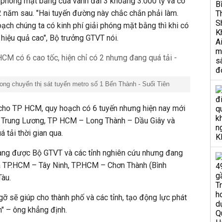
i phóng mặt bằng của vành đai 3 khoảng 3.000 tỷ và có
 2 năm sau. "Hai tuyến đường này chắc chắn phải làm.
ạch chúng ta có kinh phí giải phóng mặt bằng thì khi có
à hiệu quả cao", Bộ trưởng GTVT nói.
ng chuyến thị sát tuyến metro số 1 Bến Thành - Suối Tiên
 cho TP HCM, quy hoạch có 6 tuyến nhưng hiện nay mới
– Trung Lương, TP HCM – Long Thành – Dầu Giây và
 tải thời gian qua.
ang được Bộ GTVT và các tỉnh nghiên cứu nhưng đang
là TP.HCM – Tây Ninh, TP.HCM – Chơn Thành (Bình
àu.
gỡ sẽ giúp cho thành phố và các tỉnh, tạo động lực phát
m" – ông khẳng định.