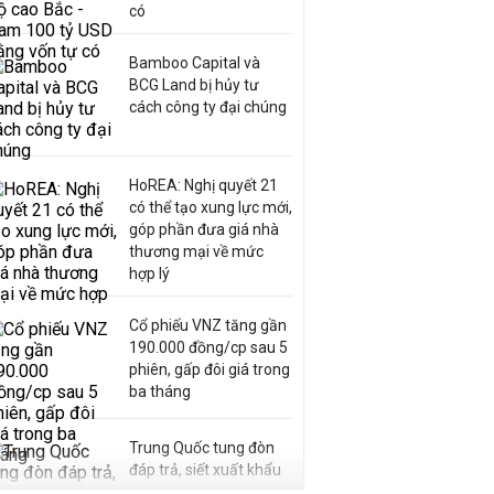
có
Bamboo Capital và
BCG Land bị hủy tư
cách công ty đại chúng
HoREA: Nghị quyết 21
có thể tạo xung lực mới,
góp phần đưa giá nhà
thương mại về mức
hợp lý
Cổ phiếu VNZ tăng gần
190.000 đồng/cp sau 5
phiên, gấp đôi giá trong
ba tháng
Trung Quốc tung đòn
đáp trả, siết xuất khẩu
drone và trừng phạt