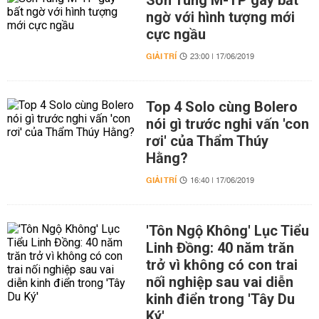
Sơn Tùng M-TP gây bất
ngờ với hình tượng mới
cực ngầu
GIẢI TRÍ
23:00 | 17/06/2019
Top 4 Solo cùng Bolero
nói gì trước nghi vấn 'con
rơi' của Thẩm Thúy
Hằng?
GIẢI TRÍ
16:40 | 17/06/2019
'Tôn Ngộ Không' Lục Tiểu
Linh Đồng: 40 năm trăn
trở vì không có con trai
nối nghiệp sau vai diễn
kinh điển trong 'Tây Du
Ký'