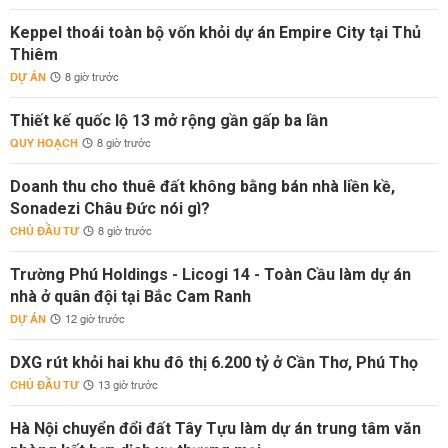
Keppel thoái toàn bộ vốn khỏi dự án Empire City tại Thủ
Thiêm
DỰ ÁN
8 giờ trước
Thiết kế quốc lộ 13 mở rộng gần gấp ba lần
QUY HOẠCH
8 giờ trước
Doanh thu cho thuê đất không bằng bán nhà liền kề,
Sonadezi Châu Đức nói gì?
CHỦ ĐẦU TƯ
8 giờ trước
Trường Phú Holdings - Licogi 14 - Toàn Cầu làm dự án
nhà ở quân đội tại Bắc Cam Ranh
DỰ ÁN
12 giờ trước
DXG rút khỏi hai khu đô thị 6.200 tỷ ở Cần Thơ, Phú Thọ
CHỦ ĐẦU TƯ
13 giờ trước
Hà Nội chuyển đổi đất Tây Tựu làm dự án trung tâm văn