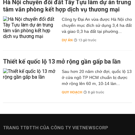
Hà Nội chuyển đổi đất Tây Tựu làm dự án trung
tâm văn phòng kết hợp dịch vụ thương mại
Công ty Đại An vừa được Hà Nội cho
chuyển mục đích sử dụng 3,4 ha đất
và giao 0,3 ha đất tại phường...
DỰ ÁN
13 giờ trước
Thiết kế quốc lộ 13 mở rộng gần gấp ba lần
Sau hơn 20 năm chờ đợi, quốc lộ 13
ở cửa ngõ TP HCM chuẩn bị được
mở rộng lên 60 m, 10-14 làn...
QUY HOẠCH
8 giờ trước
TRANG TTĐTTH CỦA CÔNG TY VIETNEWSCORP