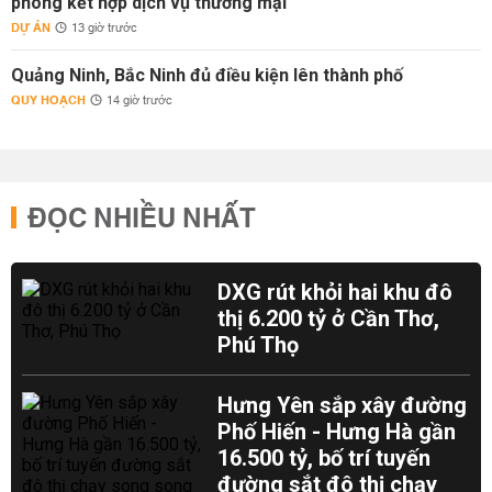
phòng kết hợp dịch vụ thương mại
DỰ ÁN
13 giờ trước
Quảng Ninh, Bắc Ninh đủ điều kiện lên thành phố
QUY HOẠCH
14 giờ trước
ĐỌC NHIỀU NHẤT
DXG rút khỏi hai khu đô
thị 6.200 tỷ ở Cần Thơ,
Phú Thọ
Hưng Yên sắp xây đường
Phố Hiến - Hưng Hà gần
16.500 tỷ, bố trí tuyến
đường sắt đô thị chạy