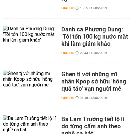
GIẢI TRÍ
15:55 | 17/06/2019
Danh ca Phương Dung:
'Tôi tốn 100 kg nước mắt
khi làm giám khảo'
GIẢI TRÍ
22:44 | 15/06/2019
Ghen tị với những mĩ
nhân Kpop sở hữu 'hông
quả táo' vạn người mê
GIẢI TRÍ
21:48 | 15/06/2019
Ba Lam Trường tiết lộ lí
do từng cấm anh theo
nghề ca hát