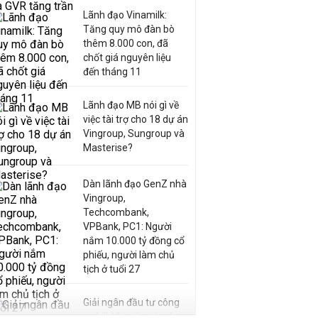
Lãnh đạo Vinamilk:
Tăng quy mô đàn bò
thêm 8.000 con, đã
chốt giá nguyên liệu
đến tháng 11
Lãnh đạo MB nói gì về
việc tài trợ cho 18 dự án
Vingroup, Sungroup và
Masterise?
Dàn lãnh đạo GenZ nhà
Vingroup,
Techcombank,
VPBank, PC1: Người
nắm 10.000 tỷ đồng cổ
phiếu, người làm chủ
tịch ở tuổi 27
Giải ngân đầu tư công
quý III: Khi các siêu dự