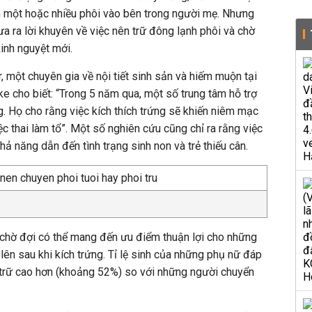
ển một hoặc nhiều phôi vào bên trong người mẹ. Nhưng
đưa ra lời khuyên về việc nên trữ đông lạnh phôi và chờ
kinh nguyệt mới.
, một chuyên gia về nội tiết sinh sản và hiếm muộn tại
ke cho biết: “Trong 5 năm qua, một số trung tâm hỗ trợ
g. Họ cho rằng việc kích thích trứng sẽ khiến niêm mạc
c thai làm tổ”. Một số nghiên cứu cũng chỉ ra rằng việc
hả năng dẫn đến tình trạng sinh non và trẻ thiếu cân.
 chờ đợi có thể mang đến ưu điểm thuận lợi cho những
lên sau khi kích trứng. Tỉ lệ sinh của những phụ nữ đáp
 trữ cao hơn (khoảng 52%) so với những người chuyển