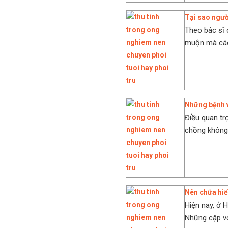
Tại sao ngườ
Theo bác sĩ 
muộn mà các 
Những bệnh 
Điều quan tr
chồng không 
Nên chữa hiế
Hiện nay, ở 
Những cặp vợ