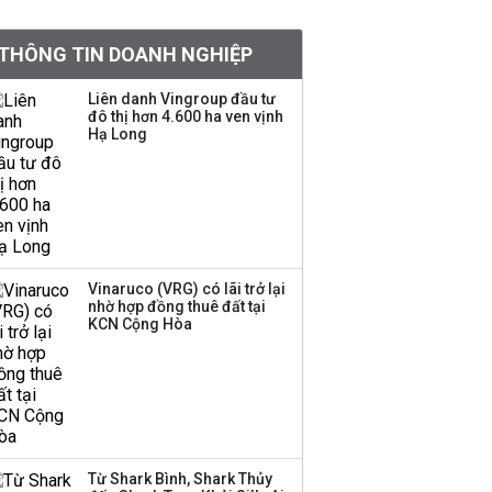
án áp sát 'vạch đích'
THÔNG TIN DOANH NGHIỆP
Việt Nam muốn phát
Liên danh Vingroup đầu tư
đô thị hơn 4.600 ha ven vịnh
triển quỹ hưu trí: Từ tiết
Hạ Long
kiệm gia đình thành
nguồn cấp vốn dài hạn
và kinh nghiệm từ
Malaysia
Công ty con của HAGL
chốt ngày IPO gần 19
Vinaruco (VRG) có lãi trở lại
triệu cp với giá gấp hơn
nhờ hợp đồng thuê đất tại
KCN Cộng Hòa
4 lần cổ phiếu HAG
Quy mô quỹ PYN Elite
giảm hơn 2.100 tỷ đồng
sau tháng 7 ‘tồi tệ’
Từ Shark Bình, Shark Thủy