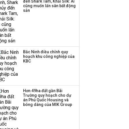
đến Shark Tam, Khải Silk: Ai
Thành viên HĐQT
cũng muốn lấn sân bất động
VPBankS xin từ nhiệm
sản
Bắc Ninh điều chỉnh quy
hoạch khu công nghiệp của
KBC
Hơn 49ha đất gần Bãi
Trường quy hoạch cho dự
án Phú Quốc Housing và
bóng dáng của MIK Group