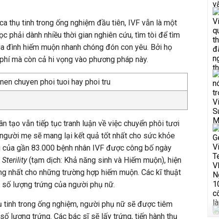
ca thụ tinh trong ống nghiệm đầu tiên, IVF vẫn là một
ọc phải dành nhiều thời gian nghiên cứu, tìm tòi để tìm
gia đình hiếm muộn nhanh chóng đón con yêu. Bởi họ
i phí mà còn cả hi vọng vào phương pháp này.
ân tạo vẫn tiếp tục tranh luận về việc chuyển phôi tươi
 người mẹ sẽ mang lại kết quả tốt nhất cho sức khỏe
ứu của gần 83.000 bệnh nhân IVF được công bố ngày
 Sterility
(tạm dịch: Khả năng sinh và Hiếm muộn), hiện
ng nhất cho những trường hợp hiếm muộn. Các kĩ thuật
o số lượng trứng của người phụ nữ.
ụ tinh trong ống nghiệm, người phụ nữ sẽ được tiêm
số lượng trứng. Các bác sĩ sẽ lấy trứng, tiến hành thụ