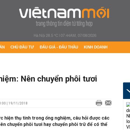
Hà Nội 28.5 °C
|
07:44AM, 07/08/2026
ÁN
CHỦ ĐẦU TƯ
ĐẤU GIÁ - ĐẤU THẦU
KINH DOANH
hiệm: Nên chuyển phôi tươi
:00 | 19/11/2018
ực hiện thụ tinh trong ống nghiệm, câu hỏi được các
ên chuyển phôi tươi hay chuyển phôi trữ để có thể