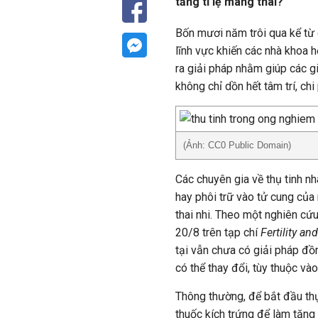
tăng tỉ lệ mang thai?
Bốn mươi năm trôi qua kể từ 
lĩnh vực khiến các nhà khoa h
ra giải pháp nhằm giúp các 
không chỉ dồn hết tâm trí, ch
(Ảnh: CC0 Public Domain)
Các chuyên gia về thụ tinh nh
hay phôi trữ vào tử cung của
thai nhi. Theo một nghiên c
20/8 trên tạp chí
Fertility and
tại vẫn chưa có giải pháp đồ
có thể thay đổi, tùy thuộc và
Thông thường, để bắt đầu th
thuốc kích trứng để làm tăng 