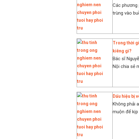
Các phương p
trùng vào buồ
Trong thời g
kiêng gì?
Bác sĩ Nguy
Nội chia sẻ 
Dấu hiệu bị 
Không phải a
muộn để kịp t