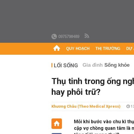
0975798489
QUY HOẠCH
THỊ TRƯỜNG
DỰ 
LỐI SỐNG
Gia đình
Sống khỏe
Thụ tinh trong ống ng
hay phôi trữ?
Khương Châu (Theo Medical Xpress)
13
Mỗi khi bước vào chu kì th
cặp vợ chồng quan tâm là n