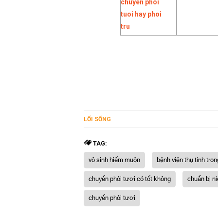
LỐI SỐNG
TAG:
vô sinh hiếm muộn
bệnh viện thụ tinh tro
chuyển phôi tươi có tốt không
chuẩn bị n
chuyển phôi tươi