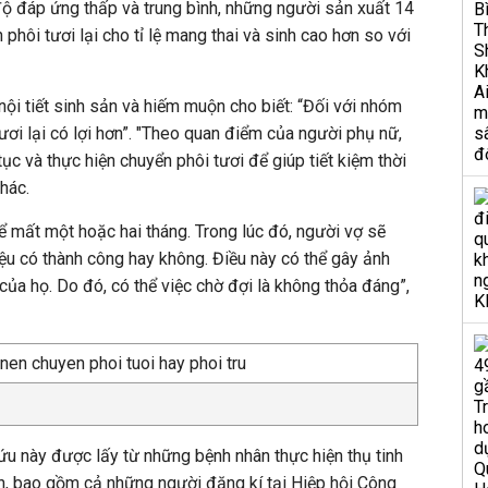
ộ đáp ứng thấp và trung bình, những người sản xuất 14
 phôi tươi lại cho tỉ lệ mang thai và sinh cao hơn so với
nội tiết sinh sản và hiếm muộn cho biết: “Đối với nhóm
tươi lại có lợi hơn”. "Theo quan điểm của người phụ nữ,
c và thực hiện chuyển phôi tươi để giúp tiết kiệm thời
khác.
hể mất một hoặc hai tháng. Trong lúc đó, người vợ sẽ
iệu có thành công hay không. Điều này có thể gây ảnh
ủa họ. Do đó, có thể việc chờ đợi là không thỏa đáng”,
ứu này được lấy từ những bệnh nhân thực hiện thụ tinh
n, bao gồm cả những người đăng kí tại Hiệp hội Công