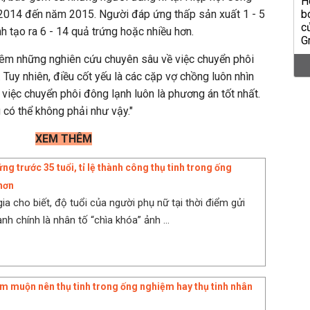
 2014 đến năm 2015. Người đáp ứng thấp sản xuất 1 - 5
h tạo ra 6 - 14 quả trứng hoặc nhiều hơn.
thêm những nghiên cứu chuyên sâu về việc chuyển phôi
. Tuy nhiên, điều cốt yếu là các cặp vợ chồng luôn nhìn
 việc chuyển phôi đông lạnh luôn là phương án tốt nhất.
g có thể không phải như vậy."
XEM THÊM
ng trước 35 tuổi, tỉ lệ thành công thụ tinh trong ống
hơn
ia cho biết, độ tuổi của người phụ nữ tại thời điểm gửi
nh chính là nhân tố “chìa khóa” ảnh ...
m muộn nên thụ tinh trong ống nghiệm hay thụ tinh nhân