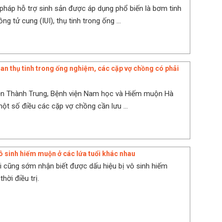
háp hỗ trợ sinh sản được áp dụng phổ biến là bơm tinh
ng tử cung (IUI), thụ tinh trong ống ...
ian thụ tinh trong ống nghiệm, các cặp vợ chồng có phải
ễn Thành Trung, Bệnh viện Nam học và Hiếm muộn Hà
một số điều các cặp vợ chồng cần lưu ...
vô sinh hiếm muộn ở các lứa tuổi khác nhau
i cũng sớm nhận biết được dấu hiệu bị vô sinh hiếm
hời điều trị.