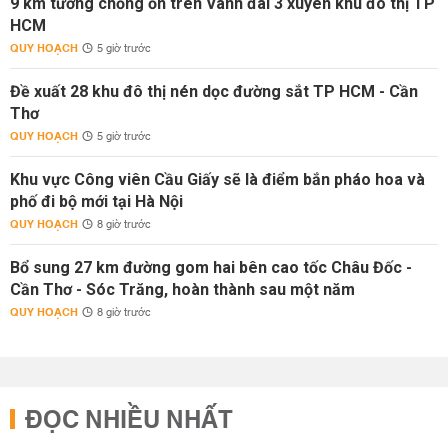
9 km tường chống ồn trên Vành đai 3 xuyên khu đô thị TP
HCM
QUY HOẠCH
5 giờ trước
Đề xuất 28 khu đô thị nén dọc đường sắt TP HCM - Cần
Thơ
QUY HOẠCH
5 giờ trước
Khu vực Công viên Cầu Giấy sẽ là điểm bắn pháo hoa và
phố đi bộ mới tại Hà Nội
QUY HOẠCH
8 giờ trước
Bổ sung 27 km đường gom hai bên cao tốc Châu Đốc -
Cần Thơ - Sóc Trăng, hoàn thành sau một năm
QUY HOẠCH
8 giờ trước
ĐỌC NHIỀU NHẤT