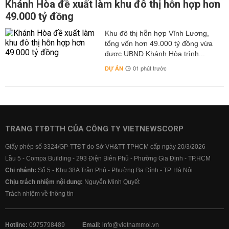
Khánh Hòa đề xuất làm khu đô thị hỗn hợp hơn
49.000 tỷ đồng
Khu đô thị hỗn hợp Vĩnh Lương,
tổng vốn hơn 49.000 tỷ đồng vừa
được UBND Khánh Hòa trình...
DỰ ÁN
01 phút trước
TRANG TTĐTTH CỦA CÔNG TY VIETNEWSCORP
Giấy phép số 3324/GP-TTĐT do Sở VH&TT TPHCM cấp ngày 20/3/2026
Lầu 5 - Compa Building - 293 Điện Biên Phủ - Phường Gia Định - TP.HCM
Chi nhánh:
Số 5 - Khu 38A Trần Phú - Phường Ba Đình - TP. Hà Nội
Chịu trách nhiệm nội dung:
Nguyễn Minh Quyết
Trách nhiệm về thông tin
Hotline:
0975798489
Email:
info@vietnammoi.vn