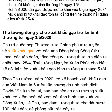
Bộ Công Thương kiến nghị bỏ hạn ngạch xuất khẩu gạo,
cho xuất khẩu lại bình thường từ ngày 1/5
Hơn 38.000 tấn gạo được mở tờ khai vào 0 giờ ngày 26/4
Mở đăng kí tờ khai gạo tồn tại cảng trên hệ thống hải quan
điện tử từ 25/4
Thủ tướng đồng ý cho xuất khẩu gạo trở lại bình
thường từ ngày 1/5/2020
Chủ trì cuộc họp Thường trực Chính phủ trực tuyến
về
xuất khẩu gạo
với các tỉnh Đồng bằng Sông Cửu
Long, các tập đoàn, tổng công ty lương thực lớn diễn ra
chiều nay, 28/4, Thủ tướng Nguyễn Xuân Phúc cho biết
sẽ nối lại việc xuất khẩu gạo bình thường từ tháng 5 tới.
Theo Thủ tướng, năm 2020, có kế hoạch xuất khẩu gạo
của Việt Nam là 6 triệu tấn nhưng do tình hình dịch
Covid-19 và thiên tai, hạn hán nên có chủ trương xuất
khẩu có kiểm soát để xem xét tình hình sản xuất vụ
Đông Xuân, Hè Thu, bảo đảm lương thực cho đất nước
100 triệu dân, đề phòng bất trắc xảy ra.