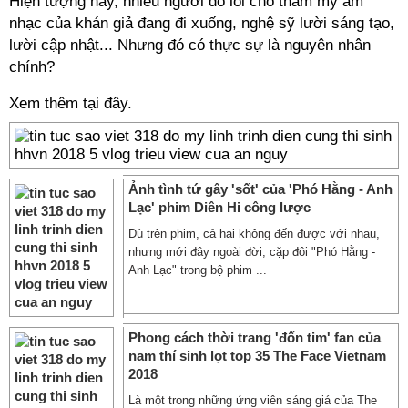
Hiện tượng này, nhiều người đổ lỗi cho thẩm mỹ âm
nhạc của khán giả đang đi xuống, nghệ sỹ lười sáng tạo,
lười cập nhật... Nhưng đó có thực sự là nguyên nhân
chính?
Xem thêm tại đây.
Ảnh tình tứ gây 'sốt' của 'Phó Hằng - Anh
Lạc' phim Diên Hi công lược
Dù trên phim, cả hai không đến được với nhau,
nhưng mới đây ngoài đời, cặp đôi "Phó Hằng -
Anh Lạc" trong bộ phim ...
Phong cách thời trang 'đốn tim' fan của
nam thí sinh lọt top 35 The Face Vietnam
2018
Là một trong những ứng viên sáng giá của The