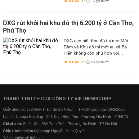
CHỦ ĐẦU TƯ
16 giờ trước
DXG rút khỏi hai khu đô thị 6.200 tỷ ở Cần Thơ,
Phú Thọ
DXG cho biết Khu đô thị mới Mái
Dầm và Khu đô thị mới tại xã Bá
Hiến không còn phù hợp với...
CHỦ ĐẦU TƯ
20 giờ trước
TRANG TTĐTTH CỦA CÔNG TY VIETNEWSCORP
Giấy phép số 3324/GP-TTĐT do Sở VH&TT TPHCM cấp ngày 20/3/2026
Lầu 5 - Compa Building - 293 Điện Biên Phủ - Phường Gia Định - TP.HCM
Chi nhánh:
Số 5 - Khu 38A Trần Phú - Phường Ba Đình - TP. Hà Nội
Chịu trách nhiệm nội dung:
Nguyễn Minh Quyết
Trách nhiệm về thông tin