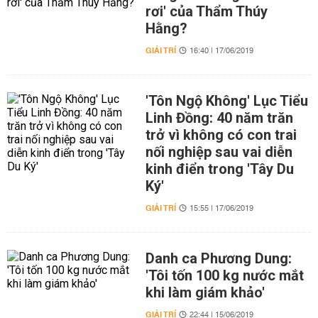
rơi' của Thẩm Thúy
Hằng?
GIẢI TRÍ
16:40 | 17/06/2019
'Tôn Ngộ Không' Lục Tiểu
Linh Đồng: 40 năm trăn
trở vì không có con trai
nối nghiệp sau vai diễn
kinh điển trong 'Tây Du
Ký'
GIẢI TRÍ
15:55 | 17/06/2019
Danh ca Phương Dung:
'Tôi tốn 100 kg nước mắt
khi làm giám khảo'
GIẢI TRÍ
22:44 | 15/06/2019