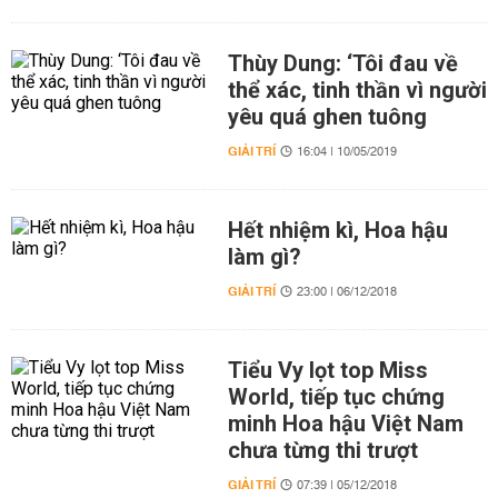
Thùy Dung: ‘Tôi đau về
thể xác, tinh thần vì người
yêu quá ghen tuông
GIẢI TRÍ
16:04 | 10/05/2019
Hết nhiệm kì, Hoa hậu
làm gì?
GIẢI TRÍ
23:00 | 06/12/2018
Tiểu Vy lọt top Miss
World, tiếp tục chứng
minh Hoa hậu Việt Nam
chưa từng thi trượt
GIẢI TRÍ
07:39 | 05/12/2018