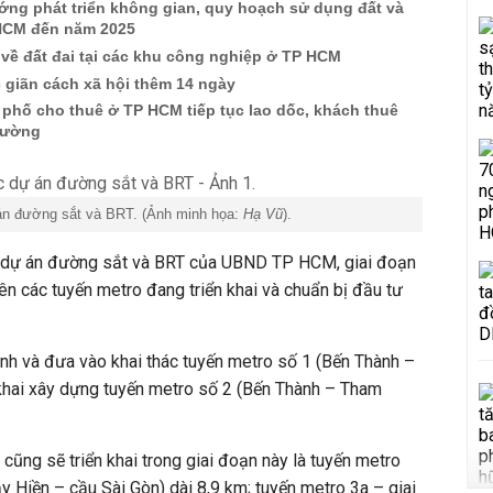
ớng phát triển không gian, quy hoạch sử dụng đất và
HCM đến năm 2025
về đất đai tại các khu công nghiệp ở TP HCM
 giãn cách xã hội thêm 14 ngày
à phố cho thuê ở TP HCM tiếp tục lao dốc, khách thuê
trường
án đường sắt và BRT. (Ảnh minh họa:
Hạ Vũ
).
c dự án đường sắt và BRT của UBND TP HCM, giai đoạn
ên các tuyến metro đang triển khai và chuẩn bị đầu tư
ành và đưa vào khai thác tuyến metro số 1 (Bến Thành –
n khai xây dựng tuyến metro số 2 (Bến Thành – Tham
cũng sẽ triển khai trong giai đoạn này là tuyến metro
y Hiền – cầu Sài Gòn) dài 8,9 km; tuyến metro 3a – giai