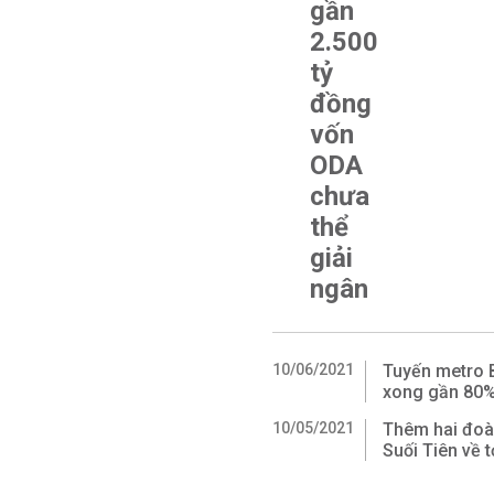
gần
2.500
tỷ
đồng
vốn
ODA
chưa
thể
giải
ngân
10/06/2021
Tuyến metro 
xong gần 80
10/05/2021
Thêm hai đoàn
Suối Tiên về 