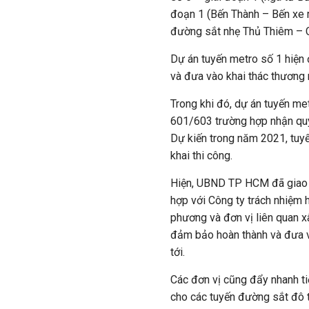
đoạn 1 (Bến Thành – Bến xe m
đường sắt nhẹ Thủ Thiêm – C
Dự án tuyến metro số 1 hiện 
và đưa vào khai thác thươn
Trong khi đó, dự án tuyến me
601/603 trường hợp nhận quyế
Dự kiến trong năm 2021, tuyế
khai thi công.
Hiện, UBND
TP HCM
đã giao 
hợp với Công ty trách nhiệm 
phương và đơn vị liên quan xâ
đảm bảo hoàn thành và đưa và
tới.
Các đơn vị cũng đẩy nhanh ti
cho các tuyến đường sắt đô t