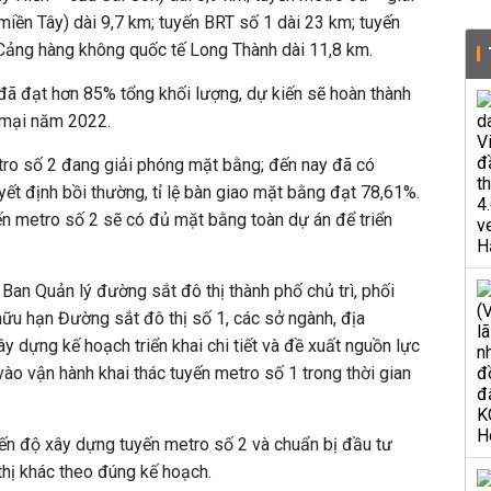
iền Tây) dài 9,7 km; tuyến BRT số 1 dài 23 km; tuyến
ảng hàng không quốc tế Long Thành dài 11,8 km.
đã đạt hơn 85% tổng khối lượng, dự kiến sẽ hoàn thành
g mại năm 2022.
tro số 2 đang giải phóng mặt bằng; đến nay đã có
t định bồi thường, tỉ lệ bàn giao mặt bằng đạt 78,61%.
n metro số 2 sẽ có đủ mặt bằng toàn dự án để triển
Ban Quản lý đường sắt đô thị thành phố chủ trì, phối
hữu hạn Đường sắt đô thị số 1, các sở ngành, địa
y dựng kế hoạch triển khai chi tiết và đề xuất nguồn lực
o vận hành khai thác tuyến metro số 1 trong thời gian
ến độ xây dựng tuyến metro số 2 và chuẩn bị đầu tư
hị khác theo đúng kế hoạch.