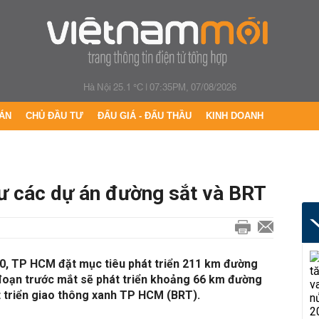
Hà Nội 25.1 °C
|
07:35PM, 07/08/2026
ÁN
CHỦ ĐẦU TƯ
ĐẤU GIÁ - ĐẤU THẦU
KINH DOANH
ư các dự án đường sắt và BRT
30, TP HCM đặt mục tiêu phát triển 211 km đường
 đoạn trước mắt sẽ phát triển khoảng 66 km đường
át triển giao thông xanh TP HCM (BRT).