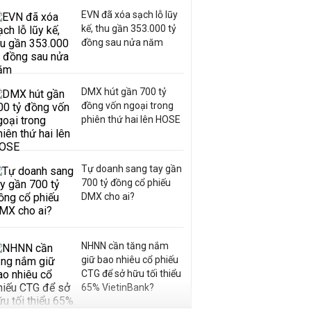
EVN đã xóa sạch lỗ lũy
kế, thu gần 353.000 tỷ
đồng sau nửa năm
DMX hút gần 700 tỷ
đồng vốn ngoại trong
phiên thứ hai lên HOSE
Tự doanh sang tay gần
700 tỷ đồng cổ phiếu
DMX cho ai?
NHNN cần tăng nắm
giữ bao nhiêu cổ phiếu
CTG để sở hữu tối thiểu
65% VietinBank?