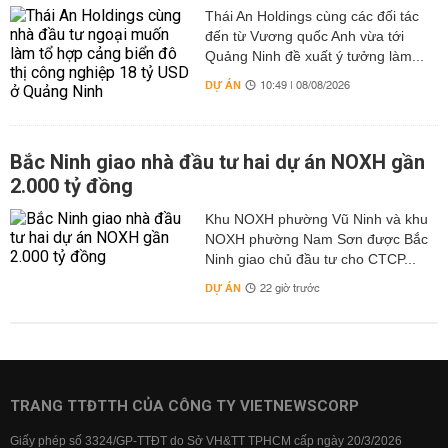
Thái An Holdings cùng các đối tác
đến từ Vương quốc Anh vừa tới
Quảng Ninh đề xuất ý tưởng làm...
DỰ ÁN
10:49 | 08/08/2026
Bắc Ninh giao nhà đầu tư hai dự án NOXH gần
2.000 tỷ đồng
Khu NOXH phường Vũ Ninh và khu
NOXH phường Nam Sơn được Bắc
Ninh giao chủ đầu tư cho CTCP...
DỰ ÁN
22 giờ trước
TRANG TTĐTTH CỦA CÔNG TY VIETNEWSCORP
Giấy phép số 3324/GP-TTĐT do Sở VH&TT TPHCM cấp ngày 20/3/2026