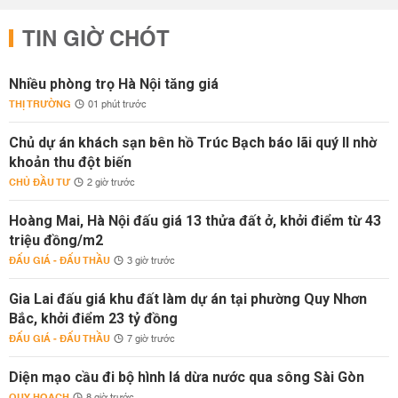
TIN GIỜ CHÓT
Nhiều phòng trọ Hà Nội tăng giá
THỊ TRƯỜNG
01 phút trước
Chủ dự án khách sạn bên hồ Trúc Bạch báo lãi quý II nhờ
khoản thu đột biến
CHỦ ĐẦU TƯ
2 giờ trước
Hoàng Mai, Hà Nội đấu giá 13 thửa đất ở, khởi điểm từ 43
triệu đồng/m2
ĐẤU GIÁ - ĐẤU THẦU
3 giờ trước
Gia Lai đấu giá khu đất làm dự án tại phường Quy Nhơn
Bắc, khởi điểm 23 tỷ đồng
ĐẤU GIÁ - ĐẤU THẦU
7 giờ trước
Diện mạo cầu đi bộ hình lá dừa nước qua sông Sài Gòn
QUY HOẠCH