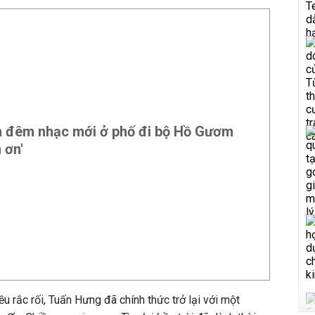
 đêm nhạc mới ở phố đi bộ Hồ Gươm
 ơn'
u rắc rối, Tuấn Hưng đã chính thức trở lại với một