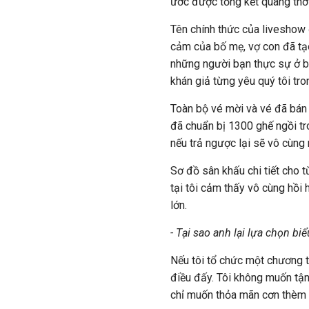
ước được tổng kết quãng thời
Tên chính thức của liveshow
cảm của bố mẹ, vợ con đã tạo
những người bạn thực sự ở bên
khán giả từng yêu quý tôi tro
Toàn bộ vé mời và vé đã bán 
đã chuẩn bị 1300 ghế ngồi tr
nếu trả ngược lại sẽ vô cùng r
Sơ đồ sân khấu chi tiết cho t
tại tôi cảm thấy vô cùng hồi 
lớn.
- Tại sao anh lại lựa chọn biể
Nếu tôi tổ chức một chương tr
điều đấy. Tôi không muốn tận
chỉ muốn thỏa mãn cơn thèm 