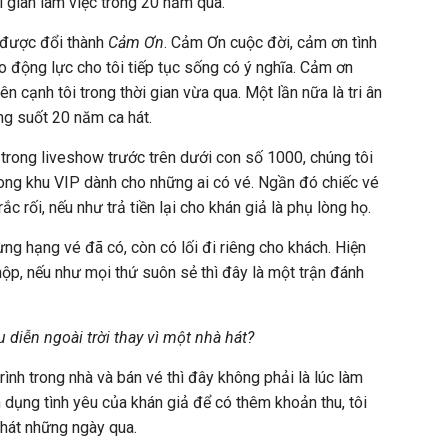
 gian làm việc trong 20 năm qua.
 được đổi thành
Cảm Ơn
. Cảm Ơn cuộc đời, cảm ơn tình
 động lực cho tôi tiếp tục sống có ý nghĩa. Cảm ơn
 cạnh tôi trong thời gian vừa qua. Một lần nữa là tri ân
ng suốt 20 năm ca hát.
trong liveshow trước trên dưới con số 1000, chúng tôi
ong khu VIP dành cho những ai có vé. Ngần đó chiếc vé
ắc rối, nếu như trả tiền lại cho khán giả là phụ lòng họ.
ừng hạng vé đã có, còn có lối đi riêng cho khách. Hiện
hộp, nếu như mọi thứ suôn sẻ thì đây là một trận đánh
u diễn ngoài trời thay vì một nhà hát?
ình trong nhà và bán vé thì đây không phải là lúc làm
 dụng tình yêu của khán giả để có thêm khoản thu, tôi
hát những ngày qua.