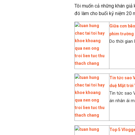
Tôi muốn cả những khán giả k
đó làm cho buổi kỷ niệm 20 n
Giữa cơn bão 
phim trường 
Do thời gian 
Tin tức sao 
duệ Mặt trời
Tin tức sao 
án nhân ái m
Top 5 Vlogge