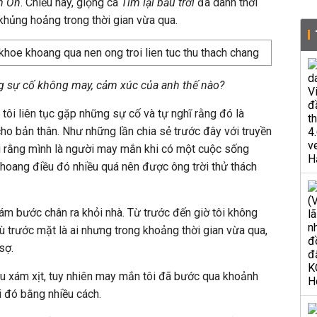
m Ơn
. Chiều nay, giọng ca
Tìm lại bầu trời
đã dành thời
khủng hoảng trong thời gian vừa qua.
ững sự cố không may, cảm xúc của anh thế nào?
a tôi liên tục gặp những sự cố và tự nghĩ rằng đó là
o bản thân. Như những lần chia sẻ trước đây với truyền
ói rằng mình là người may mắn khi có một cuộc sống
khoang điều đó nhiều quá nên được ông trời thử thách
dám bước chân ra khỏi nhà. Từ trước đến giờ tôi không
ù trước mặt là ai nhưng trong khoảng thời gian vừa qua,
sợ.
u xám xịt, tuy nhiên may mắn tôi đã bước qua khoảnh
 đó bằng nhiều cách.