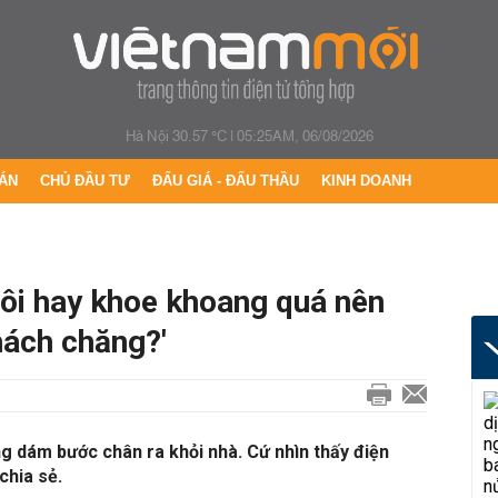
Hà Nội 30.57 °C
|
05:25AM, 06/08/2026
ÁN
CHỦ ĐẦU TƯ
ĐẤU GIÁ - ĐẤU THẦU
KINH DOANH
tôi hay khoe khoang quá nên
thách chăng?'
ng dám bước chân ra khỏi nhà. Cứ nhìn thấy điện
chia sẻ.