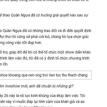
hể thao Quần Ngựa đã có hướng giải quyết nào sau sự
ao Quần Ngựa đã có những trao đổi và đi đến quyết định
Mọi thứ rồi cũng sẽ phải cởi bỏ, chúng tôi lựa chọn giải
ững công việc tốt đẹp hơn.
trợ, giúp đỡ để tôi có thể tổ chức một show diễn khác.
rình làm việc đó, tôi đã có ý định tổ chức chương trình
ảm Ơn.
đêm liveshow mới, anh đã chuẩn bị những gì?
 26 này là nỗ lực kinh khủng của êkip làm việc. Tôi
n này vì muốn đáp lại tình cảm của khán giả và ao