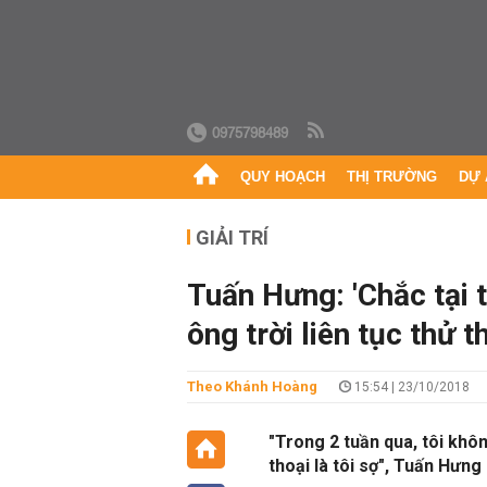
0975798489
QUY HOẠCH
THỊ TRƯỜNG
DỰ 
GIẢI TRÍ
Tuấn Hưng: 'Chắc tại 
ông trời liên tục thử 
Theo Khánh Hoàng
15:54 | 23/10/2018
"Trong 2 tuần qua, tôi khô
thoại là tôi sợ", Tuấn Hưng 