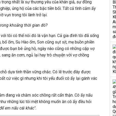
ân trọng nhất là sự thương yêu của khán giả, sự đồng
iệp, ủng hộ của các bậc tiền bối. Tất cả tình cảm ấy
vụn trong tôi lành trở lại.
 trong khoảng thời gian đó?
ới tôi có thể nói đó là vận hạn. Cả gia đình tôi đã sống
ề, bố ốm, Su Hào ốm, Son cũng sụt sịt, mẹ buồn phiền
n được bạn bè ủng hộ, ngày nào cũng có những cặp vợ
, sang ăn cơm, ngủ lại hay trò chuyện với vợ chồng
là chỗ dựa tinh thần vững chắc. Có lẽ trước đây được
ất cứ việc gì nhưng khi tôi yếu đuối cô ấy lại gánh vác
đảm đang và chăm sóc chồng rất cẩn thận. Cô ấy nấu
hư những lúc tôi mệt không muốn ăn cô ấy đều hỏi
 để em nấu cái khác".