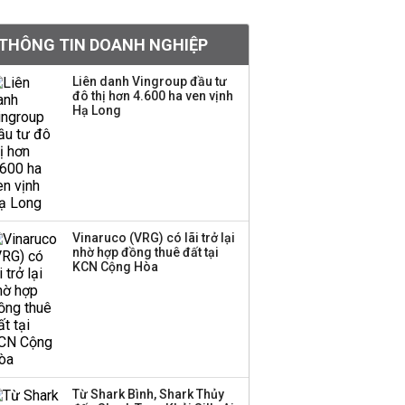
tiền hơn 570 triệu đồng
THÔNG TIN DOANH NGHIỆP
Kinh Bắc dự kiến cho
Liên danh Vingroup đầu tư
thuê tối thiểu 100 ha
đô thị hơn 4.600 ha ven vịnh
Hạ Long
đất công nghiệp trong
nửa cuối năm
Trung Quốc tung đòn
đáp trả, siết xuất khẩu
drone và trừng phạt
doanh nghiệp Mỹ
Vinaruco (VRG) có lãi trở lại
nhờ hợp đồng thuê đất tại
KCN Cộng Hòa
Keppel ký thỏa thuận
bán toàn bộ vốn tại
Empire City, dự kiến thu
về 270 triệu USD
Sacombank phát hành
Từ Shark Bình, Shark Thủy
ba đợt trái phiếu thu về