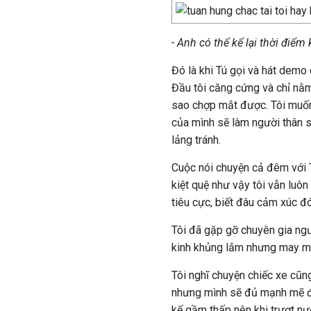
- Anh có thể kể lại thời điểm
Đó là khi Tú gọi và hát demo 
Đầu tôi căng cứng và chỉ nằm
sao chợp mắt được. Tôi muốn 
của mình sẽ làm người thân s
lảng tránh.
Cuộc nói chuyện cả đêm với 
kiệt quệ như vậy tôi vẫn luô
tiêu cực, biết đâu cảm xúc đó
Tôi đã gặp gỡ chuyên gia ngư
kinh khủng lắm nhưng may mắn
Tôi nghĩ chuyện chiếc xe cũn
nhưng mình sẽ đủ mạnh mẽ để 
kế gầm thấp nên khi trượt nư