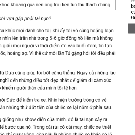
 khi vừa gặp phải tai nạn?
ca khúc mới dành cho tôi, khi ấy tôi vô cùng hoảng loạn.
 nhìn lên trần nhà trong 5-6 giờ đồng hồ liền mà không
giấu mọi người vì thời điểm đó vào buổi đêm, tin tức
ốc, hoảng sợ. Vì thế cứ mỗi lần Tú gặng hỏi tôi đều phải
Tú Dưa cũng giúp tôi bớt căng thẳng. Ngay cả những lúc
n nghĩ đến những điều tốt đẹp nhất để giảm đi cảm xúc
 khiến người thân của mình tồi tệ hơn.
ời Đức để kiểm tra xe. Nhìn hiện trường trông có vẻ
 những thứ đắt tiền của chiếc xe lại nằm ở phía sau.
g giống như show diễn của mình, đó là tai nạn xảy ra
bước qua nó. Trong cái rủi có cái may, chiếc xe thiết
ớc chỉ quay vòng, còn nếu là những chiếc xe khác có lẽ