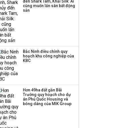
đến Shark Tam, Khải Silk: Ai
hơn 3.600 tỷ, lãi suất
cũng muốn lấn sân bất động
trả lên tới 10%/năm
sản
Bắc Ninh điều chỉnh quy
hoạch khu công nghiệp của
KBC
Hơn 49ha đất gần Bãi
Trường quy hoạch cho dự
án Phú Quốc Housing và
bóng dáng của MIK Group