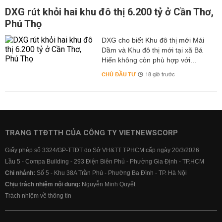
DXG rút khỏi hai khu đô thị 6.200 tỷ ở Cần Thơ,
Phú Thọ
DXG cho biết Khu đô thị mới Mái
Dầm và Khu đô thị mới tại xã Bá
Hiến không còn phù hợp với...
CHỦ ĐẦU TƯ
18 giờ trước
TRANG TTĐTTH CỦA CÔNG TY VIETNEWSCORP
Giấy phép số 3324/GP-TTĐT do Sở VH&TT TPHCM cấp ngày 20/3/2026
Lầu 5 - Compa Building - 293 Điện Biên Phủ - Phường Gia Định - TP.HCM
Chi nhánh:
Số 5 - Khu 38A Trần Phú - Phường Ba Đình - TP. Hà Nội
Chịu trách nhiệm nội dung:
Nguyễn Minh Quyết
Trách nhiệm về thông tin