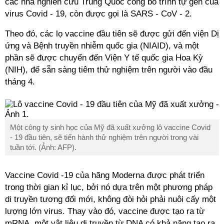
các nhà nghiên cứu Trung Quốc công bố trình tự gen của
virus Covid - 19, còn được gọi là SARS - CoV - 2.
Theo đó, các lọ
vaccine
đầu tiên sẽ được gửi đến viện Dị
ứng và Bệnh truyền nhiễm quốc gia (NIAID), và một
phần sẽ được chuyển đến Viện Y tế quốc gia Hoa Kỳ
(NIH), để sẵn sàng tiêm thử nghiệm trên người vào đầu
tháng 4.
Một công ty sinh học của Mỹ đã xuất xưởng lô vaccine Covid
- 19 đầu tiên, sẽ tiến hành thử nghiệm trên người trong vài
tuần tới. (Ảnh: AFP).
Vaccine
Covid -19 của hãng Moderna được phát triển
trong thời gian kỉ lục, bởi nó dựa trên một phương pháp
di truyền tương đối mới, không đòi hỏi phải nuôi cấy một
lượng lớn virus. Thay vào đó,
vaccine
được tạo ra từ
mRNA, một vật liệu di truyền từ DNA có khả năng tạo ra