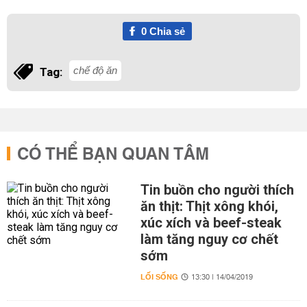
0
Chia sẻ
chế độ ăn
Tag:
CÓ THỂ BẠN QUAN TÂM
Tin buồn cho người thích
ăn thịt: Thịt xông khói,
xúc xích và beef-steak
làm tăng nguy cơ chết
sớm
LỐI SỐNG
13:30 | 14/04/2019