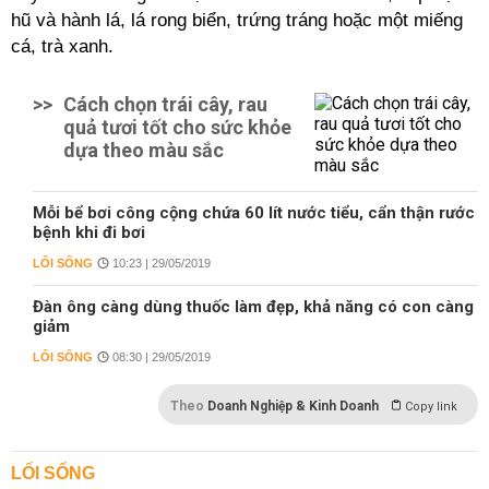
hũ và hành lá, lá rong biển, trứng tráng hoặc một miếng
cá, trà xanh.
>>
Cách chọn trái cây, rau
quả tươi tốt cho sức khỏe
dựa theo màu sắc
Mỗi bể bơi công cộng chứa 60 lít nước tiểu, cẩn thận rước
bệnh khi đi bơi
LỐI SỐNG
10:23 | 29/05/2019
Đàn ông càng dùng thuốc làm đẹp, khả năng có con càng
giảm
LỐI SỐNG
08:30 | 29/05/2019
Theo
Doanh Nghiệp & Kinh Doanh
Copy link
LỐI SỐNG