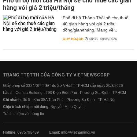
Phố đi bộ mới của Hà Nội sẽ cho thuê các gian
hàng với giá 2 triệu/tháng
Phố đi bộ Thành Thái sẽ cho thuê
40 gian hàng với giá 2 triệu
đồng/gian/tháng. Mang về...
QUY HOẠCH
09:33 | 09/08/2026
TRANG TTĐTTH CỦA CÔNG TY VIETNEWSCORP
Giấy phép số 3324/GP-TTĐT do Sở VH&TT TPHCM cấp ngày 20/3/2026
Lầu 5 - Compa Building - 293 Điện Biên Phủ - Phường Gia Định - TP.HCM
Chi nhánh:
Số 5 - Khu 38A Trần Phú - Phường Ba Đình - TP. Hà Nội
Chịu trách nhiệm nội dung:
Nguyễn Minh Quyết
Trách nhiệm về thông tin
Hotline:
0975798489
Email:
info@vietnammoi.vn