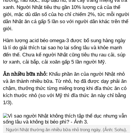
nướng, rau luộc, súp đậu hũ, trái cây tráng miệng và trà
xanh. Người Nhật tiêu thụ gần 10% lượng cá của thế
giới, mặc dù dân số của họ chỉ chiếm 2%, tức mỗi người
dân Nhật ăn cá gấp 5 lần so với người dân khác trên thế
giới.
Hàm lượng acid béo omega-3 được bổ sung hàng ngày
là lí do giải thích tại sao họ lại sống lâu và khỏe mạnh
đến thế. Chưa kể người Nhật cũng tiêu thụ rau cải, súp
lơ xanh, cải bắp, cải xoăn gấp 5 lần người Mỹ.
Ăn nhiều bữa nhỏ:
Khẩu phần ăn của người Nhật nhỏ
và ăn thành nhiều bữa. Từ nhỏ, họ đã được dạy phải ăn
chậm, thưởng thức từng miếng trong khi đĩa thức ăn có
kích thước nhỏ (so với Mỹ thì đĩa thức ăn này chỉ bằng
1/3).
Người Nhật thường ăn nhiều bữa nhỏ trong ngày. (Ảnh: Sohu).