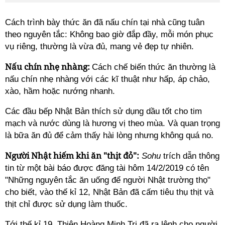
Cách trình bày thức ăn đã nấu chín tại nhà cũng tuân
theo nguyên tắc: Không bao giờ đắp đầy, mỗi món phục
vụ riêng, thường là vừa đủ, mang vẻ đẹp tự nhiên.
Nấu chín nhẹ nhàng:
Cách chế biến thức ăn thường là
nấu chín nhẹ nhàng với các kĩ thuật như hấp, áp chảo,
xào, hầm hoặc nướng nhanh.
Các đầu bếp Nhật Bản thích sử dụng dầu tốt cho tim
mạch và nước dùng là hương vị theo mùa. Và quan trọng
là bữa ăn đủ để cảm thấy hài lòng nhưng không quá no.
Người Nhật hiếm khi ăn "thịt đỏ":
Sohu
trích dẫn thông
tin từ một bài báo được đăng tài hôm 14/2/2019 có tên
"Những nguyên tắc ăn uống để người Nhật trường thọ"
cho biết, vào thế kỉ 12, Nhật Bản đã cấm tiêu thụ thịt và
thịt chỉ được sử dụng làm thuốc.
Tới thế kỉ 19, Thiên Hoàng Minh Trị đã ra lệnh cho người