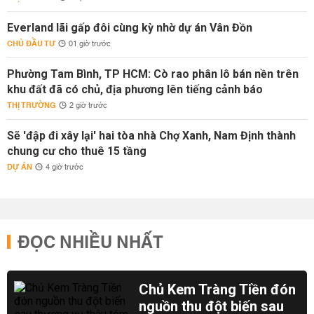
Everland lãi gấp đôi cùng kỳ nhờ dự án Vân Đồn
CHỦ ĐẦU TƯ
01 giờ trước
Phường Tam Bình, TP HCM: Cò rao phân lô bán nền trên
khu đất đã có chủ, địa phương lên tiếng cảnh báo
THỊ TRƯỜNG
2 giờ trước
Sẽ 'đập đi xây lại' hai tòa nhà Chợ Xanh, Nam Định thành
chung cư cho thuê 15 tầng
DỰ ÁN
4 giờ trước
ĐỌC NHIỀU NHẤT
Chủ Kem Tràng Tiền đón
nguồn thu đột biến sau