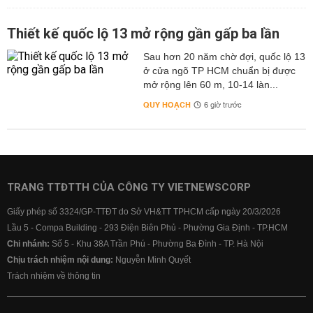
Thiết kế quốc lộ 13 mở rộng gần gấp ba lần
Sau hơn 20 năm chờ đợi, quốc lộ 13
ở cửa ngõ TP HCM chuẩn bị được
mở rộng lên 60 m, 10-14 làn...
QUY HOẠCH
6 giờ trước
TRANG TTĐTTH CỦA CÔNG TY VIETNEWSCORP
Giấy phép số 3324/GP-TTĐT do Sở VH&TT TPHCM cấp ngày 20/3/2026
Lầu 5 - Compa Building - 293 Điện Biên Phủ - Phường Gia Định - TP.HCM
Chi nhánh:
Số 5 - Khu 38A Trần Phú - Phường Ba Đình - TP. Hà Nội
Chịu trách nhiệm nội dung:
Nguyễn Minh Quyết
Trách nhiệm về thông tin