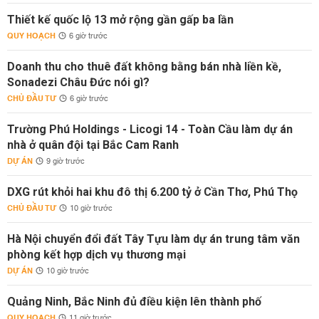
Thiết kế quốc lộ 13 mở rộng gần gấp ba lần
QUY HOẠCH
6 giờ trước
Doanh thu cho thuê đất không bằng bán nhà liền kề,
Sonadezi Châu Đức nói gì?
CHỦ ĐẦU TƯ
6 giờ trước
Trường Phú Holdings - Licogi 14 - Toàn Cầu làm dự án
nhà ở quân đội tại Bắc Cam Ranh
DỰ ÁN
9 giờ trước
DXG rút khỏi hai khu đô thị 6.200 tỷ ở Cần Thơ, Phú Thọ
CHỦ ĐẦU TƯ
10 giờ trước
Hà Nội chuyển đổi đất Tây Tựu làm dự án trung tâm văn
phòng kết hợp dịch vụ thương mại
DỰ ÁN
10 giờ trước
Quảng Ninh, Bắc Ninh đủ điều kiện lên thành phố
QUY HOẠCH
11 giờ trước