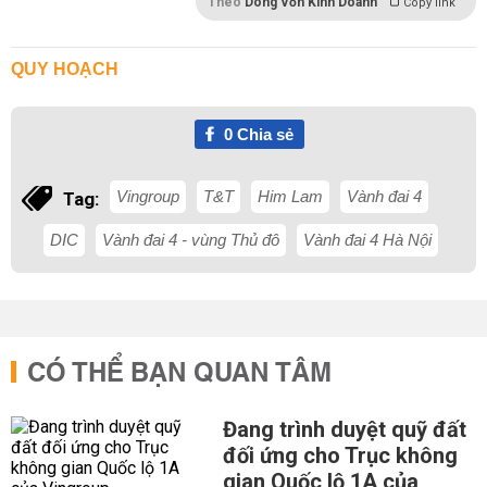
Theo
Dòng Vốn Kinh Doanh
Copy link
QUY HOẠCH
0
Chia sẻ
Vingroup
T&T
Him Lam
Vành đai 4
Tag:
DIC
Vành đai 4 - vùng Thủ đô
Vành đai 4 Hà Nội
CÓ THỂ BẠN QUAN TÂM
Đang trình duyệt quỹ đất
đối ứng cho Trục không
gian Quốc lộ 1A của