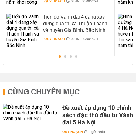
QUY HOẠCH
06:45 | 30/09/2024
Tiến độ Vành đai 4 đang xây
dựng qua thị xã Thuận Thành
và huyện Gia Bình, Bắc Ninh
QUY HOẠCH
06:45 | 26/09/2024
CÙNG CHUYÊN MỤC
Đề xuất áp dụng 10 chính
sách đặc thù đầu tư Vành
đai 5 Hà Nội
QUY HOẠCH
2 giờ trước