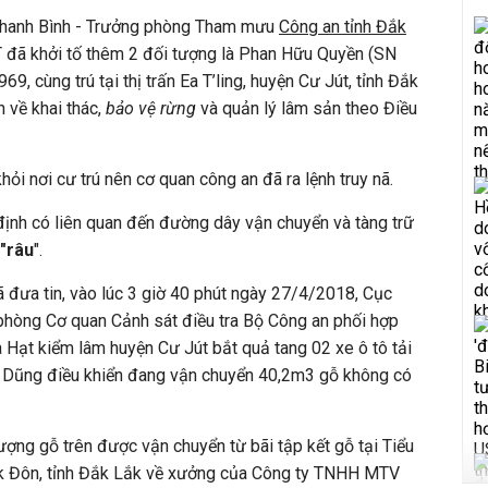
Thanh Bình - Trưởng phòng Tham mưu
Công an tỉnh Đắk
 đã khởi tố thêm 2 đối tượng là Phan Hữu Quyền (SN
9, cùng trú tại thị trấn Ea T’ling, huyện Cư Jút, tỉnh Đắk
 về khai thác,
bảo vệ rừng
và quản lý lâm sản theo Điều
hỏi nơi cư trú nên cơ quan công an đã ra lệnh truy nã.
ịnh có liên quan đến đường dây vận chuyển và tàng trữ
"râu
".
 đưa tin, vào lúc 3 giờ 40 phút ngày 27/4/2018, Cục
phòng Cơ quan Cảnh sát điều tra Bộ Công an phối hợp
 Hạt kiểm lâm huyện Cư Jút bắt quả tang 02 xe ô tô tải
 Dũng điều khiển đang vận chuyển 40,2m3 gỗ không có
ượng gỗ trên được vận chuyển từ bãi tập kết gỗ tại Tiểu
k Đôn, tỉnh Đắk Lắk về xưởng của Công ty TNHH MTV