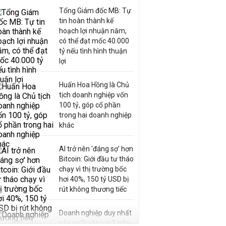
Tổng Giám đốc MB: Tự
tin hoàn thành kế
hoạch lợi nhuận năm,
có thể đạt mốc 40.000
tỷ nếu tình hình thuận
lợi
Huấn Hoa Hồng là Chủ
tịch doanh nghiệp vốn
100 tỷ, góp cổ phần
trong hai doanh nghiệp
khác
AI trở nên 'đáng sợ' hơn
Bitcoin: Giới đầu tư tháo
chạy vì thị trường bốc
hơi 40%, 150 tỷ USD bị
rút không thương tiếc
Doanh nghiệp duy nhất
sản xuất vàng mã trên