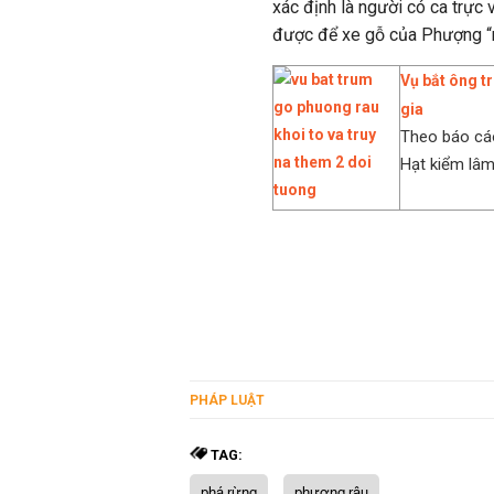
xác định là người có ca trực
được để xe gỗ của Phượng “r
Vụ bắt ông t
gia
Theo báo cáo
Hạt kiểm lâm
PHÁP LUẬT
TAG:
phá rừng
phượng râu