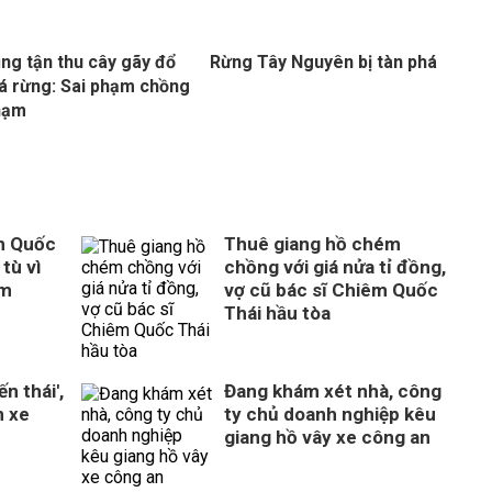
ụng tận thu cây gãy đổ
Rừng Tây Nguyên bị tàn phá
á rừng: Sai phạm chồng
hạm
m Quốc
Thuê giang hồ chém
tù vì
chồng với giá nửa tỉ đồng,
ém
vợ cũ bác sĩ Chiêm Quốc
Thái hầu tòa
n thái',
Đang khám xét nhà, công
n xe
ty chủ doanh nghiệp kêu
giang hồ vây xe công an