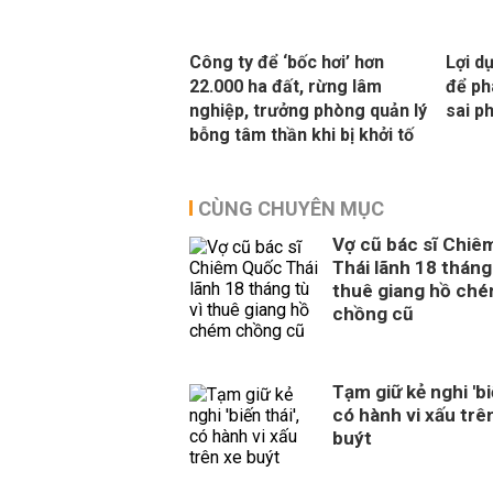
Công ty để ‘bốc hơi’ hơn
Lợi d
22.000 ha đất, rừng lâm
để ph
nghiệp, trưởng phòng quản lý
sai p
bỗng tâm thần khi bị khởi tố
CÙNG CHUYÊN MỤC
Vợ cũ bác sĩ Chiê
Thái lãnh 18 tháng 
thuê giang hồ ch
chồng cũ
Tạm giữ kẻ nghi 'biế
có hành vi xấu trê
buýt