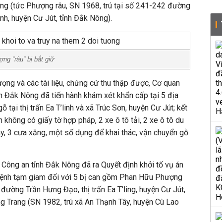
g (tức Phượng râu, SN 1968, trú tại số 241-242 đường
inh, huyện Cư Jút, tỉnh Đắk Nông).
ng “râu” bị bắt giữ
ượng và các tài liệu, chứng cứ thu thập được, Cơ quan
nh Đắk Nông đã tiến hành khám xét khẩn cấp tại 5 địa
 tại thị trấn Ea T’linh và xã Trúc Sơn, huyện Cư Jút; kết
không có giấy tờ hợp pháp, 2 xe ô tô tải, 2 xe ô tô du
ày, 3 cưa xăng, một số dụng để khai thác, vận chuyển gỗ
Công an tỉnh Đắk Nông đã ra Quyết định khởi tố vụ án
a Lệnh tạm giam đối với 5 bị can gồm Phan Hữu Phượng
đường Trần Hưng Đạo, thị trấn Ea T’ling, huyện Cư Jút,
g Trang (SN 1982, trú xã An Thạnh Tây, huyện Cù Lao