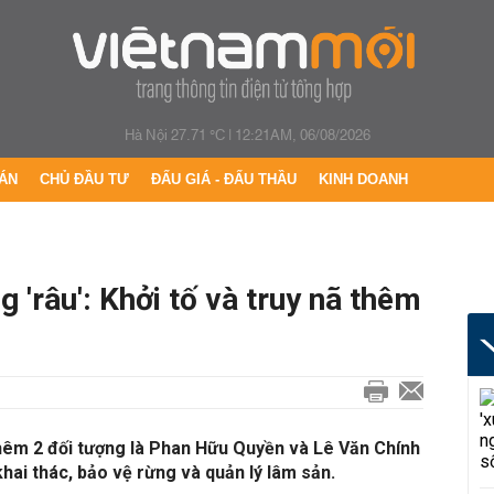
Hà Nội 27.71 °C
|
12:21AM, 06/08/2026
ÁN
CHỦ ĐẦU TƯ
ĐẤU GIÁ - ĐẤU THẦU
KINH DOANH
 'râu': Khởi tố và truy nã thêm
hêm 2 đối tượng là Phan Hữu Quyền và Lê Văn Chính
khai thác, bảo vệ rừng và quản lý lâm sản.