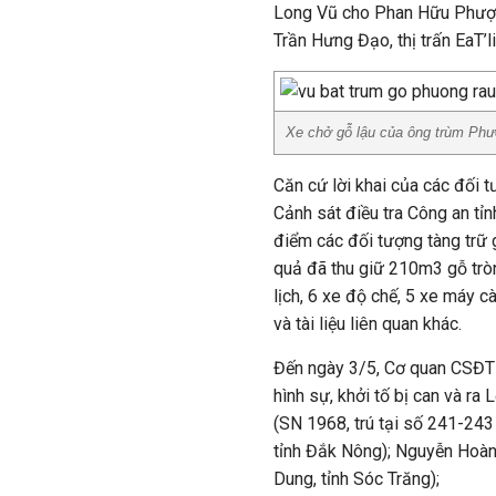
Long Vũ cho Phan Hữu Phượn
Trần Hưng Đạo, thị trấn EaT’l
Xe chở gỗ lậu của ông trùm Phượ
Căn cứ lời khai của các đối t
Cảnh sát điều tra Công an tỉ
điểm các đối tượng tàng trữ gỗ
quả đã thu giữ 210m3 gỗ tròn 
lịch, 6 xe độ chế, 5 xe máy c
và tài liệu liên quan khác.
Đến ngày 3/5, Cơ quan CSĐT 
hình sự, khởi tố bị can và r
(SN 1968, trú tại số 241-243 
tỉnh Đắk Nông); Nguyễn Hoàn
Dung, tỉnh Sóc Trăng);