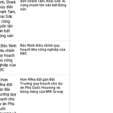
đến Shark Tam, Khải Silk: Ai
‘phất lên’ trong tháng 8,
cũng muốn lấn sân bất động
nhóm ngành nào có
sản
tiềm năng dẫn sóng?
Bắc Ninh điều chỉnh quy
hoạch khu công nghiệp của
KBC
Hơn 49ha đất gần Bãi
Trường quy hoạch cho dự
án Phú Quốc Housing và
bóng dáng của MIK Group