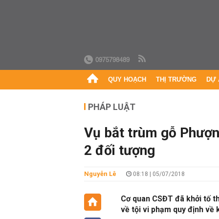
0975798489
QUY HOẠCH
THỊ TRƯỜNG
DỰ 
PHÁP LUẬT
Vụ bắt trùm gỗ Phượng
2 đối tượng
Nguyễn Lê
08:18 | 05/07/2018
Cơ quan CSĐT đã khởi tố t
về tội vi phạm quy định về 