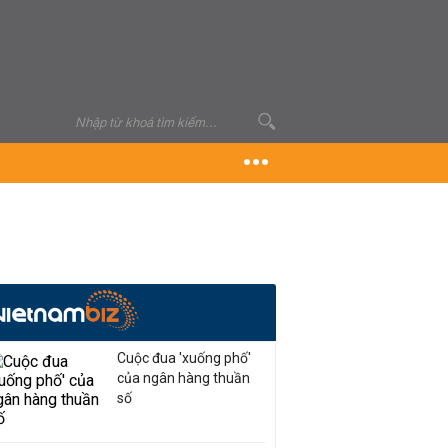
Cuộc đua 'xuống phố'
của ngân hàng thuần
số