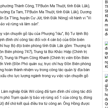
 phường Thành Công, TP.Buôn Ma Thuột, tỉnh Đắk Lắk);
phường Ea Tam, TP.Buôn Ma Thuột, tỉnh Đắk Lắk); Dương
ấn Ea T’ling, huyện Cư Jút, tỉnh Đắk Nông) về hành vi “Vi
bảo vệ rừng và lâm sản”.
y vận chuyển gỗ lậu của Phượng “râu”, Bộ Tư lệnh Bộ
ịnh đình chỉ công tác đối với 4 cán bộ của Đồn biên
hỉ huy Bộ đội biên phòng tỉnh Đắk Lắk gồm: Thượng tá
 Biên phòng 747), Trung tá Bùi Khắc Hiệp (Chính trị
), Trung tá Phạm Công Khanh (Chính trị viên Đồn Biên
ến Vinh (Đồn Phó quân sự, trực chỉ huy Đồn Biên phòng
ông hoàn thành nhiệm vụ trong công tác quản lý địa bàn
 xấu cho lực lượng ngành trong vụ việc vận chuyển gỗ
Lâm nghiệp Đắk Wil cũng đã tạm đình chỉ công tác đối
 phó Trạm quản lý bảo vệ rừng số 1 của công ty, đóng
út) để chờ kết quả điều tra từ công an. Ông Hồng được