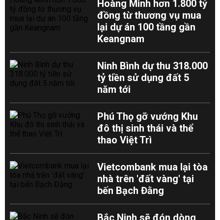
Hoàng Minh hơn 1.800 tỷ
đồng từ thương vụ mua
lại dự án 100 tầng gần
Keangnam
Ninh Bình dự thu 318.000
tỷ tiền sử dụng đất 5
năm tới
Phú Thọ gỡ vướng Khu
đô thị sinh thái và thể
thao Việt Trì
Vietcombank mua lại tòa
nhà trên 'đất vàng' tại
bến Bạch Đằng
Bắc Ninh sẽ đón dòng