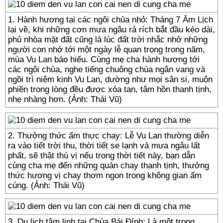
1. Hành hương tại các ngôi chùa nhỏ: Tháng 7 Âm Lịch
lại về, khi những cơn mưa ngâu rả rích bắt đầu kéo dài,
phủ nhòa mặt đất cũng là lúc đất trời nhắc nhở những
người con nhớ tới một ngày lễ quan trọng trong năm,
mùa Vu Lan báo hiếu. Cùng mẹ cha hành hương tới
các ngôi chùa, nghe tiếng chuông chùa ngân vang và
ngồi trì niệm kinh Vu Lan, dường như mọi sân si, muộn
phiền trong lòng đều được xóa tan, tâm hồn thanh tịnh,
nhẹ nhàng hơn. (Ảnh: Thái Vũ)
2. Thưởng thức ẩm thực chay: Lễ Vu Lan thường diễn
ra vào tiết trời thu, thời tiết se lạnh và mưa ngâu lất
phất, sẽ thật thú vị nếu trong thời tiết này, bạn dẫn
cùng cha mẹ đến những quán chay thanh tịnh, thưởng
thức hương vị chay thơm ngon trong không gian ấm
cúng. (Ảnh: Thái Vũ)
3. Du lịch tâm linh tại Chùa Bái Đính: Là một trong