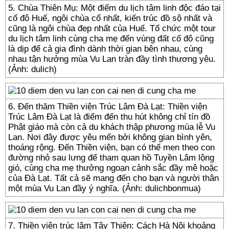
5. Chùa Thiên Mụ: Một điểm du lịch tâm linh độc đáo tại
cố đô Huế, ngôi chùa cổ nhất, kiến trúc đồ sộ nhất và
cũng là ngôi chùa đẹp nhất của Huế. Tổ chức một tour
du lịch tâm linh cùng cha mẹ đến vùng đất cố đô cũng
là dịp để cả gia đình dành thời gian bên nhau, cùng
nhau tận hưởng mùa Vu Lan tràn đầy tình thương yêu.
(Ảnh: dulich)
6. Đến thăm Thiền viện Trúc Lâm Đà Lạt: Thiền viện
Trúc Lâm Đà Lạt là điểm đến thu hút không chỉ tín đồ
Phật giáo mà còn cả du khách thập phương mùa lễ Vu
Lan. Nơi đây được yêu mến bởi không gian bình yên,
thoáng rộng. Đến Thiền viện, bạn có thể men theo con
đường nhỏ sau lưng để tham quan hồ Tuyền Lâm lộng
gió, cùng cha mẹ thưởng ngoạn cảnh sắc đầy mê hoặc
của Đà Lạt. Tất cả sẽ mang đến cho bạn và người thân
một mùa Vu Lan đầy ý nghĩa. (Ảnh: dulichbonmua)
7. Thiền viện trúc lâm Tây Thiên: Cách Hà Nội khoảng