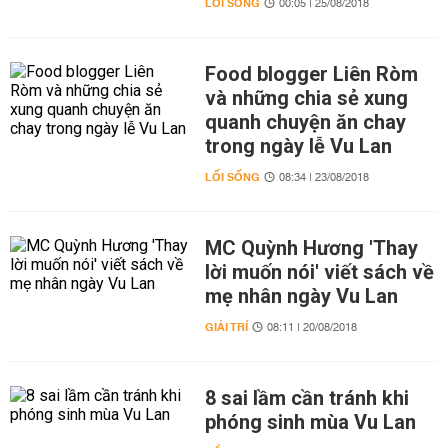
LỐI SỐNG
00:05 | 25/08/2018
Food blogger Liên Ròm
và những chia sẻ xung
quanh chuyện ăn chay
trong ngày lễ Vu Lan
LỐI SỐNG
08:34 | 23/08/2018
MC Quỳnh Hương 'Thay
lời muốn nói' viết sách về
mẹ nhân ngày Vu Lan
GIẢI TRÍ
08:11 | 20/08/2018
8 sai lầm cần tránh khi
phóng sinh mùa Vu Lan