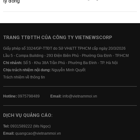
TRANG TTĐTTH CỦA CÔNG TY VIETNEWSCORP
Giấy phép số 3324/GP-TTĐT do Sở VH&TT TPHCM cấp ngày 20/3/2026
Lầu 5 - Compa Building - 293 Điện Biên Phủ - Phường Gia Định - TP.HCM
Chi nhánh:
Số 5 - Khu 38A Trần Phú - Phường Ba Đình - TP. Hà Nội
Chịu trách nhiệm nội dung:
Nguyễn Minh Quyết
Trách nhiệm về thông tin
Hotline:
0975798489
Email:
info@vietnammoi.vn
DỊCH VỤ QUẢNG CÁO:
Tel:
0931589222 (Ms Ngọc)
Email:
quangcao@vietnammoi.vn