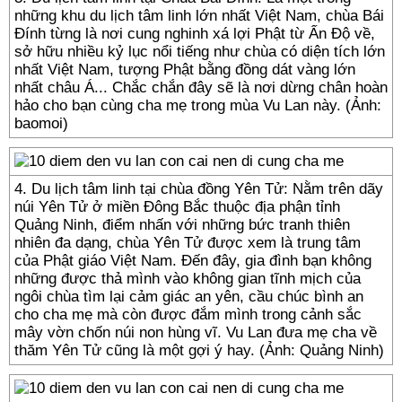
những khu du lịch tâm linh lớn nhất Việt Nam, chùa Bái
Đính từng là nơi cung nghinh xá lợi Phật từ Ấn Độ về,
sở hữu nhiều kỷ lục nổi tiếng như chùa có diện tích lớn
nhất Việt Nam, tượng Phật bằng đồng dát vàng lớn
nhất châu Á... Chắc chắn đây sẽ là nơi dừng chân hoàn
hảo cho bạn cùng cha mẹ trong mùa Vu Lan này. (Ảnh:
baomoi)
4. Du lịch tâm linh tại chùa đồng Yên Tử: Nằm trên dãy
núi Yên Tử ở miền Đông Bắc thuộc địa phận tỉnh
Quảng Ninh, điểm nhấn với những bức tranh thiên
nhiên đa dạng, chùa Yên Tử được xem là trung tâm
của Phật giáo Việt Nam. Đến đây, gia đình bạn không
những được thả mình vào không gian tĩnh mịch của
ngôi chùa tìm lại cảm giác an yên, cầu chúc bình an
cho cha mẹ mà còn được đắm mình trong cảnh sắc
mây vờn chốn núi non hùng vĩ. Vu Lan đưa mẹ cha về
thăm Yên Tử cũng là một gợi ý hay. (Ảnh: Quảng Ninh)