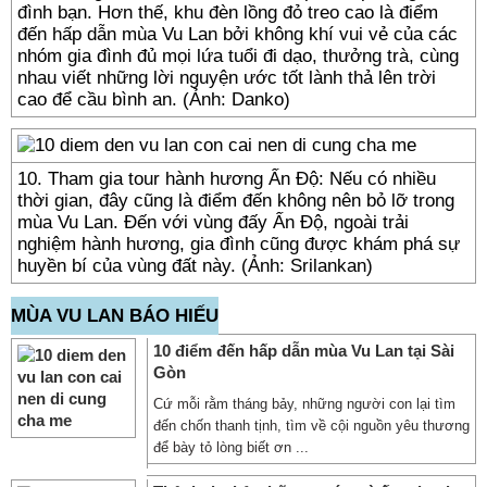
đình bạn. Hơn thế, khu đèn lồng đỏ treo cao là điểm
đến hấp dẫn mùa Vu Lan bởi không khí vui vẻ của các
nhóm gia đình đủ mọi lứa tuổi đi dạo, thưởng trà, cùng
nhau viết những lời nguyện ước tốt lành thả lên trời
cao để cầu bình an. (Ảnh: Danko)
10. Tham gia tour hành hương Ấn Độ: Nếu có nhiều
thời gian, đây cũng là điểm đến không nên bỏ lỡ trong
mùa Vu Lan. Đến với vùng đấy Ấn Độ, ngoài trải
nghiệm hành hương, gia đình cũng được khám phá sự
huyền bí của vùng đất này. (Ảnh: Srilankan)
MÙA VU LAN BÁO HIẾU
10 điểm đến hấp dẫn mùa Vu Lan tại Sài
Gòn
Cứ mỗi rằm tháng bảy, những người con lại tìm
đến chốn thanh tịnh, tìm về cội nguồn yêu thương
để bày tỏ lòng biết ơn ...