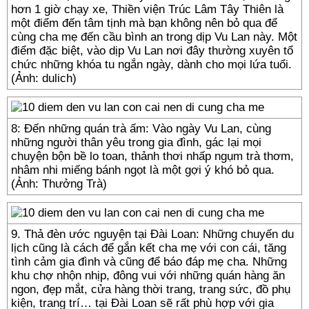
hơn 1 giờ chạy xe, Thiền viện Trúc Lâm Tây Thiên là
một điểm đến tâm tịnh mà bạn không nên bỏ qua để
cùng cha mẹ đến cầu bình an trong dịp Vu Lan này. Một
điểm đặc biệt, vào dịp Vu Lan nơi đây thường xuyên tổ
chức những khóa tu ngắn ngày, dành cho mọi lứa tuổi.
(Ảnh: dulich)
8: Đến những quán trà ấm: Vào ngày Vu Lan, cùng
những người thân yêu trong gia đình, gác lại mọi
chuyện bộn bề lo toan, thảnh thơi nhấp ngụm trà thơm,
nhâm nhi miếng bánh ngọt là một gợi ý khó bỏ qua.
(Ảnh: Thưởng Trà)
9. Thả đèn ước nguyện tại Đài Loan: Những chuyến du
lịch cũng là cách để gắn kết cha mẹ với con cái, tăng
tình cảm gia đình và cũng để báo đáp mẹ cha. Những
khu chợ nhộn nhịp, đông vui với những quán hàng ăn
ngon, đẹp mắt, cửa hàng thời trang, trang sức, đồ phụ
kiện, trang trí… tại Đài Loan sẽ rất phù hợp với gia