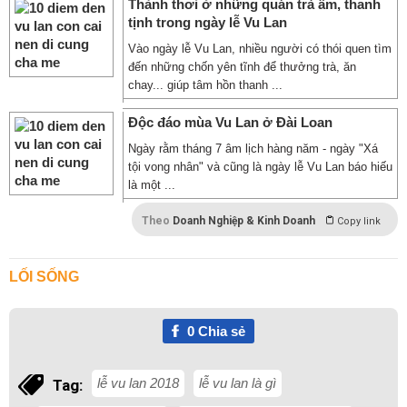
Thảnh thơi ở những quán trà ấm, thanh
tịnh trong ngày lễ Vu Lan
Vào ngày lễ Vu Lan, nhiều người có thói quen tìm
đến những chốn yên tĩnh để thưởng trà, ăn
chay... giúp tâm hồn thanh ...
Độc đáo mùa Vu Lan ở Đài Loan
Ngày rằm tháng 7 âm lịch hàng năm - ngày "Xá
tội vong nhân" và cũng là ngày lễ Vu Lan báo hiếu
là một ...
Theo
Doanh Nghiệp & Kinh Doanh
Copy link
LỐI SỐNG
0
Chia sẻ
lễ vu lan 2018
lễ vu lan là gì
Tag: