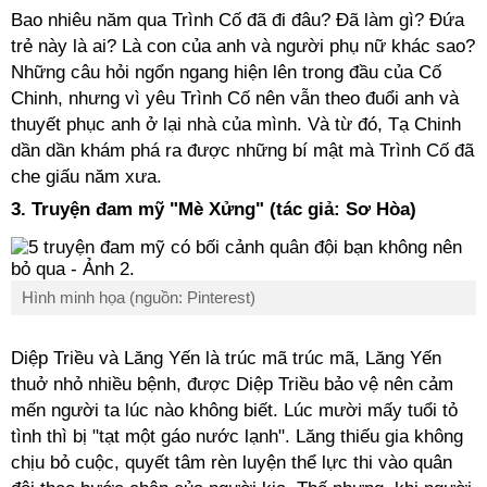
Bao nhiêu năm qua Trình Cố đã đi đâu? Đã làm gì? Đứa
trẻ này là ai? Là con của anh và người phụ nữ khác sao?
Những câu hỏi ngổn ngang hiện lên trong đầu của Cố
Chinh, nhưng vì yêu Trình Cố nên vẫn theo đuổi anh và
thuyết phục anh ở lại nhà của mình. Và từ đó, Tạ Chinh
dần dần khám phá ra được những bí mật mà Trình Cố đã
che giấu năm xưa.
3. Truyện đam mỹ "Mè Xửng" (tác giả: Sơ Hòa)
Hình minh họa (nguồn: Pinterest)
Diệp Triều và Lăng Yến là trúc mã trúc mã, Lăng Yến
thuở nhỏ nhiều bệnh, được Diệp Triều bảo vệ nên cảm
mến người ta lúc nào không biết. Lúc mười mấy tuổi tỏ
tình thì bị "tạt một gáo nước lạnh". Lăng thiếu gia không
chịu bỏ cuộc, quyết tâm rèn luyện thể lực thi vào quân