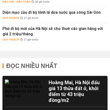
ĐẤU GIÁ - ĐẤU THẦU
20 giờ trước
Diện mạo cầu đi bộ hình lá dừa nước qua sông Sài Gòn
QUY HOẠCH
21 giờ trước
Phố đi bộ mới của Hà Nội sẽ cho thuê các gian hàng với
giá 2 triệu/tháng
QUY HOẠCH
21 giờ trước
ĐỌC NHIỀU NHẤT
Hoàng Mai, Hà Nội đấu
giá 13 thửa đất ở, khởi
điểm từ 43 triệu
đồng/m2