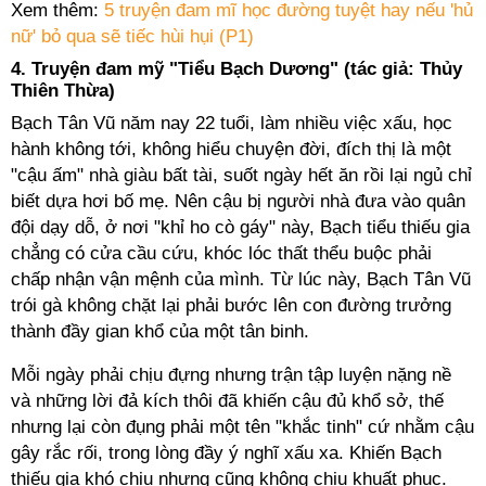
Xem thêm:
5 truyện đam mĩ học đường tuyệt hay nếu 'hủ
nữ' bỏ qua sẽ tiếc hùi hụi (P1)
4. Truyện đam mỹ "Tiểu Bạch Dương" (tác giả: Thủy
Thiên Thừa)
Bạch Tân Vũ năm nay 22 tuổi, làm nhiều việc xấu, học
hành không tới, không hiểu chuyện đời, đích thị là một
"cậu ấm" nhà giàu bất tài, suốt ngày hết ăn rồi lại ngủ chỉ
biết dựa hơi bố mẹ. Nên cậu bị người nhà đưa vào quân
đội dạy dỗ, ở nơi "khỉ ho cò gáy" này, Bạch tiểu thiếu gia
chẳng có cửa cầu cứu, khóc lóc thất thểu buộc phải
chấp nhận vận mệnh của mình. Từ lúc này, Bạch Tân Vũ
trói gà không chặt lại phải bước lên con đường trưởng
thành đầy gian khổ của một tân binh.
Mỗi ngày phải chịu đựng nhưng trận tập luyện nặng nề
và những lời đả kích thôi đã khiến cậu đủ khổ sở, thế
nhưng lại còn đụng phải một tên "khắc tinh" cứ nhằm cậu
gây rắc rối, trong lòng đầy ý nghĩ xấu xa. Khiến Bạch
thiếu gia khó chịu nhưng cũng không chịu khuất phục.