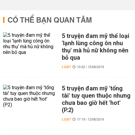
CÓ THỂ BẠN QUAN TÂM
5 truyện đam mỹ thể loại
'lạnh lùng công ôn nhu
thụ' mà hủ nữ không nên
bỏ qua
LGBT
10:02 | 15/06/2019
5 truyện đam mỹ 'tổng
tài' tuy quen thuộc nhưng
chưa bao giờ hết 'hot'
(P.2)
LGBT
17:19 | 12/06/2019