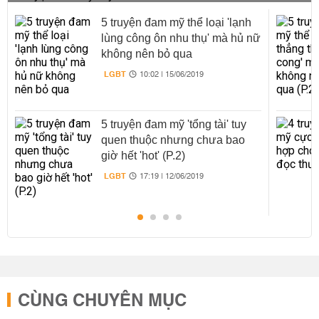
5 truyện đam mỹ thể loại 'lạnh
lùng công ôn nhu thụ' mà hủ nữ
không nên bỏ qua
LGBT
10:02 | 15/06/2019
5 truyện đam mỹ 'tổng tài' tuy
quen thuộc nhưng chưa bao
giờ hết 'hot' (P.2)
LGBT
17:19 | 12/06/2019
CÙNG CHUYÊN MỤC