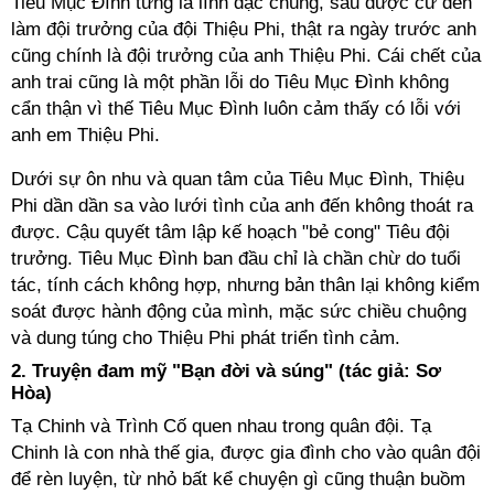
Tiêu Mục Đình từng là lính đặc chúng, sau được cử đến
làm đội trưởng của đội Thiệu Phi, thật ra ngày trước anh
cũng chính là đội trưởng của anh Thiệu Phi. Cái chết của
anh trai cũng là một phần lỗi do Tiêu Mục Đình không
cẩn thận vì thế Tiêu Mục Đình luôn cảm thấy có lỗi với
anh em Thiệu Phi.
Dưới sự ôn nhu và quan tâm của Tiêu Mục Đình, Thiệu
Phi dần dần sa vào lưới tình của anh đến không thoát ra
được. Cậu quyết tâm lập kế hoạch "bẻ cong" Tiêu đội
trưởng. Tiêu Mục Đình ban đầu chỉ là chần chừ do tuổi
tác, tính cách không hợp, nhưng bản thân lại không kiểm
soát được hành động của mình, mặc sức chiều chuộng
và dung túng cho Thiệu Phi phát triển tình cảm.
2. Truyện đam mỹ "Bạn đời và súng" (tác giả: Sơ
Hòa)
Tạ Chinh và Trình Cố quen nhau trong quân đội. Tạ
Chinh là con nhà thế gia, được gia đình cho vào quân đội
để rèn luyện, từ nhỏ bất kể chuyện gì cũng thuận buồm