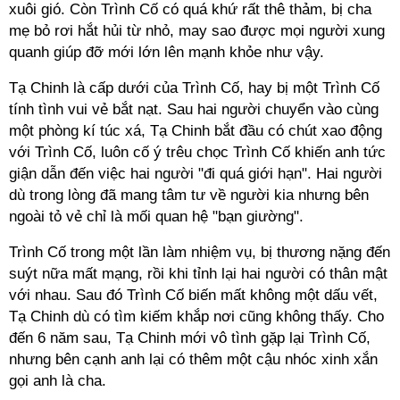
xuôi gió. Còn Trình Cố có quá khứ rất thê thảm, bị cha
mẹ bỏ rơi hắt hủi từ nhỏ, may sao được mọi người xung
quanh giúp đỡ mới lớn lên mạnh khỏe như vậy.
Tạ Chinh là cấp dưới của Trình Cố, hay bị một Trình Cố
tính tình vui vẻ bắt nạt. Sau hai người chuyển vào cùng
một phòng kí túc xá, Tạ Chinh bắt đầu có chút xao động
với Trình Cố, luôn cố ý trêu chọc Trình Cố khiến anh tức
giận dẫn đến việc hai người "đi quá giới hạn". Hai người
dù trong lòng đã mang tâm tư về người kia nhưng bên
ngoài tỏ vẻ chỉ là mối quan hệ "bạn giường".
Trình Cố trong một lần làm nhiệm vụ, bị thương nặng đến
suýt nữa mất mạng, rồi khi tỉnh lại hai người có thân mật
với nhau. Sau đó Trình Cố biến mất không một dấu vết,
Tạ Chinh dù có tìm kiếm khắp nơi cũng không thấy. Cho
đến 6 năm sau, Tạ Chinh mới vô tình gặp lại Trình Cố,
nhưng bên cạnh anh lại có thêm một cậu nhóc xinh xắn
gọi anh là cha.