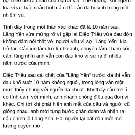
đội theo bước chân của người kia. Thế nhưng, khi người
kia vừa chấp nhận tình cảm thì cậu đã hi sinh trong một
nhiệm vụ.
Tỉnh dậy trong một thân xác khác đã là 10 năm sau,
Lăng Yến vừa mừng rỡ vì gặp lại Diệp Triều vừa đau đớn
không dám nói thật với người yêu vì sợ "Lăng Yến" kia
trở lại. Cậu xin làm trợ lí cho anh, chuyên tâm chăm sóc,
căm lặng nhìn anh vẫn còn đau khổ vì sự ra đi nhiều
năm trước của mình.
Diệp Triều sau cái chết của "Lăng Yến" trước kia thì vẫn
đau khổ suốt 10 năm không nguôi, trong lòng vẫn một
mực thủy chung với người đã khuất. Khi thấy cậu trợ lí
có tình cảm với mình, anh nhanh chóng điều qua đơn vị
khác. Chỉ tới khi phát hiện ánh mắt của cậu và người cũ
giống nhau, anh mới từng bước phán đoán và nhận ra
cậu chính là Lăng Yến. Hai người lại bắt đầu một mối
lương duyên mới.