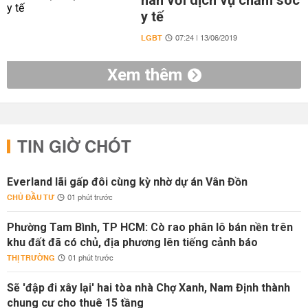
nan với dịch vụ chăm sóc
y tế
LGBT
07:24 | 13/06/2019
Xem thêm
TIN GIỜ CHÓT
Everland lãi gấp đôi cùng kỳ nhờ dự án Vân Đồn
CHỦ ĐẦU TƯ
01 phút trước
Phường Tam Bình, TP HCM: Cò rao phân lô bán nền trên
khu đất đã có chủ, địa phương lên tiếng cảnh báo
THỊ TRƯỜNG
01 phút trước
Sẽ 'đập đi xây lại' hai tòa nhà Chợ Xanh, Nam Định thành
chung cư cho thuê 15 tầng