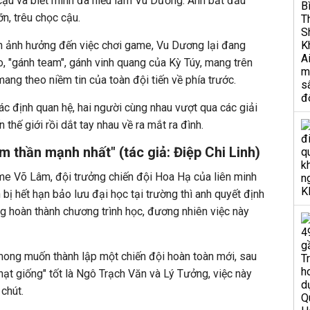
cậu và biết mình đã hiểu lầm Vu Dương. Anh bắt đầu
ỡn, trêu chọc cậu.
ên ảnh hưởng đến việc chơi game, Vu Dương lại đang
ao, "gánh team", gánh vinh quang của Kỳ Túy, mang trên
mang theo niềm tin của toàn đội tiến về phía trước.
c định quan hệ, hai người cùng nhau vượt qua các giải
 thế giới rồi dắt tay nhau về ra mắt ra đình.
 thần mạnh nhất" (tác giả: Điệp Chi Linh)
me Võ Lâm, đội trưởng chiến đội Hoa Hạ của liên minh
bị hết hạn bảo lưu đại học tại trường thì anh quyết định
ng hoàn thành chương trình học, đương nhiên việc này
mong muốn thành lập một chiến đội hoàn toàn mới, sau
"hạt giống" tốt là Ngô Trạch Văn và Lý Tưởng, việc này
 chút.