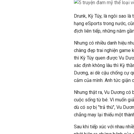
Drunk, Kỳ Túy, là ngôi sao là
hạng eSports trong nước, cũn
địch liên tiếp, những năm gầ
Nhưng có nhiều danh hiệu như 
chàng đẹp trai nghiện game k
thì Kỳ Túy quen được Vu Dươn
xác định không lâu thì Kỳ thầ
Dương, ai dè cậu chống cự qu
cảm của mình. Anh tức giận ch
Nhưng thật ra, Vu Dương có b
cuộc sống từ bé. Vì muốn giả
dù có sợ bị "trả thù", Vu Dươ
chẳng may lại thiếu một thàn
Sau khi tiếp xúc với nhau nh