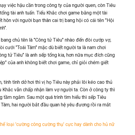
ạy việc hậu cần trong công ty của người quen, còn Tiêu
 tổng tài anh tuấn. Tiếu Khắc chơi game bằng một tài
t hôn với người bạn thân cai trị bang hội có cái tên "Hội
inh".
 bang chủ tên là "Công tử Tiêu" nhào đến đòi cướp vợ,
 đòi cưới "Toái Tâm" mặc dù biết người ta là nam chơi
ông tử Tiêu" là anh sếp tổng kia, hơn nữa mục đích cũng
hiệp" của anh không biết chơi game, chỉ giỏi chém giết
 tính tình dở hơi thì vị họ Tiêu này phải lôi kéo cao thủ
u Khắc vẫn chấp nhận làm vợ người ta. Còn ở công ty thì
g tầm ngắm. Sau một quá trình tìm hiểu thì sếp Tiêu
i Tâm, hai người bắt đầu quan hệ yêu đương rồi ra mắt
hể loại 'cường công cường thụ' cực hay dành cho hủ nữ