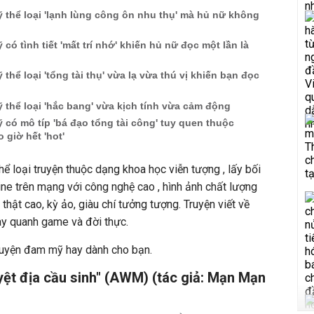
 thể loại 'lạnh lùng công ôn nhu thụ' mà hủ nữ không
có tình tiết 'mất trí nhớ' khiến hủ nữ đọc một lần là
thể loại 'tổng tài thụ' vừa lạ vừa thú vị khiến bạn đọc
 thể loại 'hắc bang' vừa kịch tính vừa cảm động
 có mô típ 'bá đạo tổng tài công' tuy quen thuộc
giờ hết 'hot'
ể loại truyện thuộc dạng khoa học viễn tượng , lấy bối
ne trên mạng với công nghệ cao , hình ảnh chất lượng
thật cao, kỳ ảo, giàu chí tưởng tượng. Truyện viết về
ay quanh game và đời thực.
truyện đam mỹ hay dành cho bạn.
ệt địa cầu sinh" (AWM) (tác giả: Mạn Mạn