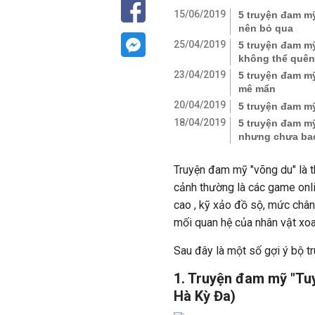
15/06/2019
5 truyện đam mỹ
nên bỏ qua
25/04/2019
5 truyện đam mỹ 
không thể quên
23/04/2019
5 truyện đam mỹ 
mê mẩn
20/04/2019
5 truyện đam mỹ
18/04/2019
5 truyện đam mỹ
nhưng chưa bao 
Truyện đam mỹ "võng du" là th
cảnh thường là các game onli
cao , kỹ xảo đồ sộ, mức chân 
mối quan hệ của nhân vật xo
Sau đây là một số gợi ý bộ 
1. Truyện đam mỹ "Tuy
Hà Kỳ Đa)