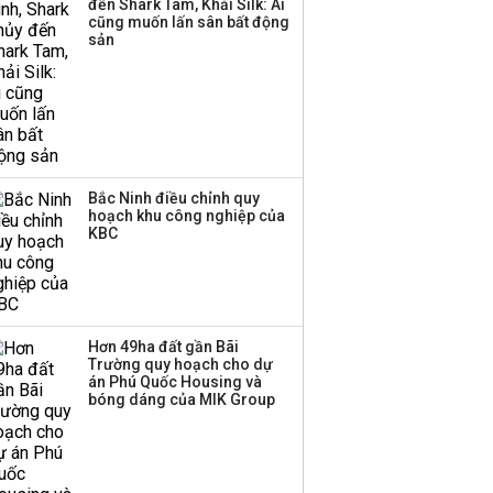
đến Shark Tam, Khải Silk: Ai
Huấn Hoa Hồng bỗng
cũng muốn lấn sân bất động
dưng ‘biến mất’, một
sản
công ty khác đã giải thể
Bắc Ninh điều chỉnh quy
hoạch khu công nghiệp của
KBC
Hơn 49ha đất gần Bãi
Trường quy hoạch cho dự
án Phú Quốc Housing và
bóng dáng của MIK Group