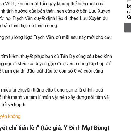
oa Vật lí, khuôn mặt tối ngày không thể hiện một chút
ịnh tính hướng của bản thân, nên càng ở bên Lưu Xuyên
ười nọ. Trạch Văn quyết định liều đi theo Lưu Xuyên dù
 bản thân liệu có thành công.
g phụ lòng Ngô Trạch Văn, dù mãi sau này mới cho cậu
h tìm kiếm, thuyết phục bạn cũ Tần Dạ cùng câu kéo kình
ng người khác có duyên gặp được, anh cũng tập hợp đủ
tham gia thi đấu, bắt đầu từ con số 0 và cuối cùng
ề miêu tả chuyện thăng cấp trong game là chính, quá
 với thế mạnh về tâm lí nhân vật nên xây dựng nội tâm và
tốt và hợp lí.
uyên không
t chí tiến lên" (tác giả: Y Đình Mạt Đồng)