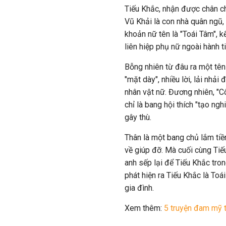
Tiếu Khắc, nhận được chân ch
Vũ Khải là con nhà quân ngũ,
khoản nữ tên là "Toái Tâm", kế
liên hiệp phụ nữ ngoài hành t
Bỗng nhiên từ đâu ra một tên
"mặt dày", nhiều lời, lải nhải
nhân vật nữ. Đương nhiên, "C
chỉ là bang hội thích "tạo ng
gây thù.
Thân là một bang chủ lắm tiền,
về giúp đỡ. Mà cuối cùng Tiế
anh sếp lại để Tiếu Khắc tron
phát hiện ra Tiếu Khắc là Toá
gia đình.
Xem thêm:
5 truyện đam mỹ t