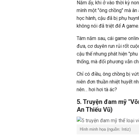
Năm ấy, khi ở vào thời kỳ no
mình một "ông chồng" mà ân á
học hành, cậu đã bị phụ huyn
không nói đã triệt để A game
Tám năm sau, cái game onlin
đưa, cơ duyên run rủi rốt cu
cậu thế nhưng phát hiện "phu
thống, mà đối phương vẫn chư
Chỉ có điều, ông chồng bị vứ
niên đơn thuần nhiệt huyết n
nên… hơi hơi tà ác?
5. Truyện đam mỹ "Võn
An Thiếu Vũ)
Hình minh họa (nguồn: Intiz)