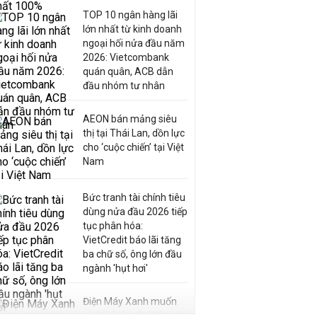
TOP 10 ngân hàng lãi
lớn nhất từ kinh doanh
ngoại hối nửa đầu năm
2026: Vietcombank
quán quân, ACB dẫn
đầu nhóm tư nhân
AEON bán mảng siêu
thị tại Thái Lan, dồn lực
cho ‘cuộc chiến’ tại Việt
Nam
Bức tranh tài chính tiêu
dùng nửa đầu 2026 tiếp
tục phân hóa:
VietCredit báo lãi tăng
ba chữ số, ông lớn đầu
ngành 'hụt hơi'
Điện Máy Xanh muốn
phát hành cổ phiếu với