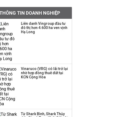
tỷ lệ 1:1 để tăng thanh
khoản
THÔNG TIN DOANH NGHIỆP
Sau nhịp điều chỉnh
Liên danh Vingroup đầu tư
đô thị hơn 4.600 ha ven vịnh
mạnh, CTCK nhìn thấy
Hạ Long
cơ hội ở nhóm cổ phiếu
nào?
Một thương hiệu thời
trang Việt đóng cửa
sau 5 năm hoạt động,
thanh lý toàn bộ cửa
Vinaruco (VRG) có lãi trở lại
nhờ hợp đồng thuê đất tại
hàng
KCN Cộng Hòa
DatVietVAC lãi sau thuế
135 tỷ đồng nửa đầu
năm, dồn 6 concert vào
cuối năm
Từ Shark Bình, Shark Thủy
Công ty 100 tỷ của