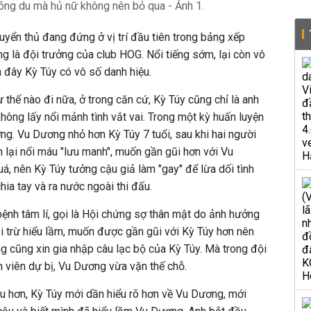
 tuyển thủ đang đứng ở vị trí đầu tiên trong bảng xếp
g là đội trưởng của club HOG. Nổi tiếng sớm, lại còn vô
n đây Kỳ Túy có vô số danh hiệu.
thế nào đi nữa, ở trong căn cứ, Kỳ Túy cũng chỉ là anh
hông lấy nổi mảnh tình vắt vai. Trong một kỳ huấn luyện
g. Vu Dương nhỏ hơn Kỳ Túy 7 tuổi, sau khi hai người
n lại nổi máu "lưu manh", muốn gần gũi hơn với Vu
á, nên Kỳ Túy tưởng cậu giả làm "gay" để lừa dối tình
ia tay và ra nước ngoài thi đấu.
ệnh tâm lí, gọi là Hội chứng sợ thân mật do ảnh hưởng
i trừ hiểu lầm, muốn được gần gũi với Kỳ Túy hơn nên
ng cũng xin gia nhập câu lạc bộ của Kỳ Túy. Mà trong đội
h viên dự bị, Vu Dương vừa vặn thế chỗ.
iều hơn, Kỳ Túy mới dần hiểu rõ hơn về Vu Dương, mới