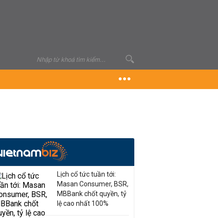
Lịch cổ tức tuần tới:
Masan Consumer, BSR,
MBBank chốt quyền, tỷ
lệ cao nhất 100%