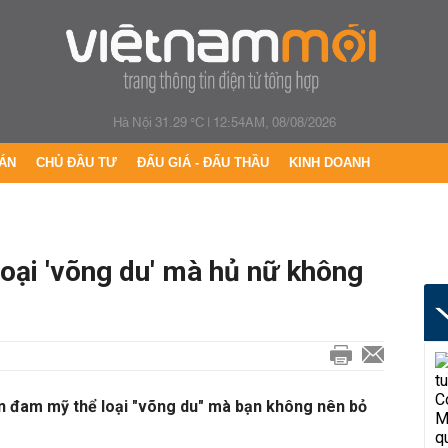
Hà Nội 31.29 °C
|
12:54AM, 08/08/2026
ÁN
CHỦ ĐẦU TƯ
ĐẤU GIÁ - ĐẤU THẦU
KINH DOANH
oại 'võng du' mà hủ nữ không
ện đam mỹ thể loại "võng du" mà bạn không nên bỏ