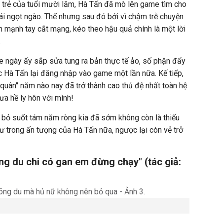
n trẻ của tuổi mười lăm, Hà Tấn đã mò lên game tìm cho
i ngọt ngào. Thế nhưng sau đó bởi vì chậm trễ chuyện
h mạnh tay cắt mạng, kéo theo hậu quả chính là một lời
.
e ngày ấy sắp sửa tung ra bản thực tế ảo, số phận đẩy
ộc Hà Tấn lại đăng nhập vào game một lần nữa. Kế tiếp,
 quân" năm nào nay đã trở thành cao thủ đệ nhất toàn hệ
a hề ly hôn với mình!
t bỏ suốt tám năm ròng kia đã sớm không còn là thiếu
hư trong ấn tượng của Hà Tấn nữa, ngược lại còn vẻ trở
g du chi có gan em đừng chạy" (tác giả: