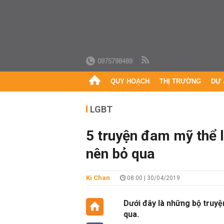
0975798489
QUY HOẠCH
THỊ TRƯỜNG
DỰ 
LGBT
5 truyện đam mỹ thể l
nên bỏ qua
Ki Chan
08:00 | 30/04/2019
Dưới đây là những bộ truy
qua.