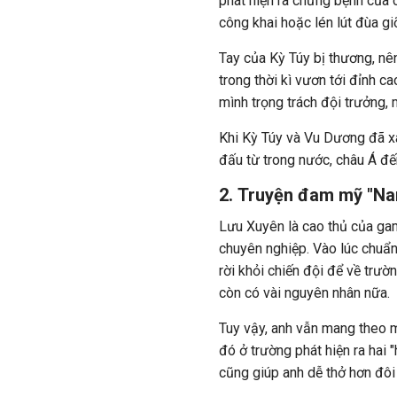
phát hiện ra chứng bệnh của 
công khai hoặc lén lút đùa gi
Tay của Kỳ Túy bị thương, n
trong thời kì vươn tới đỉnh c
mình trọng trách đội trưởng, 
Khi Kỳ Túy và Vu Dương đã xá
đấu từ trong nước, châu Á đến
2. Truyện đam mỹ "Nam
Lưu Xuyên là cao thủ của ga
chuyên nghiệp. Vào lúc chuẩn 
rời khỏi chiến đội để về trườ
còn có vài nguyên nhân nữa.
Tuy vậy, anh vẫn mang theo 
đó ở trường phát hiện ra hai 
cũng giúp anh dễ thở hơn đôi