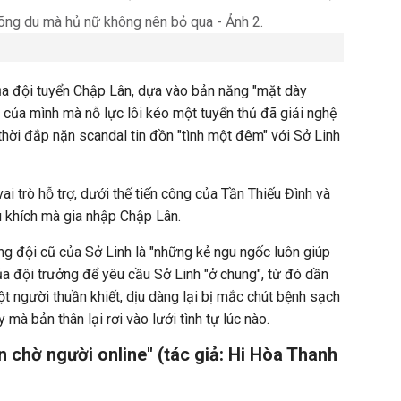
ủa đội tuyển Chập Lân, dựa vào bản năng "mặt dày
i của mình mà nỗ lực lôi kéo một tuyển thủ đã giải nghệ
thời đắp nặn scandal tin đồn "tình một đêm" với Sở Linh
vai trò hỗ trợ, dưới thế tiến công của Tần Thiếu Đình và
u khích mà gia nhập Chập Lân.
g đội cũ của Sở Linh là "những kẻ ngu ngốc luôn giúp
ủa đội trưởng để yêu cầu Sở Linh "ở chung", từ đó dần
ột người thuần khiết, dịu dàng lại bị mắc chút bệnh sạch
 mà bản thân lại rơi vào lưới tình tự lúc nào.
 chờ người online" (tác giả: Hi Hòa Thanh