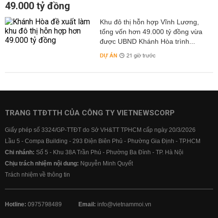
49.000 tỷ đồng
Khu đô thị hỗn hợp Vĩnh Lương,
tổng vốn hơn 49.000 tỷ đồng vừa
được UBND Khánh Hòa trình...
DỰ ÁN
21 giờ trước
TRANG TTĐTTH CỦA CÔNG TY VIETNEWSCORP
Giấy phép số 3324/GP-TTĐT do Sở VH&TT TPHCM cấp ngày 20/3/2026
Lầu 5 - Compa Building - 293 Điện Biên Phủ - Phường Gia Định - TP.HCM
Chi nhánh:
Số 5 - Khu 38A Trần Phú - Phường Ba Đình - TP. Hà Nội
Chịu trách nhiệm nội dung:
Nguyễn Minh Quyết
Trách nhiệm về thông tin
Hotline:
0975798489
Email:
info@vietnammoi.vn