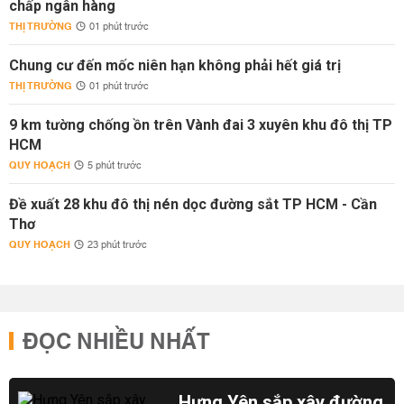
chấp ngân hàng
THỊ TRƯỜNG
01 phút trước
Chung cư đến mốc niên hạn không phải hết giá trị
THỊ TRƯỜNG
01 phút trước
9 km tường chống ồn trên Vành đai 3 xuyên khu đô thị TP
HCM
QUY HOẠCH
5 phút trước
Đề xuất 28 khu đô thị nén dọc đường sắt TP HCM - Cần
Thơ
QUY HOẠCH
23 phút trước
ĐỌC NHIỀU NHẤT
Hưng Yên sắp xây đường