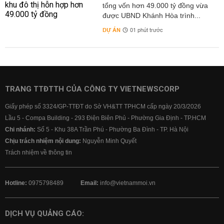
tổng vốn hơn 49.000 tỷ đồng vừa
được UBND Khánh Hòa trình...
DỰ ÁN
01 phút trước
TRANG TTĐTTH CỦA CÔNG TY VIETNEWSCORP
Giấy phép số 3324/GP-TTĐT do Sở VH&TT TPHCM cấp ngày 20/3/2026
Lầu 5 - Compa Building - 293 Điện Biên Phủ - Phường Gia Định - TP.HCM
Chi nhánh:
Số 5 - Khu 38A Trần Phú - Phường Ba Đình - TP. Hà Nội
Chịu trách nhiệm nội dung:
Nguyễn Minh Quyết
Trách nhiệm về thông tin
Hotline:
0975798489
Email:
info@vietnammoi.vn
DỊCH VỤ QUẢNG CÁO: