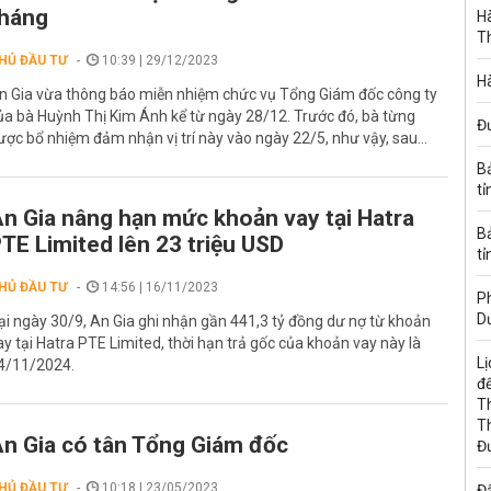
háng
Hà
T
HỦ ĐẦU TƯ
10:39 | 29/12/2023
Hà
n Gia vừa thông báo miễn nhiệm chức vụ Tổng Giám đốc công ty
ủa bà Huỳnh Thị Kim Ánh kể từ ngày 28/12. Trước đó, bà từng
Đ
ược bổ nhiệm đảm nhận vị trí này vào ngày 22/5, như vậy, sau...
B
tỉ
n Gia nâng hạn mức khoản vay tại Hatra
B
TE Limited lên 23 triệu USD
tỉ
HỦ ĐẦU TƯ
14:56 | 16/11/2023
Ph
D
ại ngày 30/9, An Gia ghi nhận gần 441,3 tỷ đồng dư nợ từ khoản
ay tại Hatra PTE Limited, thời hạn trả gốc của khoản vay này là
Lị
4/11/2024.
đế
T
T
n Gia có tân Tổng Giám đốc
Đ
HỦ ĐẦU TƯ
10:18 | 23/05/2023
Đấ