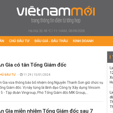
Hà Nội 32.48 °C
|
11:14AM, 08/08/2026
ÁN
CHỦ ĐẦU TƯ
ĐẤU GIÁ - ĐẤU THẦU
KINH DOANH
n Gia có tân Tổng Giám đốc
Lị
1
HỦ ĐẦU TƯ
11:29 | 15/01/2024
Xo
H
n Gia vừa thông báo bổ nhiệm ông Nguyễn Thanh Sơn giữ chức vụ
ổng Giám đốc. Vị này từng là lãnh đạo Công ty Xây dựng Vincom
Lị
, 5 - Tập đoàn Vingroup, Phó Tổng Giám đốc MIK Group,...
đế
T
T
n Gia miễn nhiệm Tổng Giám đốc sau 7