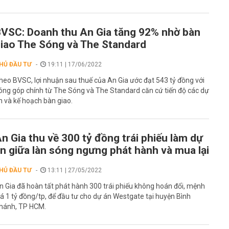
VSC: Doanh thu An Gia tăng 92% nhờ bàn
iao The Sóng và The Standard
HỦ ĐẦU TƯ
19:11 | 17/06/2022
heo BVSC, lợi nhuận sau thuế của An Gia ước đạt 543 tỷ đồng với
óng góp chính từ The Sóng và The Standard căn cứ tiến độ các dự
n và kế hoạch bàn giao.
n Gia thu về 300 tỷ đồng trái phiếu làm dự
n giữa làn sóng ngưng phát hành và mua lại
HỦ ĐẦU TƯ
13:11 | 27/05/2022
n Gia đã hoàn tất phát hành 300 trái phiếu không hoán đổi, mệnh
iá 1 tỷ đồng/tp, để đầu tư cho dự án Westgate tại huyện Bình
hánh, TP HCM.