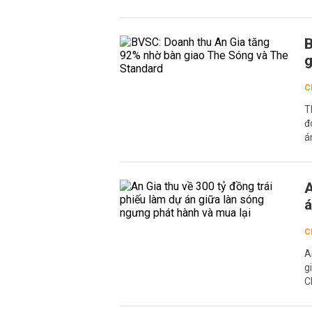
B
g
C
T
đ
á
A
á
C
A
g
C