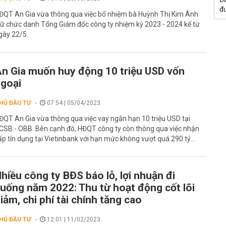
đư
ĐQT An Gia vừa thông qua việc bổ nhiệm bà Huỳnh Thị Kim Ánh
iữ chức danh Tổng Giám đốc công ty nhiệm kỳ 2023 - 2024 kể từ
gày 22/5.
n Gia muốn huy động 10 triệu USD vốn
goại
HỦ ĐẦU TƯ
07:54 | 05/04/2023
ĐQT An Gia vừa thông qua việc vay ngắn hạn 10 triệu USD tại
CSB - OBB. Bên cạnh đó, HĐQT công ty còn thông qua việc nhận
ấp tín dụng tại Vietinbank với hạn mức không vượt quá 290 tỷ...
hiều công ty BĐS báo lỗ, lợi nhuận đi
uống năm 2022: Thu từ hoạt động cốt lõi
iảm, chi phí tài chính tăng cao
HỦ ĐẦU TƯ
12:01 | 11/02/2023