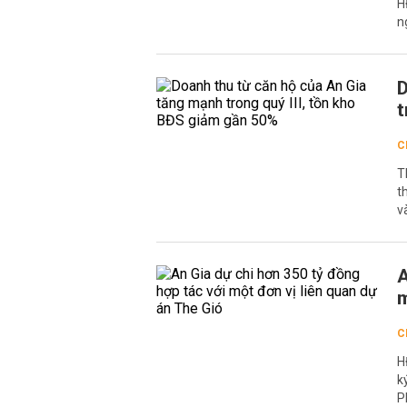
H
n
D
t
C
T
t
v
A
m
C
H
k
P