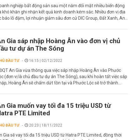
oanh nghiệp bất động sản sau một năm đối mặt nhiều biến động
à khó khăn ghi nhận kết quả kinh doanh kém sắc. Nhiều đơn vị địa
c báo lỗ đậm, lợi nhuận giảm sâu đơn cử DIC Group, Đất Xanh, An...
n Gia sáp nhập Hoàng Ân vào đơn vị chủ
ầu tư dự án The Sóng
HỦ ĐẦU TƯ
16:15 | 02/12/2022
ĐQT An Gia vừa thông qua việc sáp nhập Hoàng Ân vào Phước
ộc (đơn vị là chủ đầu tư dự án The Sóng), sau khi hoàn tất việc sáp
hập, Hoàng Ân sẽ chấm dứt tồn tại và Phước Lộc sẽ trở thành...
n Gia muốn vay tối đa 15 triệu USD từ
atra PTE Limited
HỦ ĐẦU TƯ
20:23 | 18/11/2022
n Gia sẽ vay tối đa 15 triệu USD từ Hatra PTE Limited, đồng thời