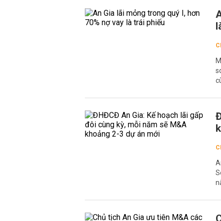
A
l
C
M
s
c
Đ
k
C
A
S
n
C