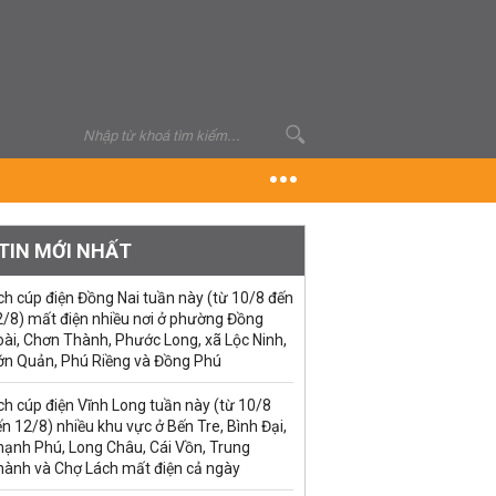
TIN MỚI NHẤT
ch cúp điện Đồng Nai tuần này (từ 10/8 đến
2/8) mất điện nhiều nơi ở phường Đồng
ài, Chơn Thành, Phước Long, xã Lộc Ninh,
ớn Quản, Phú Riềng và Đồng Phú
ch cúp điện Vĩnh Long tuần này (từ 10/8
n 12/8) nhiều khu vực ở Bến Tre, Bình Đại,
hạnh Phú, Long Châu, Cái Vồn, Trung
hành và Chợ Lách mất điện cả ngày