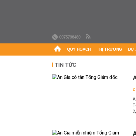
0975798489
QUY HOẠCH
THỊ TRƯỜNG
DỰ 
TIN TỨC
A
C
A
T
2
A