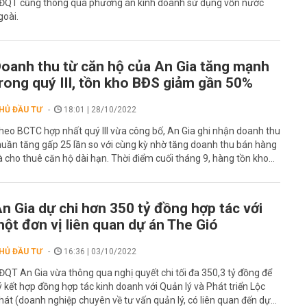
ĐQT cũng thông qua phương án kinh doanh sử dụng vốn nước
goài.
oanh thu từ căn hộ của An Gia tăng mạnh
rong quý III, tồn kho BĐS giảm gần 50%
HỦ ĐẦU TƯ
18:01 | 28/10/2022
heo BCTC hợp nhất quý III vừa công bố, An Gia ghi nhận doanh thu
huần tăng gấp 25 lần so với cùng kỳ nhờ tăng doanh thu bán hàng
à cho thuê căn hộ dài hạn. Thời điểm cuối tháng 9, hàng tồn kho...
n Gia dự chi hơn 350 tỷ đồng hợp tác với
ột đơn vị liên quan dự án The Gió
HỦ ĐẦU TƯ
16:36 | 03/10/2022
ĐQT An Gia vừa thông qua nghị quyết chi tối đa 350,3 tỷ đồng để
ý kết hợp đồng hợp tác kinh doanh với Quản lý và Phát triển Lộc
hát (doanh nghiệp chuyên về tư vấn quản lý, có liên quan đến dự...