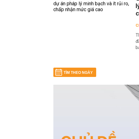
l
C
T
đ
b
TÌM THEO NGÀY