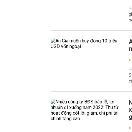
H
g
n
A
n
C
H
S
c
N
x
g
C