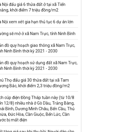
 Nội đấu giá 6 thửa đất ở tại xã Tiến
hắng, khởi điểm 7 triệu đồng/m2
 Nội xem xét gia hạn thủ tục 6 dự án lớn
ường sẽ mở ở xã Nam Trực, tỉnh Ninh Bình
ản đồ quy hoạch giao thông xã Nam Trực,
nh Ninh Bình thời kỳ 2021 - 2030
ản đồ quy hoạch sử dụng đất xã Nam Trực,
nh Ninh Bình thời kỳ 2021 - 2030
ú Thọ đấu giá 30 thửa đất tại xã Tam
ương Bắc, khởi điểm 2,3 triệu đồng/m2
ch cúp điện Đồng Tháp tuần này (từ 10/8
n 12/8) nhiều nhà ở Gò Dầu, Trảng Bàng,
hái Bình, Dương Minh Châu, Bến Cầu, Thủ
hừa, Đức Hòa, Cần Giuộc, Bến Lức, Cần
ước bị mất điện
t tăng giá sau khi thu hồi: Người dân cần