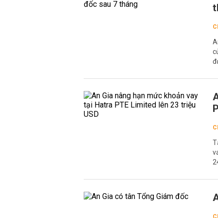
t
C
A
c
đ
A
P
C
T
v
2
A
C