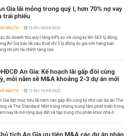
n Gia lãi mỏng trong quý I, hơn 70% nợ vay
à trái phiếu
HỦ ĐẦU TƯ
10:20 | 30/04/2022
ặc dù doanh thu quý I tăng 64% so với cùng kỳ lên 563 tỷ đồng,
ong An Gia báo lãi sau thuế chỉ 3 tỷ đồng do giá vốn hàng bán
ùng chi phí tài chính tăng cao.
HĐCĐ An Gia: Kế hoạch lãi gấp đôi cùng
ỳ, mỗi năm sẽ M&A khoảng 2-3 dự án mới
HỦ ĐẦU TƯ
12:55 | 15/04/2022
n Gia đặt mục tiêu lãi năm cao gấp đôi cùng kỳ nhờ các dự án The
óng và The Standard. Một trong những trọng tâm phát triển trong
ăm nay là mở rộng quỹ đất và tập trung cho phân khúc nhà ở...
hủ tịch An Gia ưu tiên M&A các dự án pháp