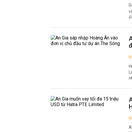
D
v
ố
A
đ
C
H
L
n
A
H
C
A