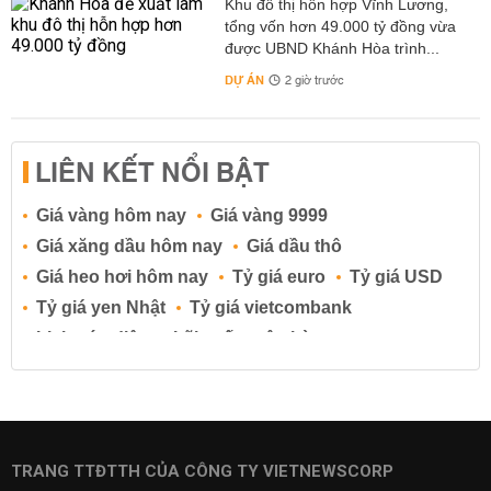
Khu đô thị hỗn hợp Vĩnh Lương,
tổng vốn hơn 49.000 tỷ đồng vừa
được UBND Khánh Hòa trình...
DỰ ÁN
2 giờ trước
LIÊN KẾT NỔI BẬT
Giá vàng hôm nay
Giá vàng 9999
Giá xăng dầu hôm nay
Giá dầu thô
Giá heo hơi hôm nay
Tỷ giá euro
Tỷ giá USD
Tỷ giá yen Nhật
Tỷ giá vietcombank
Lịch cúp điện
Lãi suất ngân hàng
Lãi suất tiết kiệm
Lãi suất tiền gửi
Lãi suất ngân hàng Agribank
Lãi suất ngân hàng Sacombank
Lãi suất ngân hàng BIDV
TRANG TTĐTTH CỦA CÔNG TY VIETNEWSCORP