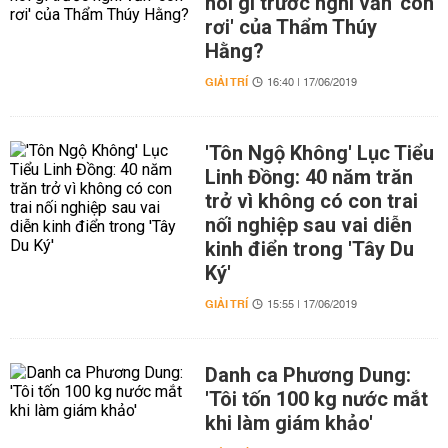
nói gì trước nghi vấn 'con
rơi' của Thẩm Thúy
Hằng?
GIẢI TRÍ
16:40 | 17/06/2019
'Tôn Ngộ Không' Lục Tiểu
Linh Đồng: 40 năm trăn
trở vì không có con trai
nối nghiệp sau vai diễn
kinh điển trong 'Tây Du
Ký'
GIẢI TRÍ
15:55 | 17/06/2019
Danh ca Phương Dung:
'Tôi tốn 100 kg nước mắt
khi làm giám khảo'