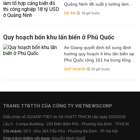
Quảng Ninh đề xuất ý tưởng làm...
DỰ ÁN
18 giờ trước
Quy hoạch bốn khu lấn biển ở Phú Quốc
An Giang quyết định bổ sung định
hướng quy hoạch 4 khu lấn biển tại
Phú Quốc rộng 161 ha trong tổng...
QUY HOẠCH
20 giờ trước
TRANG TTĐTTH CỦA CÔNG TY VIETNEWSCORP
Giấy phép số 3324/GP-TTĐT do Sở VH&TT TPHCM cấp ngày 20/3/2026
Lầu 5 - Compa Building - 293 Điện Biên Phủ - Phường Gia Định - TP.HCM
Chi nhánh:
Số 5 - Khu 38A Trần Phú - Phường Ba Đình - TP. Hà Nội
Chịu trách nhiệm nội dung:
Nguyễn Minh Quyết