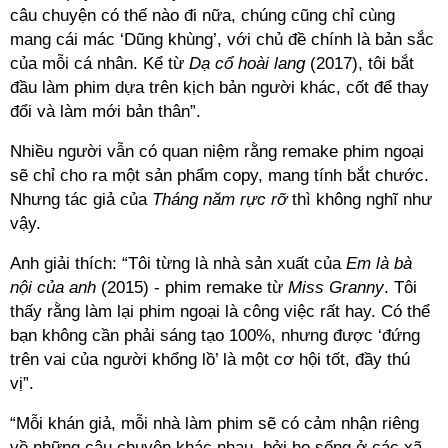
câu chuyện có thế nào đi nữa, chúng cũng chỉ cùng
mang cái mác ‘Dũng khùng’, với chủ đề chính là bản sắc
của mỗi cá nhân. Kể từ
Dạ cổ hoài lang
(2017), tôi bắt
đầu làm phim dựa trên kịch bản người khác, cốt để thay
đổi và làm mới bản thân”.
Nhiều người vẫn có quan niệm rằng remake phim ngoại
sẽ chỉ cho ra một sản phẩm copy, mang tính bắt chước.
Nhưng tác giả của
Tháng năm rực rỡ
thì không nghĩ như
vậy.
Anh giải thích: “Tôi từng là nhà sản xuất của
Em là bà
nội của anh
(2015) - phim remake từ
Miss Granny
. Tôi
thấy rằng làm lại phim ngoại là công việc rất hay. Có thể
bạn không cần phải sáng tạo 100%, nhưng được ‘đứng
trên vai của người khổng lồ’ là một cơ hội tốt, đầy thú
vị”.
“Mỗi khán giả, mỗi nhà làm phim sẽ có cảm nhận riêng
về những câu chuyện khác nhau, bởi họ sống ở các xã