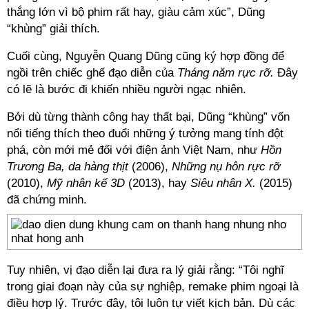
thắng lớn vì bộ phim rất hay, giàu cảm xúc”, Dũng
“khùng” giải thích.
Cuối cùng, Nguyễn Quang Dũng cũng ký hợp đồng để
ngồi trên chiếc ghế đạo diễn của
Tháng năm rực rỡ.
Đây
có lẽ là bước đi khiến nhiều người ngạc nhiên.
Bởi dù từng thành công hay thất bại, Dũng “khùng” vốn
nổi tiếng thích theo đuổi những ý tưởng mang tính đột
phá, còn mới mẻ đối với điện ảnh Việt Nam, như
Hồn
Trương Ba, da hàng thịt
(2006),
Những nụ hôn rực rỡ
(2010),
Mỹ nhân kế 3D
(2013), hay
Siêu nhân X.
(2015)
đã chứng minh.
Tuy nhiên, vị đạo diễn lại đưa ra lý giải rằng: “Tôi nghĩ
trong giai đoạn này của sự nghiệp, remake phim ngoại là
điều hợp lý. Trước đây, tôi luôn tự viết kịch bản. Dù các