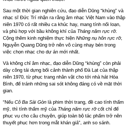
Sau một thời gian nghiên cứu, đạo diễn Dũng “khùng” và
nhạc sĩ Đức Trí nhận ra rằng âm nhạc Việt Nam vào thập
niên 1970 có rất nhiều ca khúc hay, mang tính nổi loạn,
và phù hợp với bầu không khí của
Tháng năm rực rỡ.
Cộng thêm kinh nghiệm thực hiện
Những nụ hôn rực rỡ
,
Nguyễn Quang Dũng trở nên vô cùng nhạy bén trong
việc chọn nhạc cho dự án mới nhất.
Và không chỉ âm nhạc, đạo diễn Dũng “khùng” còn phải
dày công tái dựng bối cảnh thành phố Đà Lạt của thập
niên 1970, từ phục trang nhân vật cho tới nhà hát Hòa
Bình, để tránh những sai sót không đáng có về mặt thời
gian.
“Nếu
Cô Ba Sài Gòn
là phim thời trang, đề cao tính thẩm
mỹ, thì tính thẩm mỹ của
Tháng năm rực rỡ
cốt chỉ để
phục vụ cho câu chuyện, giúp toàn bộ tác phẩm trở nên
thuyết phục hơn trong mắt khán giả”, anh so sánh.