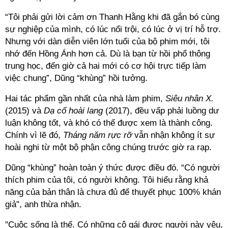
“Tôi phải gửi lời cảm ơn Thanh Hằng khi đã gắn bó cùng
sự nghiệp của mình, có lúc nổi trội, có lúc ở vị trí hỗ trợ.
Nhưng với dàn diễn viên lớn tuổi của bộ phim mới, tôi
nhớ đến Hồng Ánh hơn cả. Dù là bạn từ hồi phổ thông
trung học, đến giờ cả hai mới có cơ hội trực tiếp làm
việc chung”, Dũng “khùng” hồi tưởng.
Hai tác phẩm gần nhất của nhà làm phim,
Siêu nhân X.
(2015) và
Dạ cổ hoài lang
(2017), đều vấp phải luồng dư
luận không tốt, và khó có thể được xem là thành công.
Chính vì lẽ đó,
Tháng năm rực rỡ
vẫn nhận không ít sự
hoài nghi từ một bộ phận công chúng trước giờ ra rạp.
Dũng “khùng” hoàn toàn ý thức được điều đó. “Có người
thích phim của tôi, có người không. Tôi hiểu rằng khả
năng của bản thân là chưa đủ để thuyết phục 100% khán
giả", anh thừa nhận.
"Cuộc sống là thế. Có những cô gái được người này yêu,