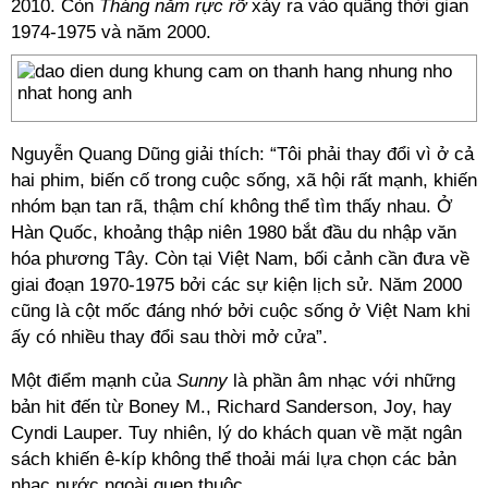
2010. Còn
Tháng năm rực rỡ
xảy ra vào quãng thời gian
1974-1975 và năm 2000.
Nguyễn Quang Dũng giải thích: “Tôi phải thay đổi vì ở cả
hai phim, biến cố trong cuộc sống, xã hội rất mạnh, khiến
nhóm bạn tan rã, thậm chí không thể tìm thấy nhau. Ở
Hàn Quốc, khoảng thập niên 1980 bắt đầu du nhập văn
hóa phương Tây. Còn tại Việt Nam, bối cảnh cần đưa về
giai đoạn 1970-1975 bởi các sự kiện lịch sử. Năm 2000
cũng là cột mốc đáng nhớ bởi cuộc sống ở Việt Nam khi
ấy có nhiều thay đổi sau thời mở cửa”.
Một điểm mạnh của
Sunny
là phần âm nhạc với những
bản hit đến từ Boney M., Richard Sanderson, Joy, hay
Cyndi Lauper. Tuy nhiên, lý do khách quan về mặt ngân
sách khiến ê-kíp không thể thoải mái lựa chọn các bản
nhạc nước ngoài quen thuộc.