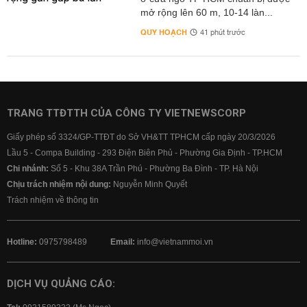
mở rộng lên 60 m, 10-14 làn...
QUY HOẠCH
41 phút trước
TRANG TTĐTTH CỦA CÔNG TY VIETNEWSCORP
Giấy phép số 3324/GP-TTĐT do Sở VH&TT TPHCM cấp ngày 20/3/2026
Lầu 5 - Compa Building - 293 Điện Biên Phủ - Phường Gia Định - TP.HCM
Chi nhánh:
Số 5 - Khu 38A Trần Phú - Phường Ba Đình - TP. Hà Nội
Chịu trách nhiệm nội dung:
Nguyễn Minh Quyết
Trách nhiệm về thông tin
Hotline:
0975798489
Email:
info@vietnammoi.vn
DỊCH VỤ QUẢNG CÁO: