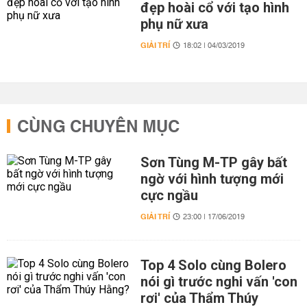
đẹp hoài cổ với tạo hình
phụ nữ xưa
GIẢI TRÍ
18:02 | 04/03/2019
CÙNG CHUYÊN MỤC
Sơn Tùng M-TP gây bất
ngờ với hình tượng mới
cực ngầu
GIẢI TRÍ
23:00 | 17/06/2019
Top 4 Solo cùng Bolero
nói gì trước nghi vấn 'con
rơi' của Thẩm Thúy