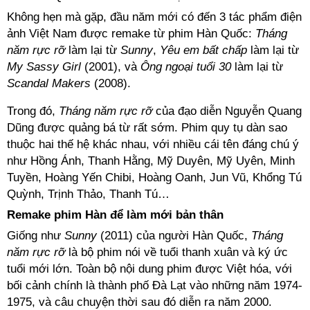
Không hẹn mà gặp, đầu năm mới có đến 3 tác phẩm điện
ảnh Việt Nam được remake từ phim Hàn Quốc:
Tháng
năm rực rỡ
làm lại từ
Sunny
,
Yêu em bất chấp
làm lại từ
My Sassy Girl
(2001), và
Ông ngoại tuổi 30
làm lại từ
Scandal Makers
(2008).
Trong đó,
Tháng năm rực rỡ
của đạo diễn Nguyễn Quang
Dũng được quảng bá từ rất sớm. Phim quy tụ dàn sao
thuộc hai thế hệ khác nhau, với nhiều cái tên đáng chú ý
như Hồng Ánh, Thanh Hằng, Mỹ Duyên, Mỹ Uyên, Minh
Tuyền, Hoàng Yến Chibi, Hoàng Oanh, Jun Vũ, Khổng Tú
Quỳnh, Trịnh Thảo, Thanh Tú…
Remake phim Hàn để làm mới bản thân
Giống như
Sunny
(2011) của người Hàn Quốc,
Tháng
năm rực rỡ
là bộ phim nói về tuổi thanh xuân và ký ức
tuổi mới lớn. Toàn bộ nội dung phim được Việt hóa, với
bối cảnh chính là thành phố Đà Lạt vào những năm 1974-
1975, và câu chuyện thời sau đó diễn ra năm 2000.