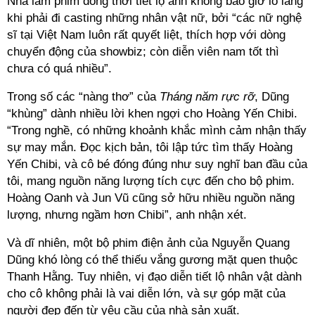
Nhà làm phim đồng thời tiết lộ anh không bao giờ lo lắng
khi phải đi casting những nhân vật nữ, bởi “các nữ nghệ
sĩ tại Việt Nam luôn rất quyết liệt, thích hợp với dòng
chuyển động của showbiz; còn diễn viên nam tốt thì
chưa có quá nhiều”.
Trong số các “nàng thơ” của
Tháng năm rực rỡ
, Dũng
“khùng” dành nhiều lời khen ngợi cho Hoàng Yến Chibi.
“Trong nghề, có những khoảnh khắc mình cảm nhận thấy
sự may mắn. Đọc kịch bản, tôi lập tức tìm thấy Hoàng
Yến Chibi, và cô bé đóng đúng như suy nghĩ ban đầu của
tôi, mang nguồn năng lượng tích cực đến cho bộ phim.
Hoàng Oanh và Jun Vũ cũng sở hữu nhiều nguồn năng
lượng, nhưng ngầm hơn Chibi”, anh nhận xét.
Và dĩ nhiên, một bộ phim điện ảnh của Nguyễn Quang
Dũng khó lòng có thể thiếu vắng gương mặt quen thuộc
Thanh Hằng. Tuy nhiên, vị đạo diễn tiết lộ nhân vật dành
cho cô không phải là vai diễn lớn, và sự góp mặt của
người đẹp đến từ yêu cầu của nhà sản xuất.