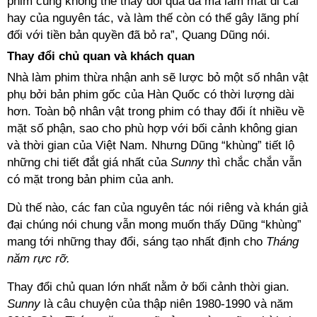
phim cũng không thể thay đổi quá đà mà làm mất đi cái
hay của nguyên tác, và làm thế còn có thể gây lãng phí
đối với tiền bản quyền đã bỏ ra”, Quang Dũng nói.
Thay đổi chủ quan và khách quan
Nhà làm phim thừa nhận anh sẽ lược bỏ một số nhân vật
phụ bởi bản phim gốc của Hàn Quốc có thời lượng dài
hơn. Toàn bộ nhân vật trong phim có thay đổi ít nhiều về
mặt số phận, sao cho phù hợp với bối cảnh không gian
và thời gian của Việt Nam. Nhưng Dũng “khùng” tiết lộ
những chi tiết đắt giá nhất của
Sunny
thì chắc chắn vẫn
có mặt trong bản phim của anh.
Dù thế nào, các fan của nguyên tác nói riêng và khán giả
đại chúng nói chung vẫn mong muốn thấy Dũng “khùng”
mang tới những thay đổi, sáng tạo nhất định cho
Tháng
năm rực rỡ.
Thay đổi chủ quan lớn nhất nằm ở bối cảnh thời gian.
Sunny
là câu chuyện của thập niên 1980-1990 và năm