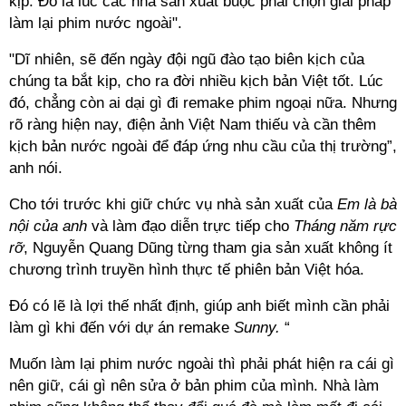
kịp. Đó là lúc các nhà sản xuất buộc phải chọn giải pháp
làm lại phim nước ngoài".
"Dĩ nhiên, sẽ đến ngày đội ngũ đào tạo biên kịch của
chúng ta bắt kịp, cho ra đời nhiều kịch bản Việt tốt. Lúc
đó, chẳng còn ai dại gì đi remake phim ngoại nữa. Nhưng
rõ ràng hiện nay, điện ảnh Việt Nam thiếu và cần thêm
kịch bản nước ngoài để đáp ứng nhu cầu của thị trường”,
anh nói.
Cho tới trước khi giữ chức vụ nhà sản xuất của
Em là bà
nội của anh
và làm đạo diễn trực tiếp cho
Tháng năm rực
rỡ
, Nguyễn Quang Dũng từng tham gia sản xuất không ít
chương trình truyền hình thực tế phiên bản Việt hóa.
Đó có lẽ là lợi thế nhất định, giúp anh biết mình cần phải
làm gì khi đến với dự án remake
Sunny.
“
Muốn làm lại phim nước ngoài thì phải phát hiện ra cái gì
nên giữ, cái gì nên sửa ở bản phim của mình. Nhà làm