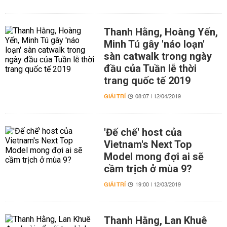
Thanh Hằng, Hoàng Yến,
Minh Tú gây 'náo loạn'
sàn catwalk trong ngày
đầu của Tuần lễ thời
trang quốc tế 2019
GIẢI TRÍ
08:07 | 12/04/2019
'Đế chế' host của
Vietnam's Next Top
Model mong đợi ai sẽ
cầm trịch ở mùa 9?
GIẢI TRÍ
19:00 | 12/03/2019
Thanh Hằng, Lan Khuê