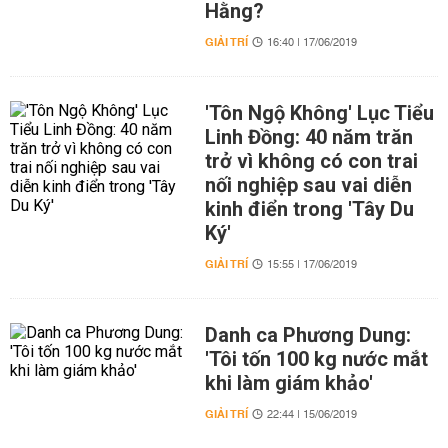
Hằng?
GIẢI TRÍ
16:40 | 17/06/2019
'Tôn Ngộ Không' Lục Tiểu
Linh Đồng: 40 năm trăn
trở vì không có con trai
nối nghiệp sau vai diễn
kinh điển trong 'Tây Du
Ký'
GIẢI TRÍ
15:55 | 17/06/2019
Danh ca Phương Dung:
'Tôi tốn 100 kg nước mắt
khi làm giám khảo'
GIẢI TRÍ
22:44 | 15/06/2019