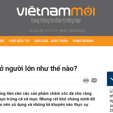
Hà Nội 28.14 °C
|
01:19AM, 06/08/2026
ÁN
CHỦ ĐẦU TƯ
ĐẤU GIÁ - ĐẤU THẦU
KINH DOANH
 ở người lớn như thế nào?
ống tiền vào các sản phẩm chăm sóc da cho rằng
ụn trứng cá và mụn. Nhưng rất khó chứng minh để
ào nên sử dụng và những lời khuyên nào thực sự