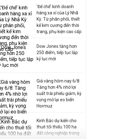
'Đế chế’ kinh doanh
hàng xa xỉ của Lý Nhã
Kỳ: Từ phân phối, thiết
kế kim cương đến thời
trang, phụ kiện cao cấp
Dow Jones tăng hơn
250 điểm, tiếp tục lập
kỷ lục mới
Giá vàng hôm nay 6/8:
Tăng hơn 4% nhờ lợi
suất trái phiếu giảm, kỳ
vọng mở lại eo biển
Hormuz
Kinh Bắc dự kiến cho
thuê tối thiểu 100 ha
đất công nghiệp trong
nửa cuối năm