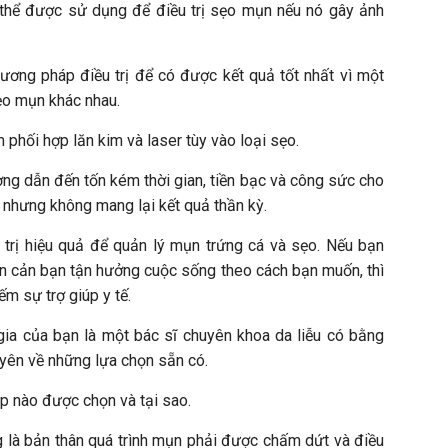
hể được sử dụng để điều trị sẹo mụn nếu nó gây ảnh
hương pháp điều trị để có được kết quả tốt nhất vì một
ẹo mụn khác nhau.
 phối hợp lăn kim và laser tùy vào loại sẹo.
ờng dẫn đến tốn kém thời gian, tiền bạc và công sức cho
” nhưng không mang lại kết quả thần kỳ.
trị hiệu quả để quản lý mụn trứng cá và sẹo. Nếu bạn
n cản bạn tận hưởng cuộc sống theo cách bạn muốn, thì
ếm sự trợ giúp y tế.
ia của bạn là một bác sĩ chuyên khoa da liễu có bằng
uyên về những lựa chọn sẵn có.
p nào được chọn và tại sao.
g là bản thân quá trình mụn phải được chấm dứt và điều