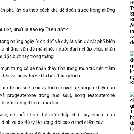
 tàn phá làn da theo cách khá dễ đoán trước trong những
i tiết, nhất là vào kỳ “đèn đỏ”?
rong những ngày “đèn đỏ” và đây là vấn đề rất phổ biến
rong những vấn đề mà nhiều người đành chấp chấp nhận
m đặc biệt này trong tháng.
mụn trứng cá sẽ nhận thấy tình trạng mụn trở nên trầm
đến vài ngày trước khi bắt đầu kỳ kinh.
nữ trong suốt chu kỳ kinh nguyệt (estrogen chiếm ưu
và progesterone trong nửa sau), song testosterone
ù với lượng ít hơn - mọi lúc.
inh, nội tiết tố nữ đạt mức thấp nhất; tuy nhiên, mức
định và do đó tỷ lệ tương đối cao ở thời điểm này.