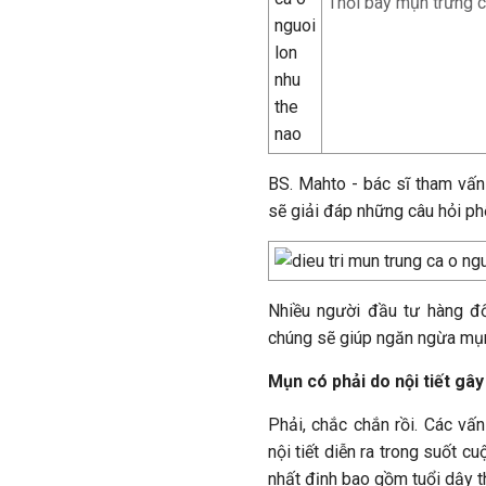
Thổi bay mụn trứng cá
BS. Mahto - bác sĩ tham vấn
sẽ giải đáp những câu hỏi phổ
Nhiều người đầu tư hàng đ
chúng sẽ giúp ngăn ngừa mụn
Mụn có phải do nội tiết gâ
Phải, chắc chắn rồi. Các vấ
nội tiết diễn ra trong suốt 
nhất định bao gồm tuổi dậy th