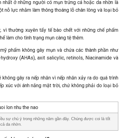
n nhất ở những người có mụn trứng cá hoặc da nhờn là
t nỗ lực nhằm làm thông thoáng lỗ chân lông và loại bỏ
, vì thường xuyên tẩy tế bào chết với những chế phẩm
hể làm cho tình trạng mụn càng tệ thêm.
c mỹ phẩm không gây mụn và chứa các thành phần như
hydroxy (AHAs), axit salicylic, retinols, Niacinamide và
sẽ không gây ra nếp nhăn vì nếp nhăn xảy ra do quá trình
iếp xúc với ánh nắng mặt trời, chứ không phải do loại bỏ
u sự chú ý trong những năm gần đây. Chúng được coi là tốt
 cả da nhờn.