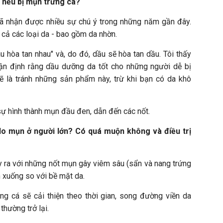
 nếu bị mụn trứng cá?
đã nhận được nhiều sự chú ý trong những năm gần đây.
 cả các loại da - bao gồm da nhờn.
au hòa tan nhau" và, do đó, dầu sẽ hòa tan dầu. Tôi thấy
ận định rằng dầu dưỡng da tốt cho những người dễ bị
ẽ là tránh những sản phẩm này, trừ khi bạn có da khô
sự hình thành mụn đầu đen, dẫn đến các nốt.
 do mụn ở người lớn? Có quá muộn không và điều trị
 ra với những nốt mụn gây viêm sâu (sẩn và nang trứng
m xuống so với bề mặt da.
g cá sẽ cải thiện theo thời gian, song đường viền da
thường trở lại.