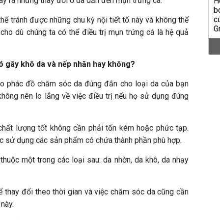
ây ra những thay đổi ở da dẫn đến mụn trứng cá.
ể tránh được những chu kỳ nội tiết tố này và không thể
cho dù chúng ta có thể điều trị mụn trứng cá là hệ quả
 có gây khô da và nếp nhăn hay không?
heo phác đồ chăm sóc da đúng đắn cho loại da của bạn
hông nên lo lắng về việc điều trị nếu họ sử dụng đúng
hất lượng tốt không cần phải tốn kém hoặc phức tạp.
ệc sử dụng các sản phẩm có chứa thành phần phù hợp.
thuộc một trong các loại sau: da nhờn, da khô, da nhạy
ể thay đổi theo thời gian và việc chăm sóc da cũng cần
 này.