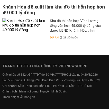
Khánh Hòa đề xuất làm khu đô thị hỗn hợp hơn
49.000 tỷ đồng
Khu đô thị hỗn hợp Vĩnh Lương,
tổng vốn hơn 49.000 tỷ đồng vừa
được UBND Khánh Hòa trình...
DỰ ÁN
21 giờ trước
TRANG TTĐTTH CỦA CÔNG TY VIETNEWSCORP
Giấy phép số 3324/GP-TTĐT do Sở VH&TT TPHCM cấp ngày 20/3/2026
Lầu 5 - Compa Building - 293 Điện Biên Phủ - Phường Gia Định - TP.HCM
Chi nhánh:
Số 5 - Khu 38A Trần Phú - Phường Ba Đình - TP. Hà Nội
Chịu trách nhiệm nội dung:
Nguyễn Minh Quyết
Trách nhiệm về thông tin