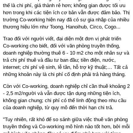
thế là chi phí, giá thành rẻ hơn; không gian được tối ưu
hơn trong khi các tiện ích cơ bản vẫn được đảm bảo. Thị
trường
Co-working
hiện nay đã có sự gia nhập của nhiều
thương hiệu lớn như Toong, Hanoihub, Circo, Cogo...
Trao đổi với người viết, đại diện một đơn vị phát triển
Co-working
cho biết, đối với văn phòng truyền thống,
doanh nghiệp thường thuê 6 - 10 m2 cho một nhân sự và
trả chi phí thuê và đầu tư ban đầu; tiền điện, nước,
internet; chi phí vệ sinh, lễ tân, hỗ trợ kỹ thuật;… Tất cả
những khoản này là chi phí cố định phải trả hàng tháng.
Còn với
Co-working
, doanh nghiệp chỉ cần thuê khoảng 2
- 2,5 m2/người và vẫn được tận dụng những tiện ích,
không gian chung; chi phí có thể linh động theo nhu cầu
của doanh nghiệp, từ quy mô đến thời hạn chi trả.
"Tuy nhiên, rất khó để so sánh giữa việc thuê văn phòng
truyền thống và
Co-working
mô hình nào tốt hơn, bởi mỗi