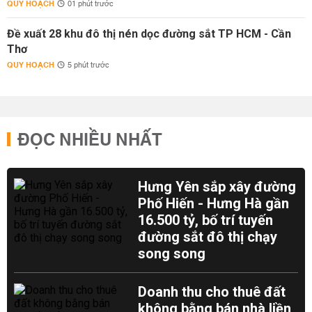
QUY HOẠCH
01 phút trước
Đề xuất 28 khu đô thị nén dọc đường sắt TP HCM - Cần
Thơ
QUY HOẠCH
5 phút trước
ĐỌC NHIỀU NHẤT
Hưng Yên sắp xây đường
Phố Hiến - Hưng Hà gần
16.500 tỷ, bố trí tuyến
đường sắt đô thị chạy
song song
Doanh thu cho thuê đất
không bằng bán nhà liền