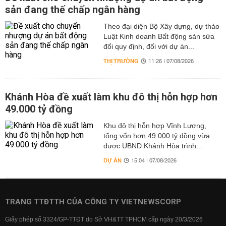
sản đang thế chấp ngân hàng
Theo đại diện Bộ Xây dựng, dự thảo
Luật Kinh doanh Bất động sản sửa
đổi quy định, đối với dự án...
THỊ TRƯỜNG
11:26 | 07/08/2026
Khánh Hòa đề xuất làm khu đô thị hỗn hợp hơn
49.000 tỷ đồng
Khu đô thị hỗn hợp Vĩnh Lương,
tổng vốn hơn 49.000 tỷ đồng vừa
được UBND Khánh Hòa trình...
DỰ ÁN
15:04 | 07/08/2026
TRANG TTĐTTH CỦA CÔNG TY VIETNEWSCORP
Giấy phép số 3324/GP-TTĐT do Sở VH&TT TPHCM cấp ngày 20/3/2026