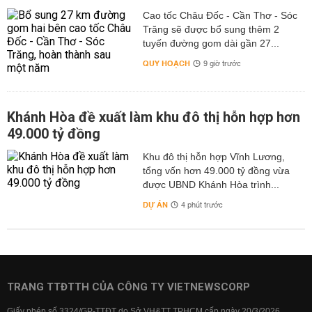
Cao tốc Châu Đốc - Cần Thơ - Sóc
Trăng sẽ được bổ sung thêm 2
tuyến đường gom dài gần 27...
QUY HOẠCH
9 giờ trước
Khánh Hòa đề xuất làm khu đô thị hỗn hợp hơn
49.000 tỷ đồng
Khu đô thị hỗn hợp Vĩnh Lương,
tổng vốn hơn 49.000 tỷ đồng vừa
được UBND Khánh Hòa trình...
DỰ ÁN
4 phút trước
TRANG TTĐTTH CỦA CÔNG TY VIETNEWSCORP
Giấy phép số 3324/GP-TTĐT do Sở VH&TT TPHCM cấp ngày 20/3/2026