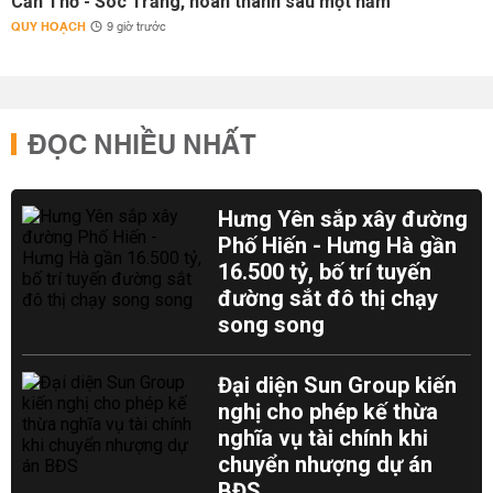
Cần Thơ - Sóc Trăng, hoàn thành sau một năm
QUY HOẠCH
9 giờ trước
ĐỌC NHIỀU NHẤT
Hưng Yên sắp xây đường
Phố Hiến - Hưng Hà gần
16.500 tỷ, bố trí tuyến
đường sắt đô thị chạy
song song
Đại diện Sun Group kiến
nghị cho phép kế thừa
nghĩa vụ tài chính khi
chuyển nhượng dự án
BĐS