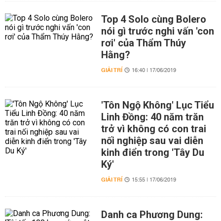
Top 4 Solo cùng Bolero
nói gì trước nghi vấn 'con
rơi' của Thẩm Thúy
Hằng?
GIẢI TRÍ
16:40 | 17/06/2019
'Tôn Ngộ Không' Lục Tiểu
Linh Đồng: 40 năm trăn
trở vì không có con trai
nối nghiệp sau vai diễn
kinh điển trong 'Tây Du
Ký'
GIẢI TRÍ
15:55 | 17/06/2019
Danh ca Phương Dung: