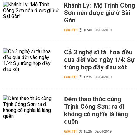
Khánh Ly: 'Mộ Trịnh Công
Sơn nên được giữ ở Sài
Gòn'
GIẢI TRÍ
10:40 | 07/05/2019
Cả 3 nghệ sĩ tài hoa đều
qua đời vào ngày 1/4: Sự
trùng hợp đầy đau xót
GIẢI TRÍ
17:35 | 02/04/2019
Đêm thao thức cùng
Trịnh Công Sơn: ra đi
không có nghĩa là lãng
quên
GIẢI TRÍ
15:25 | 02/04/2019