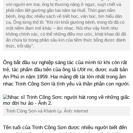
với người em trai, ông bị thương nặng ở ngực, suýt chết và
phải nằm liệt giường gần hai năm tại Huế. Thời gian nằm
bệnh, ông đọc nhiều sách về triết học, văn học, tìm hiểu dân
ca. Ông từng thổ lộ: "Khi rời khỏi giường bệnh, trong tôi đã có
một niềm đam mê khác – âm nhạc. Nói như vậy hình như
không chính xác, có thể những điều mơ ước, khát khao đó đã
ẩn chứa từ trong phần sâu kín của tiềm thức bỗng được đánh
thức, trỗi dậy".
Ông bắt đầu sự nghiệp sáng tác của mình từ khi còn rất
trẻ, tác phẩm đầu tiên của ông là
Ướt mi
, được xuất bản
An Phú in năm 1959. Hai mảng đề tài lớn nhất trong âm
nhạc Trịnh Công Sơn là tình yêu và thân phận con người.
Trịnh Công Sơn và Khánh Ly. Ảnh: internet
Tên tuổi của Trịnh Công Sơn được nhiều người biết đến