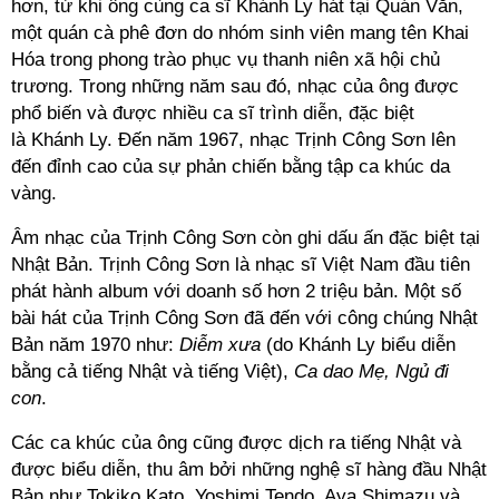
hơn, từ khi ông cùng ca sĩ Khánh Ly hát tại Quán Văn,
một quán cà phê đơn do nhóm sinh viên mang tên Khai
Hóa trong phong trào phục vụ thanh niên xã hội chủ
trương. Trong những năm sau đó, nhạc của ông được
phổ biến và được nhiều ca sĩ trình diễn, đặc biệt
là Khánh Ly. Đến năm 1967, nhạc Trịnh Công Sơn lên
đến đỉnh cao của sự phản chiến bằng tập ca khúc da
vàng.
Âm nhạc của Trịnh Công Sơn còn ghi dấu ấn đặc biệt tại
Nhật Bản. Trịnh Công Sơn là nhạc sĩ Việt Nam đầu tiên
phát hành album với doanh số hơn 2 triệu bản. Một số
bài hát của Trịnh Công Sơn đã đến với công chúng Nhật
Bản năm 1970 như:
Diễm xưa
(do Khánh Ly biểu diễn
bằng cả tiếng Nhật và tiếng Việt),
Ca dao Mẹ, Ngủ đi
con
.
Các ca khúc của ông cũng được dịch ra tiếng Nhật và
được biểu diễn, thu âm bởi những nghệ sĩ hàng đầu Nhật
Bản như Tokiko Kato, Yoshimi Tendo, Aya Shimazu và