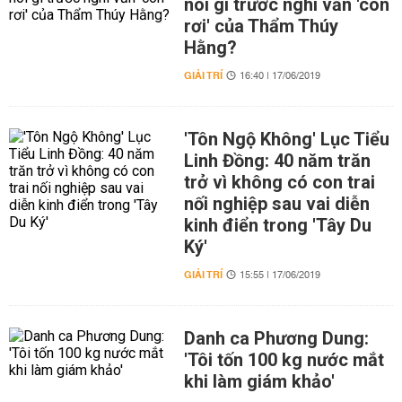
nói gì trước nghi vấn 'con
rơi' của Thẩm Thúy
Hằng?
GIẢI TRÍ
16:40 | 17/06/2019
'Tôn Ngộ Không' Lục Tiểu
Linh Đồng: 40 năm trăn
trở vì không có con trai
nối nghiệp sau vai diễn
kinh điển trong 'Tây Du
Ký'
GIẢI TRÍ
15:55 | 17/06/2019
Danh ca Phương Dung:
'Tôi tốn 100 kg nước mắt
khi làm giám khảo'