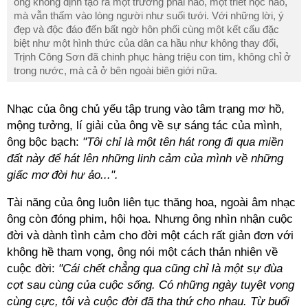
ông không định tạo ra một trường phái nào, một triết học nào,
mà vẫn thấm vào lòng người như suối tưới. Với những lời, ý
đẹp và độc đáo đến bất ngờ hôn phối cùng một kết cấu đặc
biệt như một hình thức của dân ca hầu như không thay đổi,
Trịnh Công Sơn đã chinh phục hàng triệu con tim, không chỉ ở
trong nước, mà cả ở bên ngoài biên giới nữa.
Nhạc của ông chủ yếu tập trung vào tâm trạng mơ hồ,
mộng tưởng, lí giải của ông về sự sáng tác của mình,
ông bộc bạch:
"Tôi chỉ là một tên hát rong đi qua miền
đất này để hát lên những linh cảm của mình về những
giấc mơ đời hư ảo...".
Tài năng của ông luôn liên tục thăng hoa, ngoài âm nhạc
ông còn đóng phim, hội họa. Nhưng ông nhìn nhận cuộc
đời và dành tình cảm cho đời một cách rất giản đơn với
không hề tham vọng, ông nói một cách thản nhiên về
cuộc đời:
"Cái chết chẳng qua cũng chỉ là một sự đùa
cợt sau cùng của cuộc sống. Có những ngày tuyệt vọng
cùng cực, tôi và cuộc đời đã tha thứ cho nhau. Từ buổi