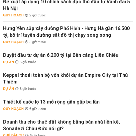
Đề xuất áp dụng 10 chính sách đặc thù đầu tư Vành đai 5
Hà Nội
QUY HOẠCH
2 giờ trước
Hưng Yên sắp xây đường Phố Hiến - Hưng Hà gần 16.500
tỷ, bố trí tuyến đường sắt đô thị chạy song song
QUY HOẠCH
2 giờ trước
Duyệt đầu tư dự án 6.200 tỷ tại Bến cảng Liên Chiểu
DỰ ÁN
5 giờ trước
Keppel thoái toàn bộ vốn khỏi dự án Empire City tại Thủ
Thiêm
DỰ ÁN
6 giờ trước
Thiết kế quốc lộ 13 mở rộng gần gấp ba lần
QUY HOẠCH
6 giờ trước
Doanh thu cho thuê đất không bằng bán nhà liền kề,
Sonadezi Châu Đức nói gì?
CHỦ ĐẦU TƯ
6 giờ trước