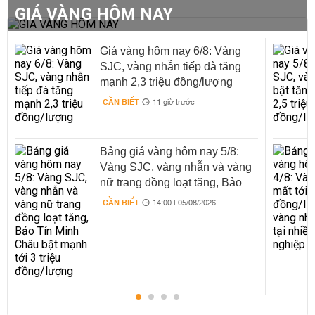
GIÁ VÀNG HÔM NAY
Giá vàng hôm nay 6/8: Vàng
SJC, vàng nhẫn tiếp đà tăng
mạnh 2,3 triệu đồng/lượng
CẦN BIẾT
11 giờ trước
Bảng giá vàng hôm nay 5/8:
Vàng SJC, vàng nhẫn và vàng
nữ trang đồng loạt tăng, Bảo
Tín Minh Châu bật mạnh tới 3
CẦN BIẾT
14:00 | 05/08/2026
triệu đồng/lượng