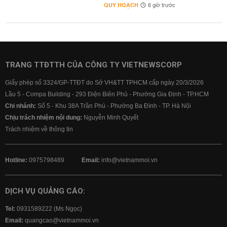
QUY HOẠCH
6 giờ trước
TRANG TTĐTTH CỦA CÔNG TY VIETNEWSCORP
Giấy phép số 3324/GP-TTĐT do Sở VH&TT TPHCM cấp ngày 20/3/2026
Lầu 5 - Compa Building - 293 Điện Biên Phủ - Phường Gia Định - TP.HCM
Chi nhánh:
Số 5 - Khu 38A Trần Phú - Phường Ba Đình - TP. Hà Nội
Chịu trách nhiệm nội dung:
Nguyễn Minh Quyết
Trách nhiệm về thông tin
Hotline:
0975798489
Email:
info@vietnammoi.vn
DỊCH VỤ QUẢNG CÁO:
Tel:
0931589222 (Ms Ngọc)
Email:
quangcao@vietnammoi.vn