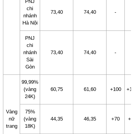
PNJ
chi
73,40
74,40
-
-
nhánh
Hà Nội
PNJ
chi
nhánh
73,40
74,40
-
-
Sài
Gòn
99,99%
(vàng
60,75
61,60
+100
+1
24K)
Vàng
75%
nữ
(vàng
44,35
46,35
+70
+7
trang
18K)