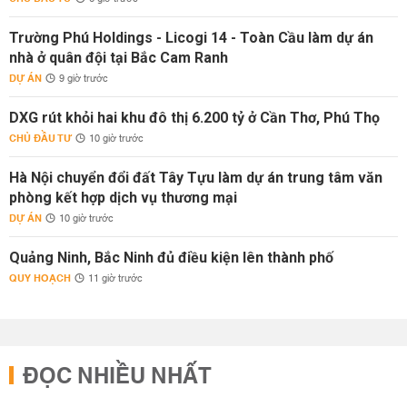
Trường Phú Holdings - Licogi 14 - Toàn Cầu làm dự án
nhà ở quân đội tại Bắc Cam Ranh
DỰ ÁN
9 giờ trước
DXG rút khỏi hai khu đô thị 6.200 tỷ ở Cần Thơ, Phú Thọ
CHỦ ĐẦU TƯ
10 giờ trước
Hà Nội chuyển đổi đất Tây Tựu làm dự án trung tâm văn
phòng kết hợp dịch vụ thương mại
DỰ ÁN
10 giờ trước
Quảng Ninh, Bắc Ninh đủ điều kiện lên thành phố
QUY HOẠCH
11 giờ trước
ĐỌC NHIỀU NHẤT