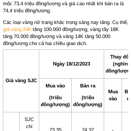
mốc 73,4 triệu đồng/lượng và giá cao nhất khi bán ra là
74,4 triệu đồng/lượng.
Các loại vàng nữ trang khác trong sáng nay tăng. Cụ thể,
giá vàng 24K
tăng 100.000 đồng/lượng, vàng tây 18K
tăng 70.000 đồng/lượng và vàng 14K tăng 50.000
đồng/lượng cho cả hai chiều giao dịch.
Thay đổi
Ngày 18/12/2023
(nghìn
đồng/lượn
Giá vàng SJC
Mua vào
Bán ra
Mua
Bá
(triệu
(triệu
vào
r
đồng/lượng)
đồng/lượng)
SJC
chi
73,35
74,37
-
-