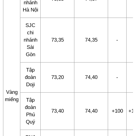
nhánh
Hà Nội
SJC
chi
nhánh
73,35
74,35
-
-
Sài
Gòn
Tập
đoàn
73,20
74,40
-
-
Doji
Vàng
miếng
Tập
đoàn
73,40
74,40
+100
+1
Phú
Quý