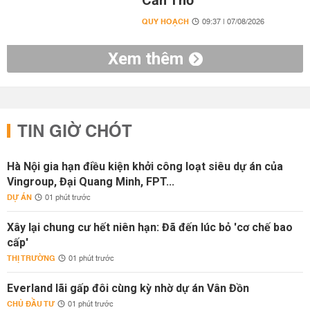
Cần Thơ
QUY HOẠCH
09:37 | 07/08/2026
Xem thêm
TIN GIỜ CHÓT
Hà Nội gia hạn điều kiện khởi công loạt siêu dự án của
Vingroup, Đại Quang Minh, FPT...
DỰ ÁN
01 phút trước
Xây lại chung cư hết niên hạn: Đã đến lúc bỏ 'cơ chế bao
cấp'
THỊ TRƯỜNG
01 phút trước
Everland lãi gấp đôi cùng kỳ nhờ dự án Vân Đồn
CHỦ ĐẦU TƯ
01 phút trước