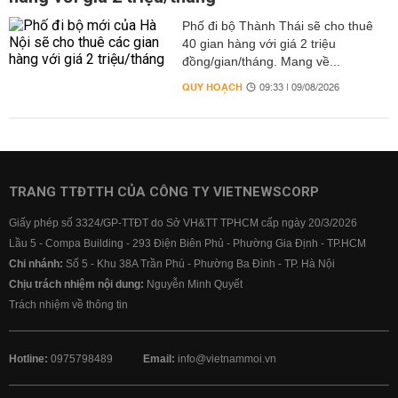
Phố đi bộ Thành Thái sẽ cho thuê
40 gian hàng với giá 2 triệu
đồng/gian/tháng. Mang về...
QUY HOẠCH
09:33 | 09/08/2026
TRANG TTĐTTH CỦA CÔNG TY VIETNEWSCORP
Giấy phép số 3324/GP-TTĐT do Sở VH&TT TPHCM cấp ngày 20/3/2026
Lầu 5 - Compa Building - 293 Điện Biên Phủ - Phường Gia Định - TP.HCM
Chi nhánh:
Số 5 - Khu 38A Trần Phú - Phường Ba Đình - TP. Hà Nội
Chịu trách nhiệm nội dung:
Nguyễn Minh Quyết
Trách nhiệm về thông tin
Hotline:
0975798489
Email:
info@vietnammoi.vn