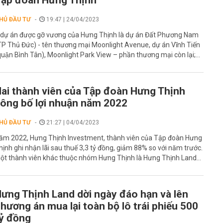
ập đoàn Hưng Thịnh
HỦ ĐẦU TƯ
19:47 | 24/04/2023
 dự án được gỡ vương của Hưng Thịnh là dự án Đất Phương Nam
TP Thủ Đức) - tên thương mại Moonlight Avenue, dự án Vĩnh Tiến
quận Bình Tân), Moonlight Park View – phần thương mại còn lại;...
ai thành viên của Tập đoàn Hưng Thịnh
ông bố lợi nhuận năm 2022
HỦ ĐẦU TƯ
21:27 | 04/04/2023
ăm 2022, Hưng Thịnh Investment, thành viên của Tập đoàn Hưng
hịnh ghi nhận lãi sau thuế 3,3 tỷ đồng, giảm 88% so với năm trước.
ột thành viên khác thuộc nhóm Hưng Thịnh là Hưng Thịnh Land...
ưng Thịnh Land dời ngày đáo hạn và lên
hương án mua lại toàn bộ lô trái phiếu 500
ỷ đồng