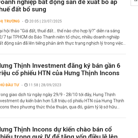
oanh nghiệp bất động sản đề xuất bỏ áp
huế đất bổ sung
HỊ TRƯỜNG
20:05 | 23/07/2025
ại hội thảo "Giá đất, thuế đất… thế nào cho hợp lý?" diễn ra sáng
2/7 tại TPHCM do Báo Thanh niên tổ chức, nhiều doanh nghiệp
ất động sản đã lên tiếng phản ánh thực trạng nghịch lý trong việc...
ưng Thịnh Investment đăng ký bán gần 6
riệu cổ phiếu HTN của Hưng Thịnh Incons
HỦ ĐẦU TƯ
11:58 | 28/09/2023
rong giao dịch từ ngày ngày 29/9 - 28/10 tới đây, Hưng Thịnh
nvestment dự kiến bán hơn 5,8 triệu cổ phiếu HTN của Hưng Thịnh
ncons theo phương thức thỏa thuận, qua đó, giảm tỷ lệ sở hữu...
ưng Thịnh Incons dự kiến chào bán cổ
hiếu trong quý IV để tăng vốn điều lệ lên