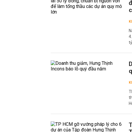
đ
c
K
N
4
t
D
K
T
t
H
T