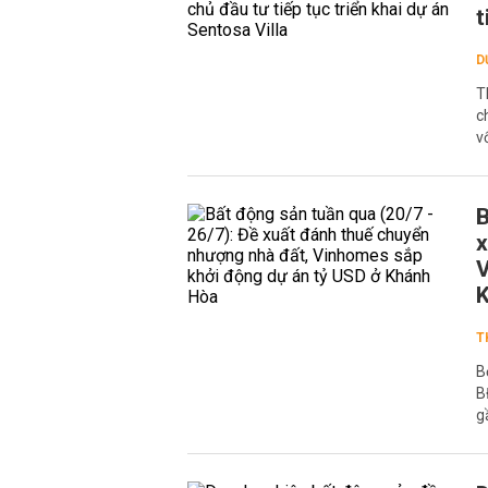
t
D
T
c
v
B
x
V
T
B
B
g