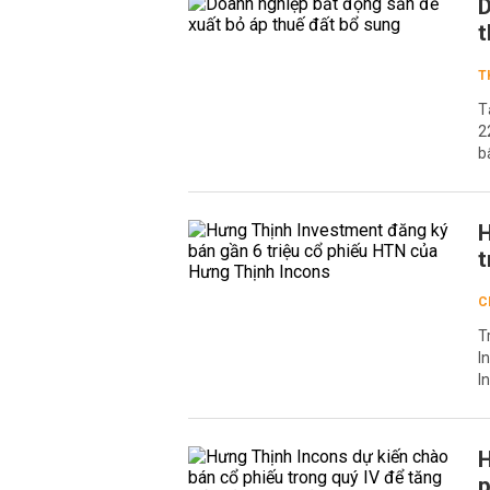
D
t
T
T
2
b
H
t
C
T
I
I
H
p