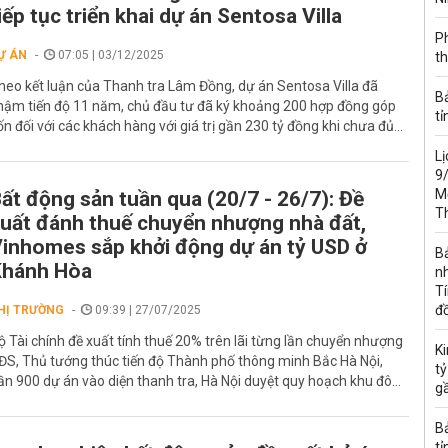
iếp tục triển khai dự án Sentosa Villa
Ph
Ự ÁN
07:05 | 03/12/2025
th
heo kết luận của Thanh tra Lâm Đồng, dự án Sentosa Villa đã
B
hậm tiến độ 11 năm, chủ đầu tư đã ký khoảng 200 hợp đồng góp
tỉ
ốn đối với các khách hàng với giá trị gần 230 tỷ đồng khi chưa đủ...
Lị
9/
Mỏ
ất động sản tuần qua (20/7 - 26/7): Đề
T
uất đánh thuế chuyển nhượng nhà đất,
inhomes sắp khởi động dự án tỷ USD ở
B
Khánh Hòa
nh
Tí
đ
HỊ TRƯỜNG
09:39 | 27/07/2025
ộ Tài chính đề xuất tính thuế 20% trên lãi từng lần chuyển nhượng
K
ĐS, Thủ tướng thúc tiến độ Thành phố thông minh Bắc Hà Nội,
tỷ
ần 900 dự án vào diện thanh tra, Hà Nội duyệt quy hoạch khu đô...
g
B
tỉ