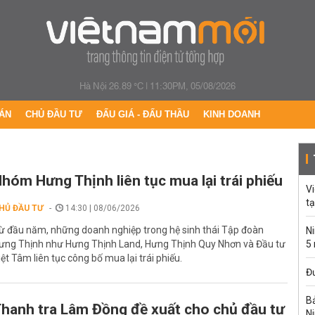
Hà Nội 26.89 °C
|
11:30PM, 05/08/2026
ÁN
CHỦ ĐẦU TƯ
ĐẤU GIÁ - ĐẤU THẦU
KINH DOANH
hóm Hưng Thịnh liên tục mua lại trái phiếu
Vi
t
HỦ ĐẦU TƯ
14:30 | 08/06/2026
ừ đầu năm, những doanh nghiệp trong hệ sinh thái Tập đoàn
Ni
ưng Thịnh như Hưng Thịnh Land, Hưng Thịnh Quy Nhơn và Đầu tư
5
iệt Tâm liên tục công bố mua lại trái phiếu.
Đư
Bả
hanh tra Lâm Đồng đề xuất cho chủ đầu tư
Ni