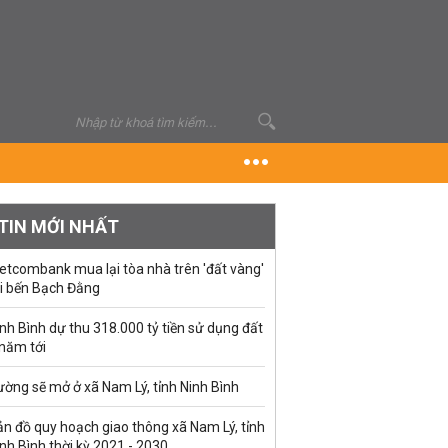
TIN MỚI NHẤT
etcombank mua lại tòa nhà trên 'đất vàng'
ại bến Bạch Đằng
nh Bình dự thu 318.000 tỷ tiền sử dụng đất
 năm tới
ờng sẽ mở ở xã Nam Lý, tỉnh Ninh Bình
n đồ quy hoạch giao thông xã Nam Lý, tỉnh
nh Bình thời kỳ 2021 - 2030