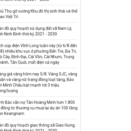
ú Thọ gỡ vướng Khu đô thị sinh thái và thể
ao Việt Trì
ản đồ quy hoạch sử dụng đất xã Nam Lý,
nh Ninh Bình thời kỳ 2021 - 2030
ch cúp điện Vĩnh Long tuần này (từ 6/8 đến
8) nhiều khu vực ở phường Bến Tre, Ba Tri,
 Cày, Bình Đại, Cái Vồn, Cái Nhum, Trung
hành, Tân Quới, mất điện cả ngày
ảng giá vàng hôm nay 5/8: Vàng SJC, vàng
ẫn và vàng nữ trang đồng loạt tăng, Bảo
n Minh Châu bật mạnh tới 3 triệu
ồng/lượng
inh Bắc vẫn nợ Tân Hoàng Minh hơn 1.800
 đồng từ thương vụ mua lại dự án 100 tầng
ần Keangnam
ản đồ quy hoạch giao thông xã Giao Hưng,
nh Ninh Bình thời kỳ 2021 - 2030