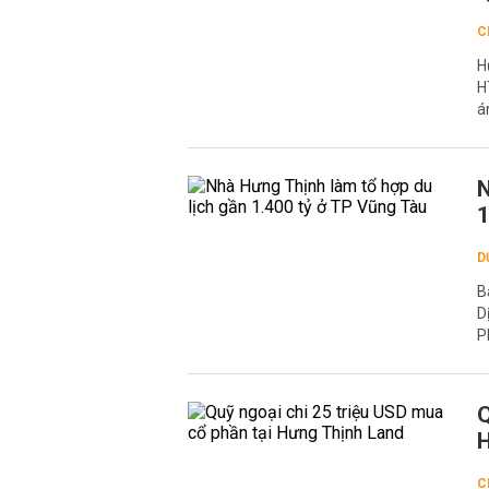
C
H
H
á
N
1
D
B
D
P
Q
H
C