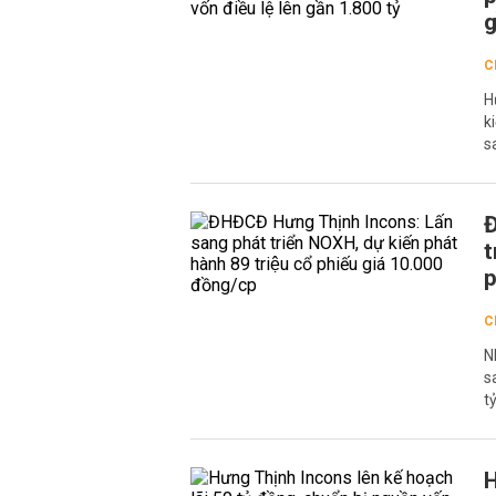
g
C
H
k
s
Đ
t
p
C
Nh
sa
tỷ
H