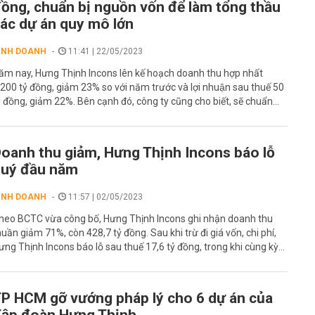
ồng, chuẩn bị nguồn vốn để làm tổng thầu
ác dự án quy mô lớn
INH DOANH
11:41 | 22/05/2023
ăm nay, Hưng Thịnh Incons lên kế hoạch doanh thu hợp nhất
.200 tỷ đồng, giảm 23% so với năm trước và lợi nhuận sau thuế 50
ỷ đồng, giảm 22%. Bên cạnh đó, công ty cũng cho biết, sẽ chuẩn...
oanh thu giảm, Hưng Thịnh Incons báo lỗ
quý đầu năm
INH DOANH
11:57 | 02/05/2023
heo BCTC vừa công bố, Hưng Thịnh Incons ghi nhận doanh thu
huần giảm 71%, còn 428,7 tỷ đồng. Sau khi trừ đi giá vốn, chi phí,
ưng Thịnh Incons báo lỗ sau thuế 17,6 tỷ đồng, trong khi cùng kỳ...
P HCM gỡ vướng pháp lý cho 6 dự án của