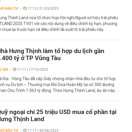
HỦ ĐẦU TƯ
17:13 | 21/03/2023
ưng Thịnh Land vừa tổ chức họp Hội nghị Người sở hữu trái phiếu
TLAND.2020.TV01 với các nội dung về điều chỉnh kỳ hạn, phương
n mua lại trước hạn và điều chỉnh lãi suất lô trái phiếu này.
hà Hưng Thịnh làm tổ hợp du lịch gần
.400 tỷ ở TP Vũng Tàu
Ự ÁN
11:11 | 17/10/2022
à Rịa - Vũng Tàu đã cấp Giấy chứng nhận nhà đầu tư cho tổ hợp
ịch vụ Du lịch – Thương mại Đồi Dừa Hoàn Mỹ tại số 300 đường
han Chu Trinh 1.363 tỷ đồng. Theo Hưng Thịnh Land, dự án này...
uỹ ngoại chi 25 triệu USD mua cổ phần tại
ưng Thịnh Land
HỦ ĐẦU TƯ
17:17 | 30/06/2022