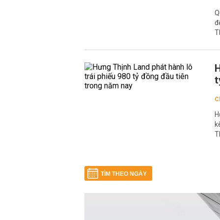
Q
đ
T
H
t
C
H
k
T
TÌM THEO NGÀY