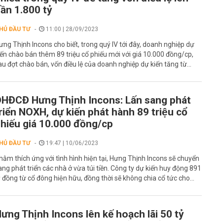
ần 1.800 tỷ
HỦ ĐẦU TƯ
11:00 | 28/09/2023
ưng Thịnh Incons cho biết, trong quý IV tới đây, doanh nghiệp dự
iến chào bán thêm 89 triệu cổ phiếu mới với giá 10.000 đồng/cp,
au đợt chào bán, vốn điều lệ của doanh nghiệp dự kiến tăng từ...
HĐCĐ Hưng Thịnh Incons: Lấn sang phát
riển NOXH, dự kiến phát hành 89 triệu cổ
hiếu giá 10.000 đồng/cp
HỦ ĐẦU TƯ
19:47 | 10/06/2023
ằm thích ứng với tình hình hiện tại, Hưng Thịnh Incons sẽ chuyển
ng phát triển các nhà ở vừa túi tiền. Công ty dự kiến huy động 891
 đồng từ cổ đông hiện hữu, đồng thời sẽ không chia cổ tức cho...
ưng Thịnh Incons lên kế hoạch lãi 50 tỷ