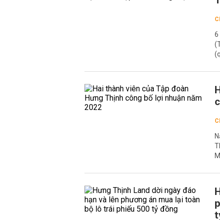
T
C
6
(
(
H
c
C
N
T
M
H
p
t