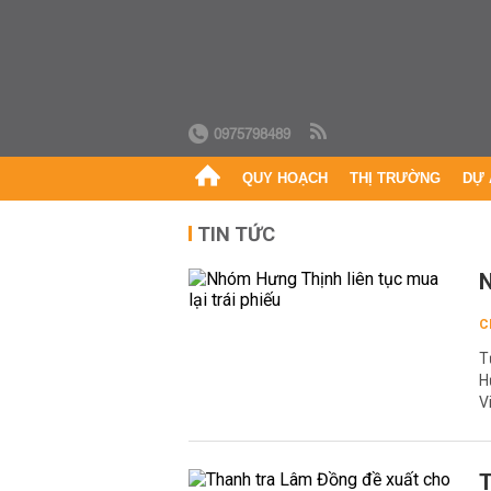
0975798489
QUY HOẠCH
THỊ TRƯỜNG
DỰ 
TIN TỨC
N
C
T
H
V
T