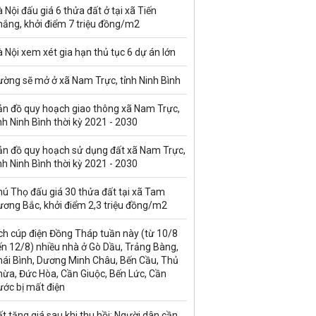
 Nội đấu giá 6 thửa đất ở tại xã Tiến
hắng, khởi điểm 7 triệu đồng/m2
 Nội xem xét gia hạn thủ tục 6 dự án lớn
ường sẽ mở ở xã Nam Trực, tỉnh Ninh Bình
ản đồ quy hoạch giao thông xã Nam Trực,
nh Ninh Bình thời kỳ 2021 - 2030
ản đồ quy hoạch sử dụng đất xã Nam Trực,
nh Ninh Bình thời kỳ 2021 - 2030
ú Thọ đấu giá 30 thửa đất tại xã Tam
ương Bắc, khởi điểm 2,3 triệu đồng/m2
ch cúp điện Đồng Tháp tuần này (từ 10/8
n 12/8) nhiều nhà ở Gò Dầu, Trảng Bàng,
hái Bình, Dương Minh Châu, Bến Cầu, Thủ
hừa, Đức Hòa, Cần Giuộc, Bến Lức, Cần
ước bị mất điện
t tăng giá sau khi thu hồi: Người dân cần