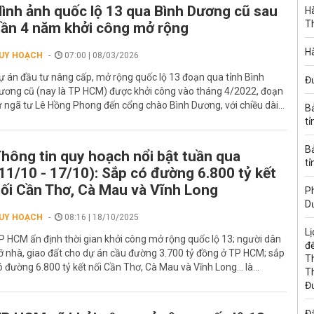
ình ảnh quốc lộ 13 qua Bình Dương cũ sau
Hà
T
ần 4 năm khởi công mở rộng
Hà
UY HOẠCH
07:00 | 08/03/2026
ự án đầu tư nâng cấp, mở rộng quốc lộ 13 đoạn qua tỉnh Bình
Đ
ương cũ (nay là TP HCM) được khởi công vào tháng 4/2022, đoạn
ừ ngã tư Lê Hồng Phong đến cổng chào Bình Dương, với chiều dài...
B
tỉ
B
hông tin quy hoạch nổi bật tuần qua
tỉ
11/10 - 17/10): Sắp có đường 6.800 tỷ kết
ối Cần Thơ, Cà Mau và Vĩnh Long
Ph
D
UY HOẠCH
08:16 | 18/10/2025
Lị
P HCM ấn định thời gian khởi công mở rộng quốc lộ 13; người dân
đế
ỡ nhà, giao đất cho dự án cầu đường 3.700 tỷ đồng ở TP HCM; sắp
T
ó đường 6.800 tỷ kết nối Cần Thơ, Cà Mau và Vĩnh Long... là...
T
Đ
Đấ