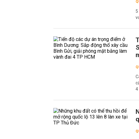
Q
5
v
T
S
m
Q
C
c
4
N
q
Q