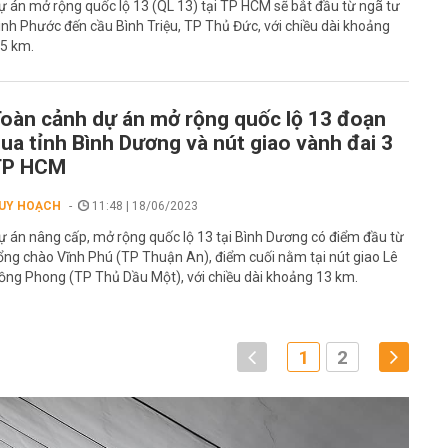
ự án mở rộng quốc lộ 13 (QL 13) tại TP HCM sẽ bắt đầu từ ngã tư
ình Phước đến cầu Bình Triệu, TP Thủ Đức, với chiều dài khoảng
,5 km.
oàn cảnh dự án mở rộng quốc lộ 13 đoạn
ua tỉnh Bình Dương và nút giao vành đai 3
TP HCM
UY HOẠCH
11:48 | 18/06/2023
ự án nâng cấp, mở rộng quốc lộ 13 tại Bình Dương có điểm đầu từ
ổng chào Vĩnh Phú (TP Thuận An), điểm cuối nằm tại nút giao Lê
ồng Phong (TP Thủ Dầu Một), với chiều dài khoảng 13 km.
1
2