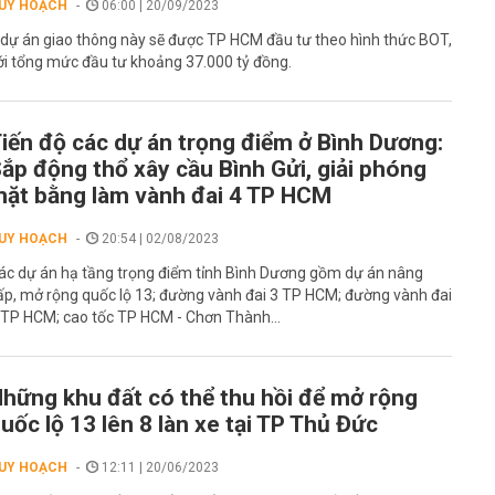
UY HOẠCH
06:00 | 20/09/2023
 dự án giao thông này sẽ được TP HCM đầu tư theo hình thức BOT,
ới tổng mức đầu tư khoảng 37.000 tỷ đồng.
iến độ các dự án trọng điểm ở Bình Dương:
ắp động thổ xây cầu Bình Gửi, giải phóng
ặt bằng làm vành đai 4 TP HCM
UY HOẠCH
20:54 | 02/08/2023
ác dự án hạ tầng trọng điểm tỉnh Bình Dương gồm dự án nâng
ấp, mở rộng quốc lộ 13; đường vành đai 3 TP HCM; đường vành đai
 TP HCM; cao tốc TP HCM - Chơn Thành...
hững khu đất có thể thu hồi để mở rộng
uốc lộ 13 lên 8 làn xe tại TP Thủ Đức
UY HOẠCH
12:11 | 20/06/2023