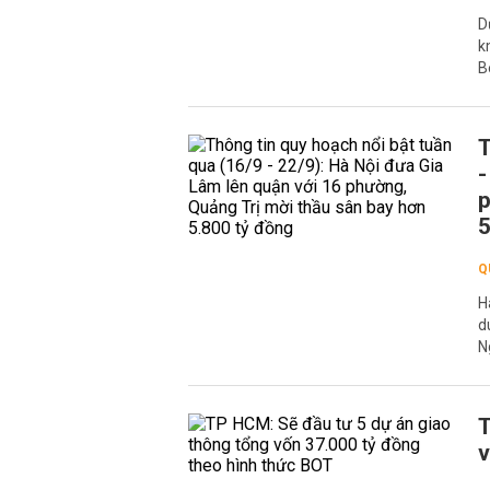
D
k
B
T
-
p
5
Q
H
d
N
T
v