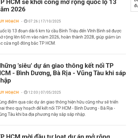
P HCM sẽ khởi công mở rộng quốc lộ 13
đư
năm 2026
UY HOẠCH
07:26 | 17/10/2025
uốc lộ 13 đoạn dài 6 km từ cầu Bình Triệu đến Vĩnh Bình sẽ được
ở rộng lên 60 m vào năm 2026, hoàn thành 2028, giúp giảm ùn
ắc cửa ngõ đông bắc TP HCM.
hững 'siêu' dự án giao thông kết nối TP
CM - Bình Dương, Bà Rịa - Vũng Tàu khi sáp
nhập
UY HOẠCH
12:03 | 07/05/2025
ùng điểm qua các dự án giao thông hiện hữu cũng như sẽ triển
hai theo quy hoạch để kết nối TP HCM - Bình Dương - Bà Rịa -
ũng Tàu khi ba địa phương này sắp sáp nhập.
P HCM mời đầu tư loạt dự án mở rộng