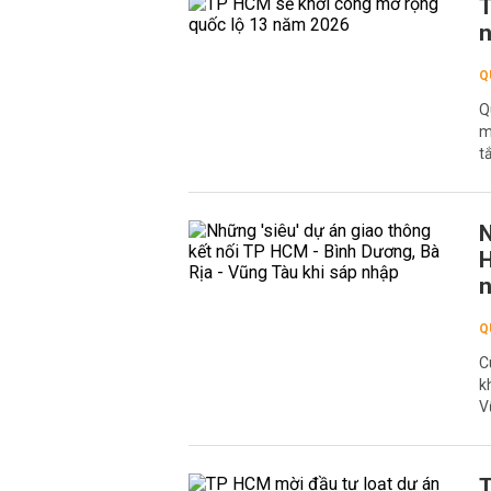
T
Q
Q
m
t
N
H
Q
C
k
V
T