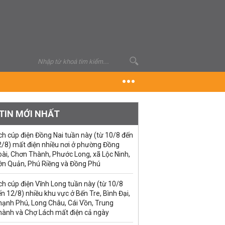
TIN MỚI NHẤT
ch cúp điện Đồng Nai tuần này (từ 10/8 đến
2/8) mất điện nhiều nơi ở phường Đồng
ài, Chơn Thành, Phước Long, xã Lộc Ninh,
ớn Quản, Phú Riềng và Đồng Phú
ch cúp điện Vĩnh Long tuần này (từ 10/8
n 12/8) nhiều khu vực ở Bến Tre, Bình Đại,
hạnh Phú, Long Châu, Cái Vồn, Trung
hành và Chợ Lách mất điện cả ngày