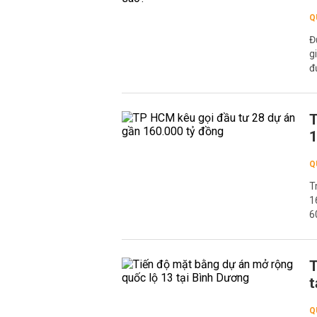
Q
Đ
g
đ
T
1
Q
T
1
6
T
t
Q