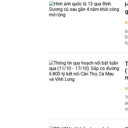
H
g
Q
D
D
t
T
(
n
Q
T
d
c