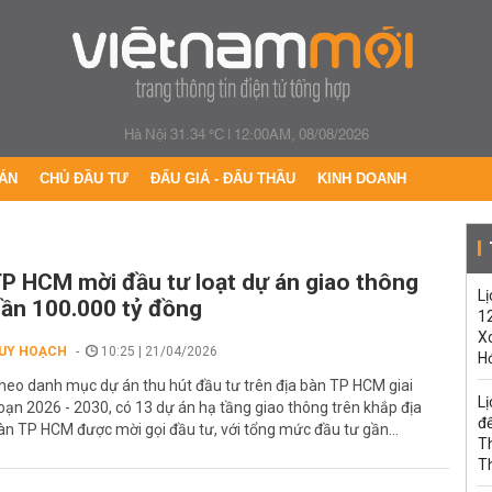
Hà Nội 31.34 °C
|
12:00AM, 08/08/2026
ÁN
CHỦ ĐẦU TƯ
ĐẤU GIÁ - ĐẤU THẦU
KINH DOANH
P HCM mời đầu tư loạt dự án giao thông
Lị
ần 100.000 tỷ đồng
1
Xo
UY HOẠCH
10:25 | 21/04/2026
H
heo danh mục dự án thu hút đầu tư trên địa bàn TP HCM giai
Lị
oạn 2026 - 2030, có 13 dự án hạ tầng giao thông trên khắp địa
đế
àn TP HCM được mời gọi đầu tư, với tổng mức đầu tư gần...
T
T