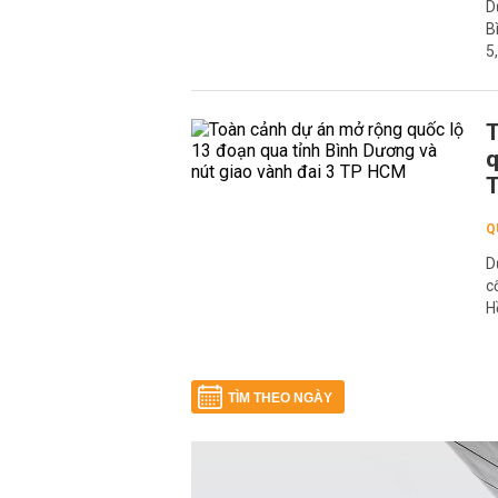
D
B
5
T
q
Q
D
c
H
TÌM THEO NGÀY