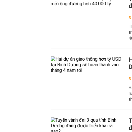
đ
Q
T
t
4
H
D
Q
H
n
t
T
đ