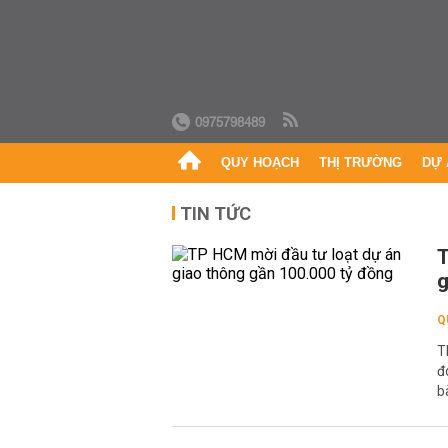
0975798489
QUY HOẠCH
THỊ TRƯỜNG
DỰ 
TIN TỨC
T
g
Q
T
đ
b