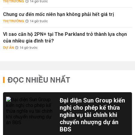
THỊ TRƯỜNG
14 giờ trước
Chung cư đến mốc niên hạn không phải hết giá trị
THỊ TRƯỜNG
14 giờ trước
Vì sao căn hộ 2PN+ tại The Parkland trở thành lựa chọn
của nhiều gia đình trẻ?
DỰ ÁN
14 giờ trước
ĐỌC NHIỀU NHẤT
Đại diện Sun Group kiến
nghị cho phép kế thừa
nghĩa vụ tài chính khi
chuyển nhượng dự án
BĐS