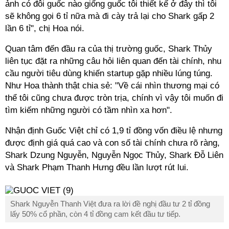
ảnh có đôi guốc nào giống guốc tôi thiết kế ở đây thì tôi
sẽ không gọi 6
tỉ
nữa mà đi cày trả lại cho Shark gấp 2
lần 6
tỉ
", chị Hoa nói.
Quan tâm đến đầu ra của thị trường guốc, Shark Thủy
liên tục đặt ra những câu hỏi liên quan đến tài chính, nhu
cầu người tiêu dùng khiến startup gặp nhiều lúng túng.
Như Hoa thành thật chia sẻ: "Về cái nhìn thương mại có
thể tôi cũng chưa được tròn trịa, chính vì vậy tôi muốn đi
tìm kiếm những người có tầm nhìn xa hơn".
Nhận định Guốc Việt chỉ có 1,9
tỉ
đồng vốn điều lệ nhưng
được định giá quá cao và con số tài chính chưa rõ ràng,
Shark Dzung Nguyễn, Nguyễn Ngọc Thủy, Shark Đỗ Liên
và Shark Phạm Thanh Hưng đều lần lượt rút lui.
Shark Nguyễn Thanh Việt đưa ra lời đề nghị đầu tư 2 tỉ đồng
lấy 50% cổ phần, còn 4 tỉ đồng cam kết đầu tư tiếp.