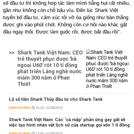
sẽ đầu tư thì không hợp tác làm mình hẫng hụt rất nhiều,
gần như không còn chỗ bấu víu. Đến lúc Shark Việt
tuyên bố đầu tư, cảm xúc tôi vỡ òa giống như bàn thắng
được ghi vào phút chót. Không còn cơ hội nào khác gật
đầu ngay thôi. Được làm guốc rồi, được bắt đầu rồi".
>>
Shark Tank Việt Nam: CEO
trẻ thuyết phục được 'bà
ngoại U60' rót 10 tỉ đồng
phát triển Làng nghề nước
mắm 300 năm ở Phan
Thiết
Lộ số tiền Shark Thủy đầu tư cho Shark Tank
KINH DOANH
15:18 | 01/08/2019
Shark Tank Việt Nam: Các ‘cá mập’ phản ứng gay gắt về
việc tạo hình nhân vật lịch sử của startup gọi vốn 1 tỉ đồng
KINH DOANH
13:56 | 01/08/2019