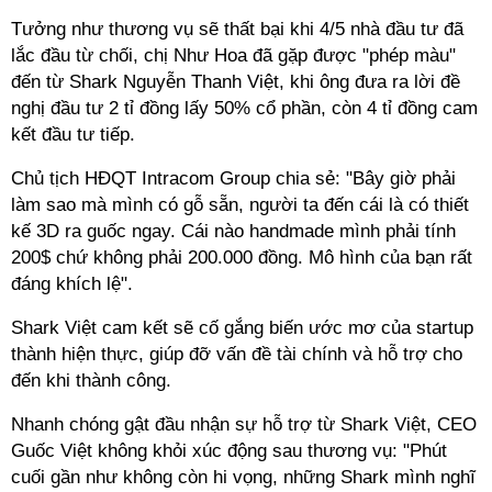
Tưởng như thương vụ sẽ thất bại khi 4/5 nhà đầu tư đã
lắc đầu từ chối, chị Như Hoa đã gặp được "phép màu"
đến từ Shark Nguyễn Thanh Việt, khi ông đưa ra lời đề
nghị đầu tư 2
tỉ
đồng lấy 50% cổ phần, còn 4
tỉ
đồng cam
kết đầu tư tiếp.
Chủ tịch HĐQT Intracom Group chia sẻ: "Bây giờ phải
làm sao mà mình có gỗ sẵn, người ta đến cái là có thiết
kế 3D ra guốc ngay. Cái nào handmade mình phải tính
200$ chứ không phải 200.000 đồng. Mô hình của bạn rất
đáng khích lệ".
Shark Việt cam kết sẽ cố gắng biến ước mơ của startup
thành hiện thực, giúp đỡ vấn đề tài chính và hỗ trợ cho
đến khi thành công.
Nhanh chóng gật đầu nhận sự hỗ trợ từ Shark Việt, CEO
Guốc Việt không khỏi xúc động sau thương vụ: "Phút
cuối gần như không còn hi vọng, những Shark mình nghĩ