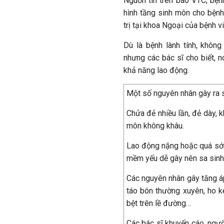
Nguồn tin trên báo VTC, bện
hình tầng sinh môn cho bệnh
trị tại khoa Ngoại của bệnh vi
Dù là bệnh lành tính, khôn
nhưng các bác sĩ cho biết, n
khả năng lao động.
Một số nguyên nhân gây ra s
Chửa đẻ nhiều lần, đẻ dày, 
môn không khâu.
Lao động nặng hoặc quá sớm
mềm yếu dễ gây nên sa sinh
Các nguyên nhân gây tăng á
táo bón thường xuyên, ho k
bệt trên lề đường…
Các bác sĩ khuyến cáo, ngườ