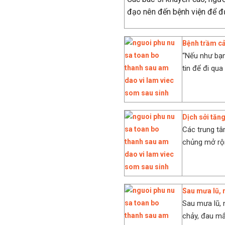
đạo nên đến bệnh viện để đư
Bệnh trầm cả
“Nếu như bạn
tin để đi qua 
Dịch sởi tăng
Các trung tâ
chủng mở rộn
Sau mưa lũ, 
Sau mưa lũ, 
chảy, đau mắ