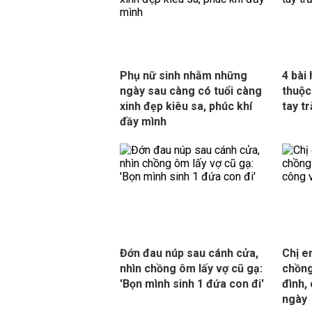
Phụ nữ sinh nhằm những
4 bài
ngày sau càng có tuổi càng
thuộc
xinh đẹp kiêu sa, phúc khí
tay t
đầy mình
Đớn đau núp sau cánh cửa,
Chị e
nhìn chồng ôm lấy vợ cũ gạ:
chồng
'Bọn mình sinh 1 đứa con đi'
đình,
ngày