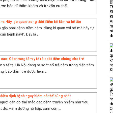
ợc bác sĩ thăm khám và tư vấn cụ thể.
m: Hãy lạc quan trong thời điểm tối tăm và bế tắc
 gặp phải bệnh trầm cảm, đừng bi quan với nó mà hãy tự
căn bệnh này!”. Đây là ...
 cao: Các trung tâm y tế rà soát tiêm chủng cho trẻ
m y tế tại Hà Nội đang rà soát số trẻ nằm trong diện tiêm
g, bảo đảm trẻ được tiêm ...
nhiều dịch bệnh nguy hiểm có thể bùng phát
người dân có thể mắc các bệnh truyền nhiễm như tiêu
t đỏ, viêm đường hô hấp, cảm cúm...