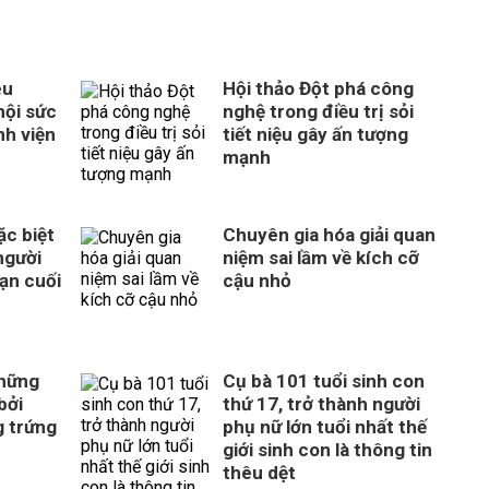
êu
Hội thảo Đột phá công
hội sức
nghệ trong điều trị sỏi
nh viện
tiết niệu gây ấn tượng
mạnh
c biệt
Chuyên gia hóa giải quan
người
niệm sai lầm về kích cỡ
ạn cuối
cậu nhỏ
những
Cụ bà 101 tuổi sinh con
bởi
thứ 17, trở thành người
g trứng
phụ nữ lớn tuổi nhất thế
giới sinh con là thông tin
thêu dệt