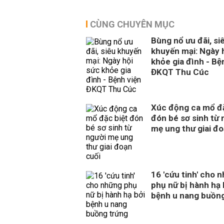
CÙNG CHUYÊN MỤC
Bùng nổ ưu đãi, si
khuyến mại: Ngày 
khỏe gia đình - Bệ
ĐKQT Thu Cúc
Xúc động ca mổ đặ
đón bé sơ sinh từ 
mẹ ung thư giai đo
16 'cứu tinh' cho 
phụ nữ bị hành hạ 
bệnh u nang buồn