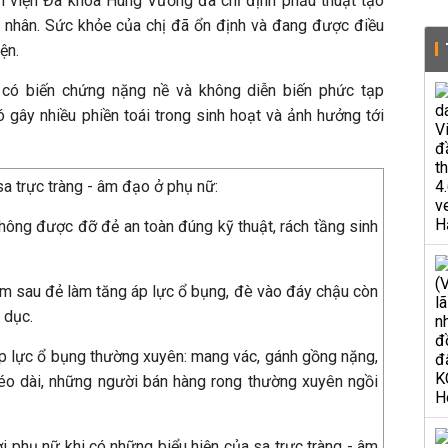
h viện Đa khoa Hùng Vương đã chỉ định phẫu thuật tạo
 nhân. Sức khỏe của chị đã ổn định và đang được điều
ện.
g có biến chứng nặng nề và không diễn biến phức tạp
ó gây nhiều phiền toái trong sinh hoạt và ảnh hưởng tới
a trực tràng - âm đạo ở phụ nữ:
không được đỡ đẻ an toàn đúng kỹ thuật, rách tầng sinh
 sau đẻ làm tăng áp lực ổ bụng, đè vào đáy chậu còn
 dục.
p lực ổ bụng thường xuyên: mang vác, gánh gồng nặng,
éo dài, những người bán hàng rong thường xuyên ngồi
i phụ nữ khi có những biểu hiện của sa trực tràng - âm