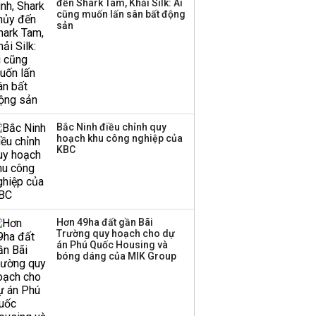
đến Shark Tam, Khải Silk: Ai
cũng muốn lấn sân bất động
Thị trường thường
sản
‘phất lên’ trong tháng 8,
nhóm ngành nào có
tiềm năng dẫn sóng?
Bắc Ninh điều chỉnh quy
hoạch khu công nghiệp của
KBC
Hơn 49ha đất gần Bãi
Trường quy hoạch cho dự
án Phú Quốc Housing và
bóng dáng của MIK Group