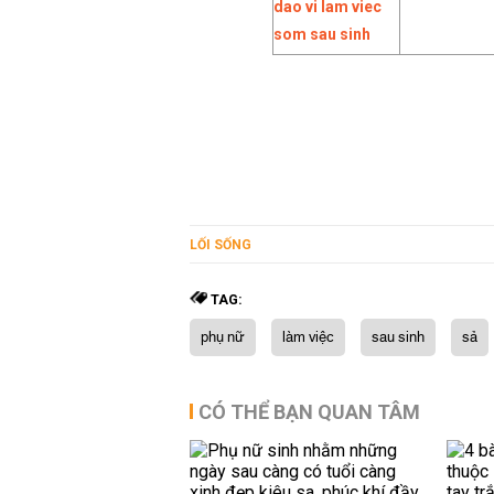
LỐI SỐNG
TAG:
phụ nữ
làm việc
sau sinh
sả
CÓ THỂ BẠN QUAN TÂM