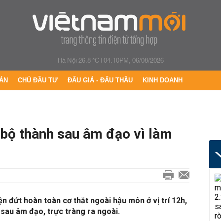
Hà Nội 26.8 °C
|
04:10PM, 06/08/2026
ÁN
CHỦ ĐẦU TƯ
ĐẤU GIÁ - ĐẤU THẦU
KINH DOANH
 bộ thành sau âm đạo vì làm
n đứt hoàn toàn cơ thắt ngoài hậu môn ở vị trí 12h,
 sau âm đạo, trực tràng ra ngoài.