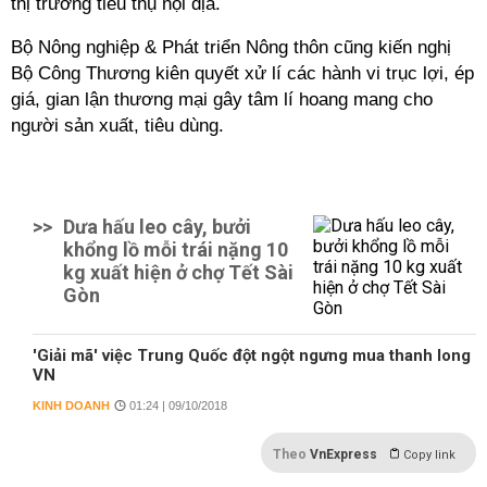
thị trường tiêu thụ nội địa.
Bộ Nông nghiệp & Phát triển Nông thôn cũng kiến nghị
Bộ Công Thương kiên quyết xử lí các hành vi trục lợi, ép
giá, gian lận thương mại gây tâm lí hoang mang cho
người sản xuất, tiêu dùng.
>>
Dưa hấu leo cây, bưởi
khổng lồ mỗi trái nặng 10
kg xuất hiện ở chợ Tết Sài
Gòn
'Giải mã' việc Trung Quốc đột ngột ngưng mua thanh long
VN
KINH DOANH
01:24 | 09/10/2018
Theo
VnExpress
Copy link