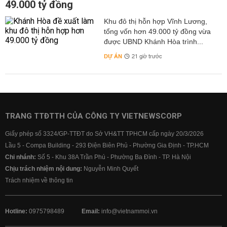
49.000 tỷ đồng
Khu đô thị hỗn hợp Vĩnh Lương,
tổng vốn hơn 49.000 tỷ đồng vừa
được UBND Khánh Hòa trình...
DỰ ÁN
21 giờ trước
TRANG TTĐTTH CỦA CÔNG TY VIETNEWSCORP
Giấy phép số 3324/GP-TTĐT do Sở VH&TT TPHCM cấp ngày 20/3/2026
Lầu 5 - Compa Building - 293 Điện Biên Phủ - Phường Gia Định - TP.HCM
Chi nhánh:
Số 5 - Khu 38A Trần Phú - Phường Ba Đình - TP. Hà Nội
Chịu trách nhiệm nội dung:
Nguyễn Minh Quyết
Trách nhiệm về thông tin
Hotline:
0975798489
Email:
info@vietnammoi.vn