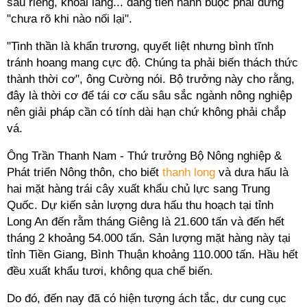
sầu riêng, khoai lang... đang tiến hành buộc phải dừng
"chưa rõ khi nào nối lại".
"Tinh thần là khẩn trương, quyết liệt nhưng bình tĩnh
tránh hoang mang cực độ. Chúng ta phải biến thách thức
thành thời cơ", ông Cường nói. Bộ trưởng này cho rằng,
đây là thời cơ để tái cơ cấu sâu sắc ngành nông nghiệp
nên giải pháp cần có tính dài hạn chứ không phải chắp
vá.
Ông Trần Thanh Nam - Thứ trưởng Bộ Nông nghiệp &
Phát triển Nông thôn, cho biết
thanh long
và dưa hấu là
hai mặt hàng trái cây xuất khẩu chủ lực sang Trung
Quốc. Dự kiến sản lượng dưa hấu thu hoạch tại tỉnh
Long An đến rằm tháng Giêng là 21.600 tấn và đến hết
tháng 2 khoảng 54.000 tấn. Sản lượng mặt hàng này tại
tỉnh Tiền Giang, Bình Thuận khoảng 110.000 tấn. Hầu hết
đều xuất khẩu tươi, không qua chế biến.
Do đó, đến nay đã có hiện tượng ách tắc, dư cung cục