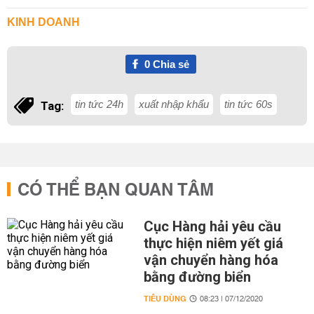
KINH DOANH
0
Chia sẻ
tin tức 24h
xuất nhập khẩu
tin tức 60s
Tag:
CÓ THỂ BẠN QUAN TÂM
Cục Hàng hải yêu cầu
thực hiện niêm yết giá
vận chuyển hàng hóa
bằng đường biển
TIÊU DÙNG
08:23 | 07/12/2020