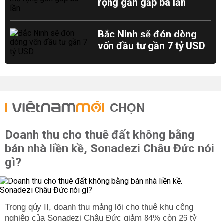
rộng gần gấp ba lần
Bắc Ninh sẽ đón dòng
vốn đầu tư gần 7 tỷ USD
CHỌN
Doanh thu cho thuê đất không bằng
bán nhà liền kề, Sonadezi Châu Đức nói
gì?
Trong qúy II, doanh thu mảng lõi cho thuê khu công
nghiệp của Sonadezi Châu Đức giảm 84% còn 26 tỷ