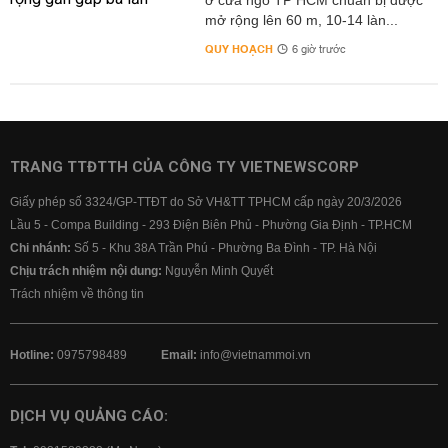
ở cửa ngõ TP HCM chuẩn bị được
mở rộng lên 60 m, 10-14 làn...
QUY HOẠCH
6 giờ trước
TRANG TTĐTTH CỦA CÔNG TY VIETNEWSCORP
Giấy phép số 3324/GP-TTĐT do Sở VH&TT TPHCM cấp ngày 20/3/2026
Lầu 5 - Compa Building - 293 Điện Biên Phủ - Phường Gia Định - TP.HCM
Chi nhánh:
Số 5 - Khu 38A Trần Phú - Phường Ba Đình - TP. Hà Nội
Chịu trách nhiệm nội dung:
Nguyễn Minh Quyết
Trách nhiệm về thông tin
Hotline:
0975798489
Email:
info@vietnammoi.vn
DỊCH VỤ QUẢNG CÁO: