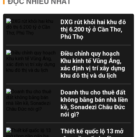
ĐỌC NHIỀU NHẤT
DXG rút khỏi hai khu đô
thị 6.200 tỷ ở Cần Thơ,
Phú Thọ
Điều chỉnh quy hoạch
Khu kinh tế Vũng Áng,
xác định vị trí xây dựng
khu đô thị và du lịch
Doanh thu cho thuê đất
không bằng bán nhà liền
kề, Sonadezi Châu Đức
nói gì?
Thiết kế quốc lộ 13 mở