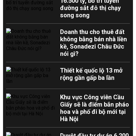
16.500 tỷ, bố trí tuyến
đường sắt đô thị chạy
song song
Doanh thu cho thuê đất
không bằng bán nhà liền
kề, Sonadezi Châu Đức
nói gì?
Thiết kế quốc lộ 13 mở
rộng gần gấp ba lần
Khu vực Công viên Cầu
Giấy sẽ là điểm bắn pháo
hoa và phố đi bộ mới tại
Hà Nội
Duyệt đầu tư dự án 6.200