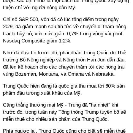
được xác định như là một cách để Trung Quốc xây dựng
thiện chí với người nông dân Mỹ.
Chỉ số S&P 500, vốn đã có lúc tăng điểm trong ngày
20/9, đã giảm mạnh sau tin tức về chuyến đi thăm nông
trại bị hủy bỏ, với mức giảm 0,7% trong vòng vài phút.
Nasdaq Composite giảm 1,2%.
Như đã đưa tin trước đó, phái đoàn Trung Quốc do Thứ
trưởng Bộ Nông nghiệp và Nông thôn Han Jun dẫn đầu,
đã lên kế hoạch cho các chuyến thăm tới các nông trại
vùng Bozeman, Montana, và Omaha và Nebraska.
Trung Quốc hiện đang là quốc gia thu mua tới 60% sản
phẩm đậu tương xuất khẩu của Mỹ.
Căng thẳng thương mại Mỹ - Trung đã "hạ nhiệt" khi
trước đó, trong tuần này Tổng thống Trump tuyên bố sẽ
miễn thuế cho nhiều sản phẩm của Trung Quốc.
Phía ngược lại, Trung Quốc cũng cho biết sẽ miễn thuế