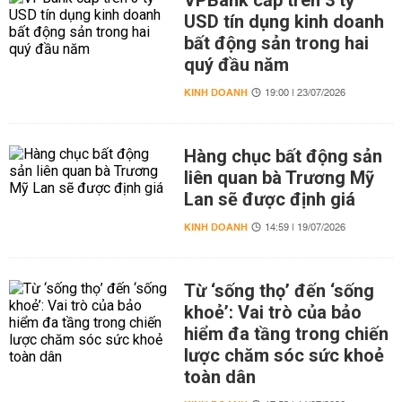
VPBank cấp trên 3 tỷ
USD tín dụng kinh doanh
bất động sản trong hai
quý đầu năm
KINH DOANH
19:00 | 23/07/2026
Hàng chục bất động sản
liên quan bà Trương Mỹ
Lan sẽ được định giá
KINH DOANH
14:59 | 19/07/2026
Từ ‘sống thọ’ đến ‘sống
khoẻ’: Vai trò của bảo
hiểm đa tầng trong chiến
lược chăm sóc sức khoẻ
toàn dân