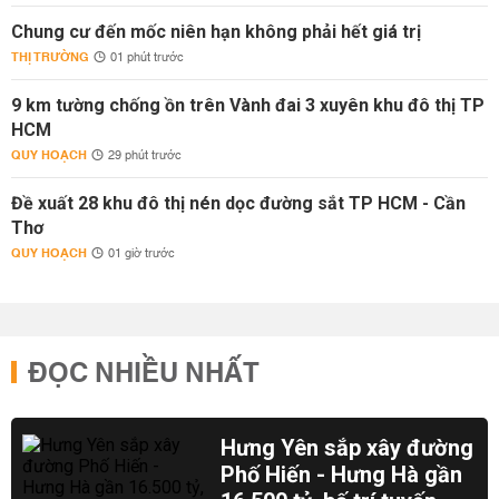
Chung cư đến mốc niên hạn không phải hết giá trị
THỊ TRƯỜNG
01 phút trước
9 km tường chống ồn trên Vành đai 3 xuyên khu đô thị TP
HCM
QUY HOẠCH
29 phút trước
Đề xuất 28 khu đô thị nén dọc đường sắt TP HCM - Cần
Thơ
QUY HOẠCH
01 giờ trước
ĐỌC NHIỀU NHẤT
Hưng Yên sắp xây đường
Phố Hiến - Hưng Hà gần