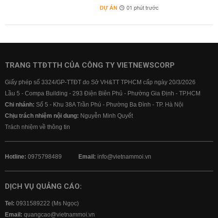
DỰ ÁN
01 phút trước
TRANG TTĐTTH CỦA CÔNG TY VIETNEWSCORP
Giấy phép số 3324/GP-TTĐT do Sở VH&TT TPHCM cấp ngày 20/3/2026
Lầu 5 - Compa Building - 293 Điện Biên Phủ - Phường Gia Định - TP.HCM
Chi nhánh:
Số 5 - Khu 38A Trần Phú - Phường Ba Đình - TP. Hà Nội
Chịu trách nhiệm nội dung:
Nguyễn Minh Quyết
Trách nhiệm về thông tin
Hotline:
0975798489
Email:
info@vietnammoi.vn
DỊCH VỤ QUẢNG CÁO:
Tel:
0931589222 (Ms Ngọc)
Email:
quangcao@vietnammoi.vn