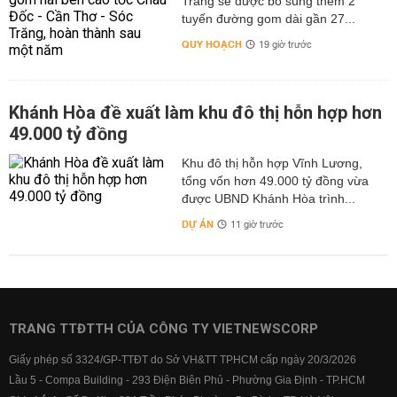
Trăng sẽ được bổ sung thêm 2
tuyến đường gom dài gần 27...
QUY HOẠCH
19 giờ trước
Khánh Hòa đề xuất làm khu đô thị hỗn hợp hơn
49.000 tỷ đồng
Khu đô thị hỗn hợp Vĩnh Lương,
tổng vốn hơn 49.000 tỷ đồng vừa
được UBND Khánh Hòa trình...
DỰ ÁN
11 giờ trước
TRANG TTĐTTH CỦA CÔNG TY VIETNEWSCORP
Giấy phép số 3324/GP-TTĐT do Sở VH&TT TPHCM cấp ngày 20/3/2026
Lầu 5 - Compa Building - 293 Điện Biên Phủ - Phường Gia Định - TP.HCM