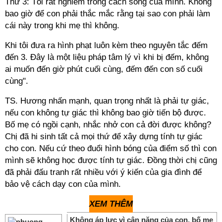
Thứ 3: Tôi rất nghiêm trong cách sống của mình. Không
bao giờ để con phải thắc mắc rằng tại sao con phải làm
cái này trong khi mẹ thì không.
Khi tôi đưa ra hình phạt luôn kèm theo nguyên tắc đếm
đến 3. Đây là một liệu pháp tâm lý vì khi bị đếm, không
ai muốn đến giờ phút cuối cùng, đếm đến con số cuối
cùng".
TS. Hương nhấn mạnh, quan trọng nhất là phải tự giác,
nếu con không tự giác thì không bao giờ tiến bộ được.
Bố mẹ có ngồi cạnh, nhắc nhở con cả đời được không?
Chị đã hi sinh tất cả mọi thứ để xây dựng tính tự giác
cho con. Nếu cứ theo đuổi hình bóng của điểm số thì con
mình sẽ không học được tính tự giác. Đồng thời chị cũng
đã phải đấu tranh rất nhiều với ý kiến của gia đình để
bảo vệ cách dạy con của mình.
XEM THÊM
Không áp lực vì cân nặng của con, bố mẹ