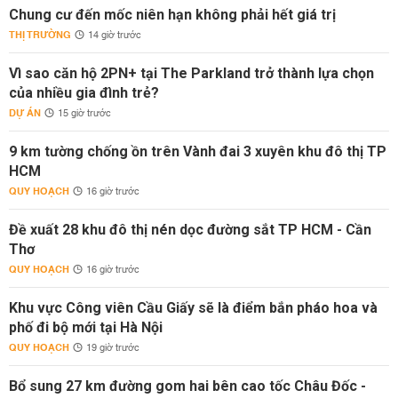
Chung cư đến mốc niên hạn không phải hết giá trị
THỊ TRƯỜNG
14 giờ trước
Vì sao căn hộ 2PN+ tại The Parkland trở thành lựa chọn
của nhiều gia đình trẻ?
DỰ ÁN
15 giờ trước
9 km tường chống ồn trên Vành đai 3 xuyên khu đô thị TP
HCM
QUY HOẠCH
16 giờ trước
Đề xuất 28 khu đô thị nén dọc đường sắt TP HCM - Cần
Thơ
QUY HOẠCH
16 giờ trước
Khu vực Công viên Cầu Giấy sẽ là điểm bắn pháo hoa và
phố đi bộ mới tại Hà Nội
QUY HOẠCH
19 giờ trước
Bổ sung 27 km đường gom hai bên cao tốc Châu Đốc -