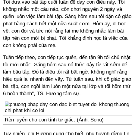
Tôi dựa vào bài tập cuối tuần để dạy con điều này. Tôi
không nhắc một câu nào, côn chơi nguyên 2 ngày và
quên luôn việc làm bài tập. Sáng hôm sau tôi dặn cô giáo
phạt bằng cách bớt một nửa suất cơm. Hôm ấy, đi học
về, con đói và tức nói rằng tại mẹ không nhắc làm bài
tập nên con mới bị phạt. Tôi khẳng định học là việc của
con không phải của mẹ.
Tuần tiếp theo, con tiếp tục quên, đến tận 9h tối chủ nhật
tôi mới nhắc. Sáng hôm sau nó thức dậy từ rất sớm để
làm bầu tập. Đó là điều tôi rất bất ngờ, không nghĩ rằng
hiệu quả lại nhanh đến vậy. Từ tuần sau, khi cô giáo giao
bài tập, con ngồi làm luôn một nửa tại lớp và tối hôm thứ
6 hoàn thành", TS. Hương tâm sự.
Rèn luyện cho con tính tự giác. (Ảnh: Sohu)
Tuy nhiên, chị Hương cũng cho biết, phụ huynh đừng tin