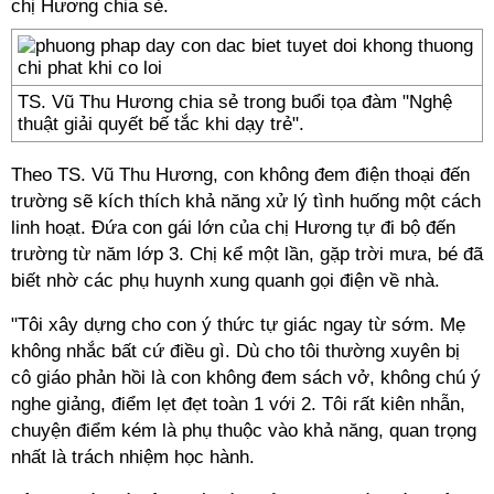
chị Hương chia sẻ.
TS. Vũ Thu Hương chia sẻ trong buổi tọa đàm "Nghệ
thuật giải quyết bế tắc khi dạy trẻ".
Theo TS. Vũ Thu Hương, con không đem điện thoại đến
trường sẽ kích thích khả năng xử lý tình huống một cách
linh hoạt. Đứa con gái lớn của chị Hương tự đi bộ đến
trường từ năm lớp 3. Chị kể một lần, gặp trời mưa, bé đã
biết nhờ các phụ huynh xung quanh gọi điện về nhà.
"Tôi xây dựng cho con ý thức tự giác ngay từ sớm. Mẹ
không nhắc bất cứ điều gì. Dù cho tôi thường xuyên bị
cô giáo phản hồi là con không đem sách vở, không chú ý
nghe giảng, điểm lẹt đẹt toàn 1 với 2. Tôi rất kiên nhẫn,
chuyện điểm kém là phụ thuộc vào khả năng, quan trọng
nhất là trách nhiệm học hành.