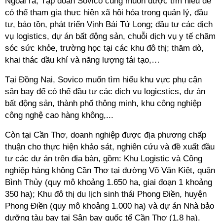
Ngoài ra,
Tập đoàn Sovico
cũng muốn được tìm hiểu để
có thể tham gia thực hiện xã hội hóa trong quản lý, đầu
tư, bảo tồn, phát triển Vịnh Bái Tử Long; đầu tư các dịch
vụ logistics, dự án bất động sản, chuỗi dịch vụ y tế chăm
sóc sức khỏe, trường học tại các khu đô thị; thăm dò,
khai thác dầu khí và năng lượng tái tạo,…
Tại Đồng Nai,
Sovico
muốn tìm hiểu khu vực phụ cận
sân bay để có thể đầu tư các dịch vụ logicstics, dự án
bất động sản, thành phố thông minh, khu công nghiệp
công nghệ cao hàng không,...
Còn tại Cần Thơ, doanh nghiệp được địa phương chấp
thuận cho thực hiện khảo sát, nghiên cứu và đề xuất đầu
tư các dự án trên địa bàn, gồm: Khu Logistic và Công
nghiệp hàng không Cần Thơ tại đường Võ Văn Kiệt, quận
Bình Thủy (quy mô khoảng 1.650 ha, giai đoạn 1 khoảng
350 ha); Khu đô thị du lịch sinh thái Phong Điền, huyện
Phong Điền (quy mô khoảng 1.000 ha) và dự án Nhà bảo
dưỡng tàu bay tại Sân bay quốc tế Cần Thơ (1,8 ha).