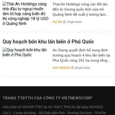
Thái An Holdings cùng các đối tác
đến từ Vương quốc Anh vừa tới
Quảng Ninh đề xuất ý tưởng làm...
DỰ ÁN
19 giờ trước
Quy hoạch bốn khu lấn biển ở Phú Quốc
An Giang quyết định bổ sung định
hướng quy hoạch 4 khu lấn biển tại
Phú Quốc rộng 161 ha trong tổng...
QUY HOẠCH
20 giờ trước
TRANG TTĐTTH CỦA CÔNG TY VIETNEWSCORP
Giấy phép số 3324/GP-TTĐT do Sở VH&TT TPHCM cấp ngày 20/3/2026
Lầu 5 - Compa Building - 293 Điện Biên Phủ - Phường Gia Định - TP.HCM