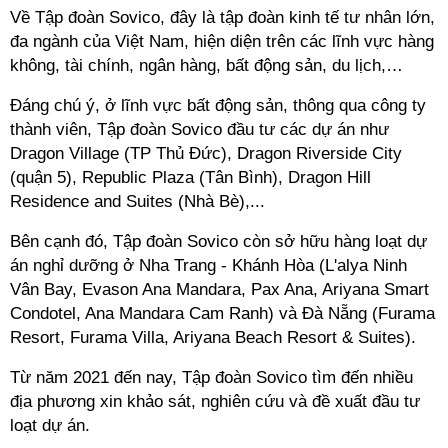
Về
Tập đoàn Sovico
, đây là tập đoàn kinh tế tư nhân lớn,
đa ngành của Việt Nam, hiện diện trên các lĩnh vực hàng
không, tài chính, ngân hàng, bất động sản, du lịch,…
Đáng chú ý, ở lĩnh vực bất động sản, thông qua công ty
thành viên,
Tập đoàn Sovico
đầu tư các dự án như
Dragon Village (TP Thủ Đức), Dragon Riverside City
(quận 5), Republic Plaza (Tân Bình), Dragon Hill
Residence and Suites (Nhà Bè),...
Bên cạnh đó,
Tập đoàn Sovico
còn sở hữu hàng loạt dự
án nghỉ dưỡng ở Nha Trang - Khánh Hòa (L'alya Ninh
Vân Bay, Evason Ana Mandara, Pax Ana, Ariyana Smart
Condotel, Ana Mandara Cam Ranh) và Đà Nẵng (Furama
Resort, Furama Villa, Ariyana Beach Resort & Suites).
Từ năm 2021 đến nay,
Tập đoàn Sovico
tìm đến nhiều
địa phương xin khảo sát, nghiên cứu và đề xuất đầu tư
loạt dự án.