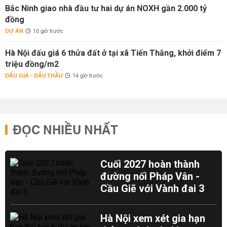
Bắc Ninh giao nhà đầu tư hai dự án NOXH gần 2.000 tỷ
đồng
DỰ ÁN
10 giờ trước
Hà Nội đấu giá 6 thửa đất ở tại xã Tiến Thắng, khởi điểm 7
triệu đồng/m2
ĐẤU GIÁ - ĐẤU THẦU
14 giờ trước
ĐỌC NHIỀU NHẤT
Cuối 2027 hoàn thành
đường nối Pháp Vân -
Cầu Giẽ với Vành đai 3
Hà Nội xem xét gia hạn