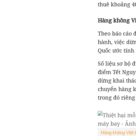
thuê khoảng 4
Hàng không Việ
Theo báo cáo 
hành, việc dừ
Quốc ước tính t
Số liệu sơ bộ 
điểm Tết Nguyê
dừng khai thác
chuyển hàng kh
trong đó riêng
Hàng không Việt t