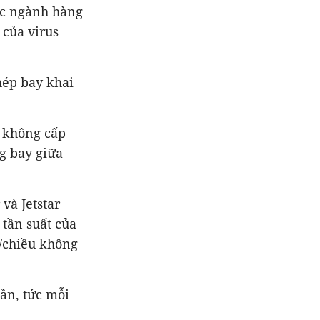
úc ngành hàng
của virus
hép bay khai
i không cấp
g bay giữa
 và Jetstar
 tần suất của
n/chiều không
uần, tức mỗi