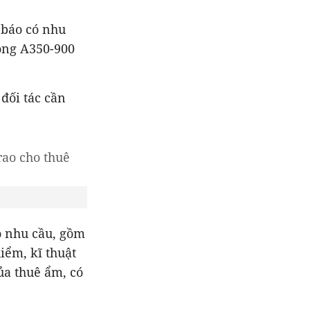
 báo có nhu
ộng A350-900
 đối tác cần
o nhu cầu, gồm
iểm, kĩ thuật
ủa thuê ẩm, có