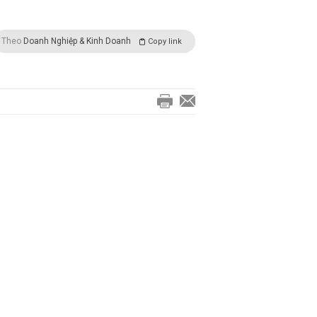
Theo
Doanh Nghiệp & Kinh Doanh
Copy link
Bắc Kinh đóng cửa chợ nông
sản, nhiều nơi dừng bán cá
hồi
TIÊU DÙNG
16:54 | 14/06/2020
OECD: Nền kinh tế Anh có
khả năng là nạn nhân lớn