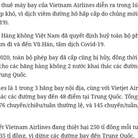
 thuê máy bay của Vietnam Airlines diễn ra trong l
p khó, vì dịch viêm đường hô hấp cấp do chủng mới 
19).
c Hàng không Việt Nam đã quyết định huỷ toàn bộ p
am đi và đến Vũ Hán, tâm dịch Covid-19.
020, toàn bộ phép bay đã cấp cũng bị hủy, đồng thờ
cho các hãng hàng không 2 nước khai thác các đườn
rung Quốc.
s là 1 trong 3 hãng bay nội địa, cùng với Vietjet Air
thác các đường bay đến 48 điểm tại Trung Quốc. Tổng
76 chuyến/chiều/tuần thường lệ, và 145 chuyến/tuầ
ết Vietnam Airlines đang thiệt hại 250 tỉ đồng mỗi t
35 tỉ đồng, vì dừng các đường bay đến Trung Quốc.