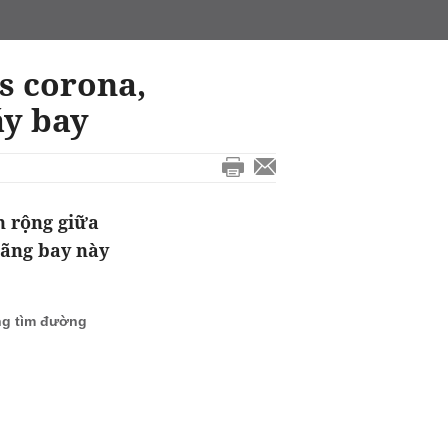
us corona,
áy bay
n rộng giữa
hãng bay này
ang tìm đường