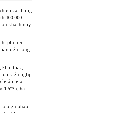
khiến các hãng
nh 400.000
guồn khách này
hi phí liên
 quan đến công
 khai thác,
m đã kiến nghị
hế giảm giá
y đi/đến, hạ
 có biện pháp