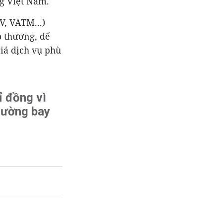
g Việt Nam.
, VATM...)
 thương, để
iá dịch vụ phù
ỉ đồng vì
đường bay