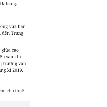
D/tháng.
hông vừa ban
m đến Trung
 giữa cao
iên sau khi
hị trường vận
ng kì 2019,