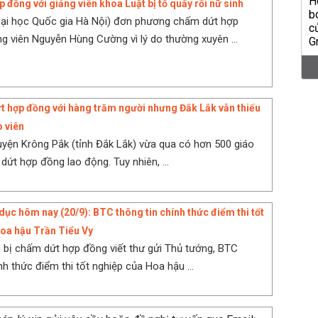
 đồng với giảng viên khoa Luật bị tố quấy rối nữ sinh
Đại học Quốc gia Hà Nội) đơn phương chấm dứt hợp
ng viên Nguyễn Hùng Cường vì lý do thường xuyên ...
 hợp đồng với hàng trăm người nhưng Đắk Lắk vẫn thiếu
o viên
uyện Krông Pắk (tỉnh Đắk Lắk) vừa qua có hơn 500 giáo
dứt hợp đồng lao động. Tuy nhiên, ...
dục hôm nay (20/9): BTC thông tin chính thức điểm thi tốt
oa hậu Trần Tiểu Vy
n bị chấm dứt hợp đồng viết thư gửi Thủ tướng, BTC
nh thức điểm thi tốt nghiệp của Hoa hậu ...