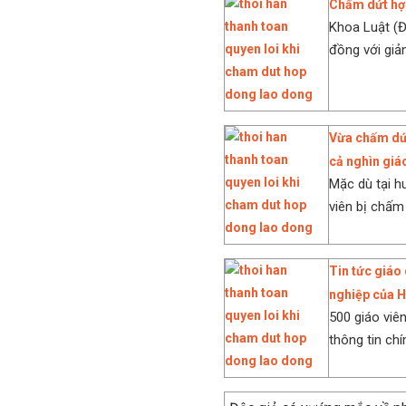
Chấm dứt hợp
Khoa Luật (
đồng với giả
Vừa chấm dứt
cả nghìn giá
Mặc dù tại h
viên bị chấm 
Tin tức giáo 
nghiệp của H
500 giáo viê
thông tin chí