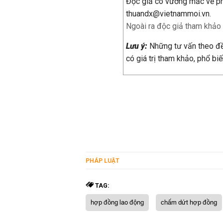
Độc giả có vướng mắc về phá
thuandx@vietnammoi.vn.
Ngoài ra độc giả tham khảo k
Lưu ý:
Những tư vấn theo đề 
có giá trị tham khảo, phổ biế
PHÁP LUẬT
TAG:
hợp đồng lao động
chấm dứt hợp đồng