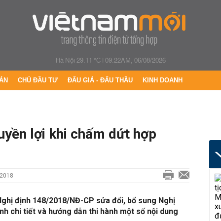
Hà Nội 29.11 °C
|
09:22AM, 06/08/2026
ÁN
CHỦ ĐẦU TƯ
ĐẤU GIÁ - ĐẤU THẦU
KINH DOANH
uyền lợi khi chấm dứt hợp
/2018
i Nghị định 148/2018/NĐ-CP sửa đổi, bổ sung Nghị
h chi tiết và hướng dẫn thi hành một số nội dung