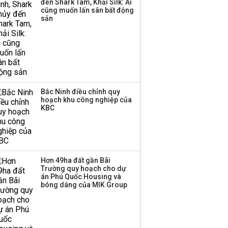
đến Shark Tam, Khải Silk: Ai
ba chữ số trong nửa
cũng muốn lấn sân bất động
đầu năm:
sản
Techcombank dẫn đầu,
Big4 tụt hạng
Bắc Ninh điều chỉnh quy
hoạch khu công nghiệp của
KBC
Hơn 49ha đất gần Bãi
Trường quy hoạch cho dự
án Phú Quốc Housing và
bóng dáng của MIK Group