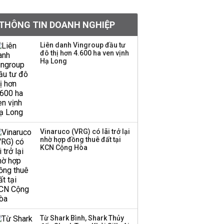
doanh nghiệp Mỹ
THÔNG TIN DOANH NGHIỆP
Hoá chất Đức Giang
công bố hai ứng viên
Liên danh Vingroup đầu tư
đô thị hơn 4.600 ha ven vịnh
HĐQT, cổ phiếu DGC
Hạ Long
tăng trần
'Đế chế’ kinh doanh
hàng xa xỉ của Lý Nhã
Kỳ: Từ phân phối, thiết
kế kim cương đến thời
trang, phụ kiện cao cấp
Vinaruco (VRG) có lãi trở lại
nhờ hợp đồng thuê đất tại
KCN Cộng Hòa
Hãng kim cương tài trợ
vương miện cho các
cuộc thi hoa hậu thông
báo ngừng hoạt động
Lãi thuần từ dịch vụ
Từ Shark Bình, Shark Thủy
nhiều ngân hàng tăng