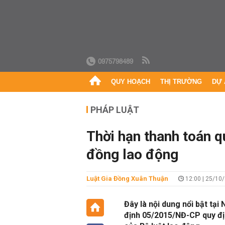
0975798489
QUY HOẠCH
THỊ TRƯỜNG
DỰ 
PHÁP LUẬT
Thời hạn thanh toán q
đồng lao động
Luật Gia Đồng Xuân Thuận
12:00 | 25/10
Đây là nội dung nổi bật tạ
định 05/2015/NĐ-CP quy địn