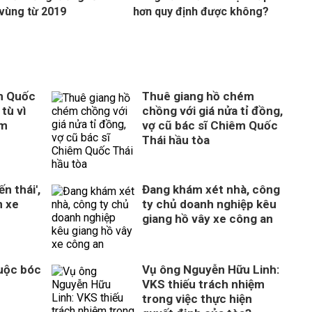
 vùng từ 2019
hơn quy định được không?
m Quốc
Thuê giang hồ chém
tù vì
chồng với giá nửa tỉ đồng,
ém
vợ cũ bác sĩ Chiêm Quốc
Thái hầu tòa
n thái',
Đang khám xét nhà, công
n xe
ty chủ doanh nghiệp kêu
giang hồ vây xe công an
Cuộc bóc
Vụ ông Nguyễn Hữu Linh:
VKS thiếu trách nhiệm
trong việc thực hiện