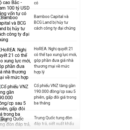
có
Bamboo Capital và
BCG Land bị hủy tư
cách công ty đại chúng
HoREA: Nghị quyết 21
có thể tạo xung lực mới,
góp phần đưa giá nhà
thương mại về mức
hợp lý
Cổ phiếu VNZ tăng gần
190.000 đồng/cp sau 5
phiên, gấp đôi giá trong
ba tháng
Trung Quốc tung đòn
đáp trả, siết xuất khẩu
drone và trừng phạt