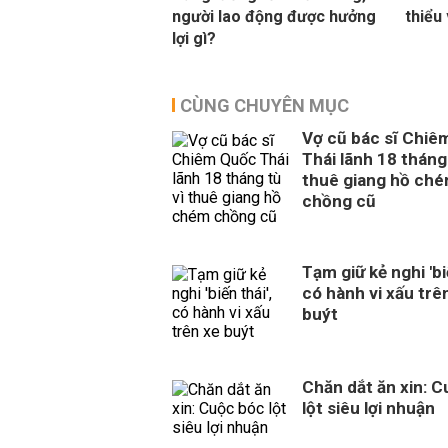
người lao động được hưởng
thiểu
lợi gì?
CÙNG CHUYÊN MỤC
Vợ cũ bác sĩ Chiê
Thái lãnh 18 tháng 
thuê giang hồ ch
chồng cũ
Tạm giữ kẻ nghi 'biế
có hành vi xấu trê
buýt
Chăn dắt ăn xin: 
lột siêu lợi nhuận