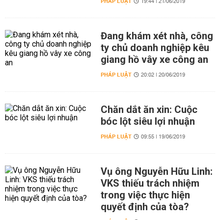
PHÁP LUẬT
19:44 | 21/06/2019
Đang khám xét nhà, công
ty chủ doanh nghiệp kêu
giang hồ vây xe công an
PHÁP LUẬT
20:02 | 20/06/2019
Chăn dắt ăn xin: Cuộc
bóc lột siêu lợi nhuận
PHÁP LUẬT
09:55 | 19/06/2019
Vụ ông Nguyễn Hữu Linh:
VKS thiếu trách nhiệm
trong việc thực hiện
quyết định của tòa?