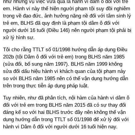
như những vụ việc vừa qua là hành vi dâm ô đối với trẻ
em. Hành vi này thể hiện người phạm tội suy đồi nghiêm
trọng về đạo đức, ảnh hưởng nặng nề đối với tâm sinh lý
trẻ em, BLHS đã quy định là phạm tội dâm ô đối với
người dưới 16 tuổi (Điều 146) nên người phạm tội phải bị
xử lý hình sự.
Tôi cho rằng TTLT số 01/1998 hướng dẫn áp dụng Điều
202b (tội Dâm ô đối với trẻ em) trong BLHS năm 1985
(sửa đổi, bổ sung năm 1997). BLHS năm 1999 không
sửa đổi dấu hiệu hành vi khách quan của tội phạm này
so với BLHS năm 1985 nên có thể vận dụng hướng dẫn
trên trong thực tiễn áp dụng pháp luật.
Tuy nhiên, như đã phân tích, nội hàm của hành vi dâm ô
đối với trẻ em trong BLHS năm 2015 đã có sự thay đổi
đáng kể so với hai BLHS trước đây nên không thể vận
dụng hướng dẫn trong TTLT số 01/1998 để xử lý đối với
hành vi Dâm ô đối với người dưới 16 tuổi hiện nay.