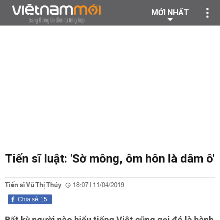
MỚI NHẤT
Tiến sĩ luật: 'Sờ mông, ôm hôn là dâm ô'
Tiến sĩ Vũ Thị Thúy
18:07 | 11/04/2019
Chia sẻ
15
Bất kỳ người nào hiểu tiếng Việt cũng gọi đó là hành