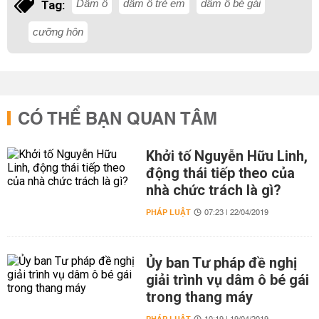
Dâm ô
dâm ô trẻ em
dâm ô bé gái
Tag:
cưỡng hôn
CÓ THỂ BẠN QUAN TÂM
Khởi tố Nguyễn Hữu Linh,
động thái tiếp theo của
nhà chức trách là gì?
PHÁP LUẬT
07:23 | 22/04/2019
Ủy ban Tư pháp đề nghị
giải trình vụ dâm ô bé gái
trong thang máy