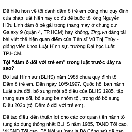
Để hiểu hơn về tội danh dâm ô trẻ em cũng như quy định
của pháp luật hiện nay có đủ để buộc tội ông Nguyễn
Hữu Linh dâm ô bé gái trong thang máy ở chung cư
Galaxy 9 (quận 4, TP.HCM) hay không,
Zing.vn
đăng tải
bài viết thể hiện quan điểm của Tiến sĩ Vũ Thị Thúy -
giảng viên khoa Luật Hình sự, trường Đại học Luật
TP.HCM.
Tội "dâm ô đối với trẻ em" trong luật trước đây ra
sao?
Bộ luật Hình sự (BLHS) năm 1985 chưa quy định tội
Dâm ô trẻ em. Đến ngày 10/5/1997, Quốc hội ban hành
Luật sửa đổi, bổ sung một số điều của BLHS 1985, tập
trung sửa đổi, bổ sung ba nhóm tội, trong đó bổ sung
Điều 202b (tội Dâm ô đối với trẻ em).
Để tạo điều kiện thuận lợi cho các cơ quan tiến hành tố
tụng áp dụng thống nhất BLHS năm 1985, TAND Tối cao,
VKSND Tối cao, Bộ Nội vụ (nay là Bộ Công an) đã ban