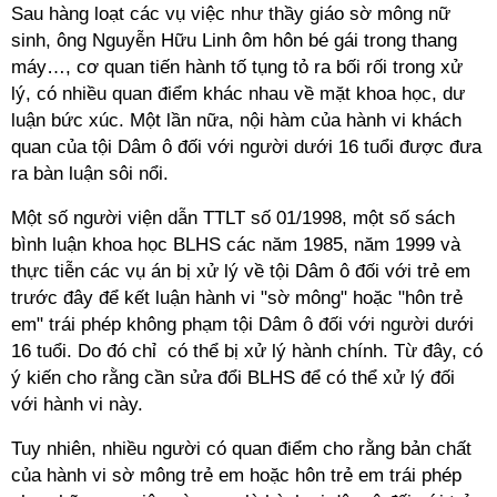
Sau hàng loạt các vụ việc như thầy giáo sờ mông nữ
sinh, ông Nguyễn Hữu Linh ôm hôn bé gái trong thang
máy…, cơ quan tiến hành tố tụng tỏ ra bối rối trong xử
lý, có nhiều quan điểm khác nhau về mặt khoa học, dư
luận bức xúc. Một lần nữa, nội hàm của hành vi khách
quan của tội Dâm ô đối với người dưới 16 tuổi được đưa
ra bàn luận sôi nổi.
Một số người viện dẫn TTLT số 01/1998, một số sách
bình luận khoa học BLHS các năm 1985, năm 1999 và
thực tiễn các vụ án bị xử lý về tội Dâm ô đối với trẻ em
trước đây để kết luận hành vi "sờ mông" hoặc "hôn trẻ
em" trái phép không phạm tội Dâm ô đối với người dưới
16 tuổi. Do đó chỉ có thể bị xử lý hành chính. Từ đây, có
ý kiến cho rằng cần sửa đổi BLHS để có thể xử lý đối
với hành vi này.
Tuy nhiên, nhiều người có quan điểm cho rằng bản chất
của hành vi sờ mông trẻ em hoặc hôn trẻ em trái phép