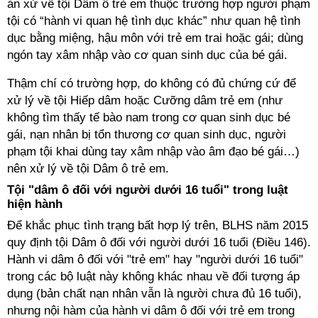
án xử về tội Dâm ô trẻ em thuộc trường hợp người phạm
tội có “hành vi quan hệ tình dục khác” như quan hệ tình
dục bằng miệng, hậu môn với trẻ em trai hoặc gái; dùng
ngón tay xâm nhập vào cơ quan sinh dục của bé gái.
Thậm chí có trường hợp, do không có đủ chứng cứ để
xử lý về tội Hiếp dâm hoặc Cưỡng dâm trẻ em (như
không tìm thấy tế bào nam trong cơ quan sinh dục bé
gái, nạn nhân bị tổn thương cơ quan sinh dục, người
phạm tội khai dùng tay xâm nhập vào âm đạo bé gái…)
nên xử lý về tội Dâm ô trẻ em.
Tội "dâm ô đối với người dưới 16 tuổi" trong luật
hiện hành
Để khắc phục tình trạng bất hợp lý trên, BLHS năm 2015
quy định tội Dâm ô đối với người dưới 16 tuổi (Điều 146).
Hành vi dâm ô đối với "trẻ em" hay "người dưới 16 tuổi"
trong các bộ luật này không khác nhau về đối tượng áp
dụng (bản chất nạn nhân vẫn là người chưa đủ 16 tuổi),
nhưng nội hàm của hành vi dâm ô đối với trẻ em trong