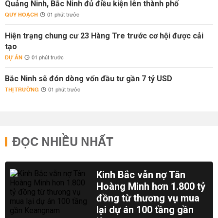
Quảng Ninh, Bắc Ninh đủ điều kiện lên thành phố
QUY HOẠCH
01 phút trước
Hiện trạng chung cư 23 Hàng Tre trước cơ hội được cải
tạo
DỰ ÁN
01 phút trước
Bắc Ninh sẽ đón dòng vốn đầu tư gần 7 tỷ USD
THỊ TRƯỜNG
01 phút trước
ĐỌC NHIỀU NHẤT
Kinh Bắc vẫn nợ Tân
Hoàng Minh hơn 1.800 tỷ
đồng từ thương vụ mua
lại dự án 100 tầng gần