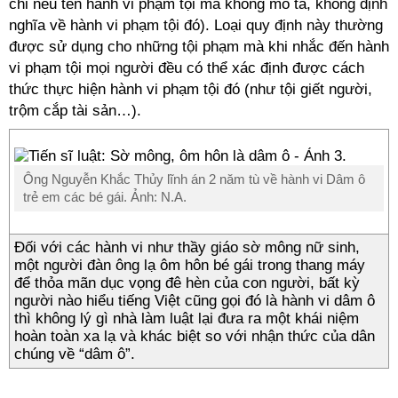
chỉ nêu tên hành vi phạm tội mà không mô tả, không định
nghĩa về hành vi phạm tội đó). Loại quy định này thường
được sử dụng cho những tội phạm mà khi nhắc đến hành
vi phạm tội mọi người đều có thể xác định được cách
thức thực hiện hành vi phạm tội đó (như tội giết người,
trộm cắp tài sản…).
Ông Nguyễn Khắc Thủy lĩnh án 2 năm tù về hành vi Dâm ô
trẻ em các bé gái. Ảnh: N.A.
Đối với các hành vi như thầy giáo sờ mông nữ sinh,
một người đàn ông lạ ôm hôn bé gái trong thang máy
để thỏa mãn dục vọng đê hèn của con người, bất kỳ
người nào hiểu tiếng Việt cũng gọi đó là hành vi dâm ô
thì không lý gì nhà làm luật lại đưa ra một khái niệm
hoàn toàn xa lạ và khác biệt so với nhận thức của dân
chúng về “dâm ô”.