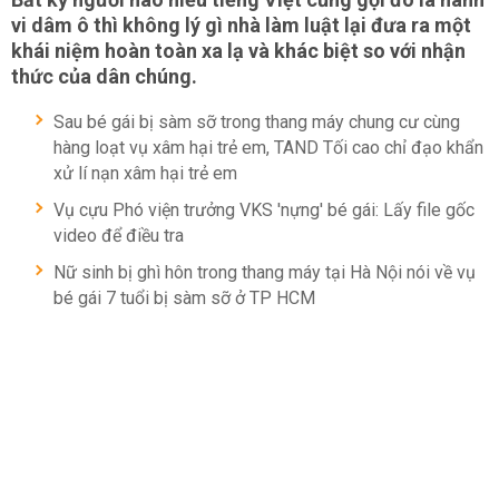
vi dâm ô thì không lý gì nhà làm luật lại đưa ra một
khái niệm hoàn toàn xa lạ và khác biệt so với nhận
thức của dân chúng.
Sau bé gái bị sàm sỡ trong thang máy chung cư cùng
hàng loạt vụ xâm hại trẻ em, TAND Tối cao chỉ đạo khẩn
xử lí nạn xâm hại trẻ em
Vụ cựu Phó viện trưởng VKS 'nựng' bé gái: Lấy file gốc
video để điều tra
Nữ sinh bị ghì hôn trong thang máy tại Hà Nội nói về vụ
bé gái 7 tuổi bị sàm sỡ ở TP HCM