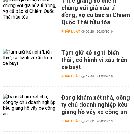
Thuê giang hồ chém
chồng với giá nửa tỉ
đồng, vợ cũ bác sĩ Chiêm
Quốc Thái hầu tòa
PHÁP LUẬT
08:29 | 26/06/2019
Tạm giữ kẻ nghi 'biến
thái', có hành vi xấu trên
xe buýt
PHÁP LUẬT
19:44 | 21/06/2019
Đang khám xét nhà, công
ty chủ doanh nghiệp kêu
giang hồ vây xe công an
PHÁP LUẬT
20:02 | 20/06/2019