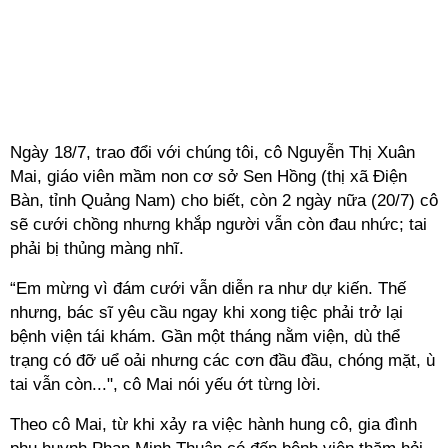
Ngày 18/7, trao đổi với chúng tôi, cô Nguyễn Thị Xuân
Mai, giáo viên mầm non cơ sở Sen Hồng (thị xã Điện
Bàn, tỉnh Quảng Nam) cho biết, còn 2 ngày nữa (20/7) cô
sẽ cưới chồng nhưng khắp người vẫn còn đau nhức; tai
phải bị thủng màng nhĩ.
“Em mừng vì đám cưới vẫn diễn ra như dự kiến. Thế
nhưng, bác sĩ yêu cầu ngay khi xong tiệc phải trở lại
bệnh viện tái khám. Gần một tháng nằm viện, dù thể
trạng có đỡ uể oải nhưng các cơn đầu đầu, chóng mặt, ù
tai vẫn còn...", cô Mai nói yếu ớt từng lời.
Theo cô Mai, từ khi xảy ra việc hành hung cô, gia đình