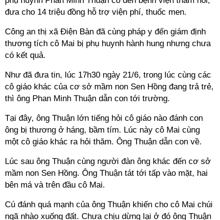
phụ huynh Phan Minh Thuận có đến bệnh viện thăm hỏi,
đưa cho 14 triệu đồng hỗ trợ viện phí, thuốc men.
Công an thị xã Điện Bàn đã cùng pháp y đến giám định
thương tích cô Mai bị phụ huynh hành hung nhưng chưa
có kết quả.
Như đã đưa tin, lúc 17h30 ngày 21/6, trong lúc cùng các
cô giáo khác của cơ sở mầm non Sen Hồng đang trả trẻ,
thì ông Phan Minh Thuận dẫn con tới trường.
Tại đây, ông Thuận lớn tiếng hỏi cô giáo nào đánh con
ông bị thương ở háng, bầm tím. Lúc này cô Mai cùng
một cô giáo khác ra hỏi thăm. Ông Thuận dẫn con về.
Lúc sau ông Thuận cùng người đàn ông khác đến cơ sở
mầm non Sen Hồng. Ông Thuận tát tới tấp vào mặt, hai
bên má và trên đầu cô Mai.
Cú đánh quá mạnh của ông Thuận khiến cho cô Mai chúi
ngã nhào xuống đất. Chưa chịu dừng lại ở đó ông Thuận