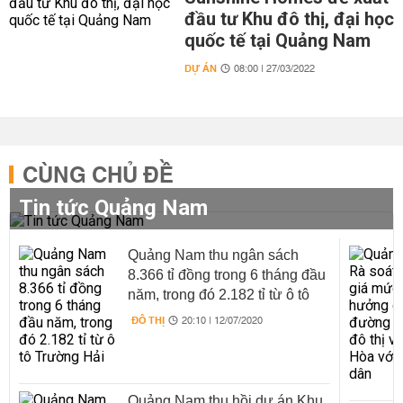
đầu tư Khu đô thị, đại học
quốc tế tại Quảng Nam
DỰ ÁN
08:00 | 27/03/2022
CÙNG CHỦ ĐỀ
Tin tức Quảng Nam
Quảng Nam thu ngân sách
8.366 tỉ đồng trong 6 tháng đầu
năm, trong đó 2.182 tỉ từ ô tô
Trường Hải
ĐÔ THỊ
20:10 | 12/07/2020
Quảng Nam thu hồi dự án Khu