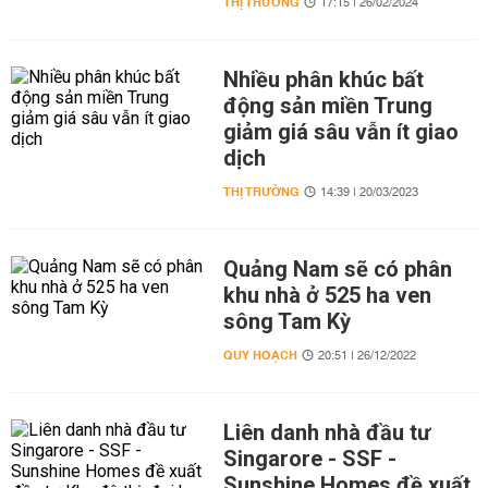
THỊ TRƯỜNG
17:15 | 26/02/2024
Nhiều phân khúc bất
động sản miền Trung
giảm giá sâu vẫn ít giao
dịch
THỊ TRƯỜNG
14:39 | 20/03/2023
Quảng Nam sẽ có phân
khu nhà ở 525 ha ven
sông Tam Kỳ
QUY HOẠCH
20:51 | 26/12/2022
Liên danh nhà đầu tư
Singarore - SSF -
Sunshine Homes đề xuất