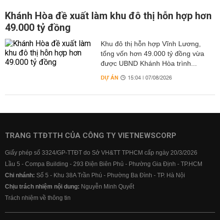
Khánh Hòa đề xuất làm khu đô thị hỗn hợp hơn
49.000 tỷ đồng
Khu đô thị hỗn hợp Vĩnh Lương,
tổng vốn hơn 49.000 tỷ đồng vừa
được UBND Khánh Hòa trình...
DỰ ÁN
15:04 | 07/08/2026
TRANG TTĐTTH CỦA CÔNG TY VIETNEWSCORP
Giấy phép số 3324/GP-TTĐT do Sở VH&TT TPHCM cấp ngày 20/3/2026
Lầu 5 - Compa Building - 293 Điện Biên Phủ - Phường Gia Định - TP.HCM
Chi nhánh:
Số 5 - Khu 38A Trần Phú - Phường Ba Đình - TP. Hà Nội
Chịu trách nhiệm nội dung:
Nguyễn Minh Quyết
Trách nhiệm về thông tin