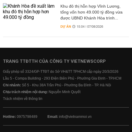
Khu đô thị hỗn hợp Vĩnh Lương,
tổng vốn hơn 49.000 tỷ đồng vừa
được UBND Khánh Hòa trình...
DỰ ÁN
15:04 | 07/08/2026
TRANG TTĐTTH CỦA CÔNG TY VIETNEWSCORP
Giấy phép số 3324/GP-TTĐT do Sở VH&TT TPHCM cấp ngày 20/3/2026
Lầu 5 - Compa Building - 293 Điện Biên Phủ - Phường Gia Định - TP.HCM
Chi nhánh:
Số 5 - Khu 38A Trần Phú - Phường Ba Đình - TP. Hà Nội
Chịu trách nhiệm nội dung:
Nguyễn Minh Quyết
Trách nhiệm về thông tin
Hotline:
0975798489
Email:
info@vietnammoi.vn