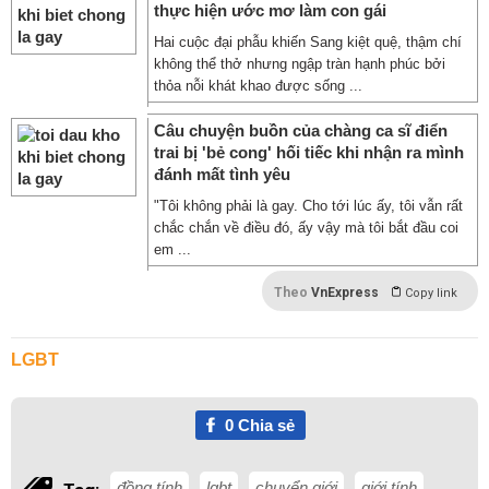
thực hiện ước mơ làm con gái
Hai cuộc đại phẫu khiến Sang kiệt quệ, thậm chí
không thể thở nhưng ngập tràn hạnh phúc bởi
thỏa nỗi khát khao được sống ...
Câu chuyện buồn của chàng ca sĩ điển
trai bị 'bẻ cong' hối tiếc khi nhận ra mình
đánh mất tình yêu
"Tôi không phải là gay. Cho tới lúc ấy, tôi vẫn rất
chắc chắn về điều đó, ấy vậy mà tôi bắt đầu coi
em ...
Theo
VnExpress
Copy link
LGBT
0
Chia sẻ
đồng tính
lgbt
chuyển giới
giới tính