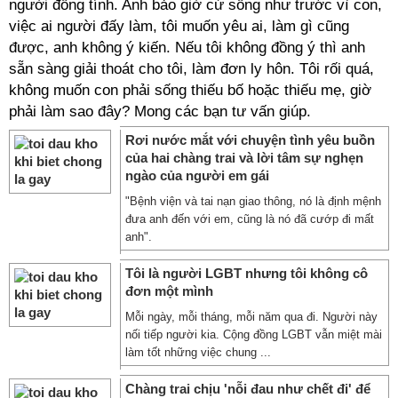
người đồng tính. Anh bảo giờ cứ sống như trước vì con,
việc ai người đấy làm, tôi muốn yêu ai, làm gì cũng
được, anh không ý kiến. Nếu tôi không đồng ý thì anh
sẵn sàng giải thoát cho tôi, làm đơn ly hôn. Tôi rối quá,
không muốn con phải sống thiếu bố hoặc thiếu mẹ, giờ
phải làm sao đây? Mong các bạn tư vấn giúp.
Rơi nước mắt với chuyện tình yêu buồn
của hai chàng trai và lời tâm sự nghẹn
ngào của người em gái
"Bệnh viện và tai nạn giao thông, nó là định mệnh
đưa anh đến với em, cũng là nó đã cướp đi mất
anh".
Tôi là người LGBT nhưng tôi không cô
đơn một mình
Mỗi ngày, mỗi tháng, mỗi năm qua đi. Người này
nối tiếp người kia. Cộng đồng LGBT vẫn miệt mài
làm tốt những việc chung ...
Chàng trai chịu 'nỗi đau như chết đi' để