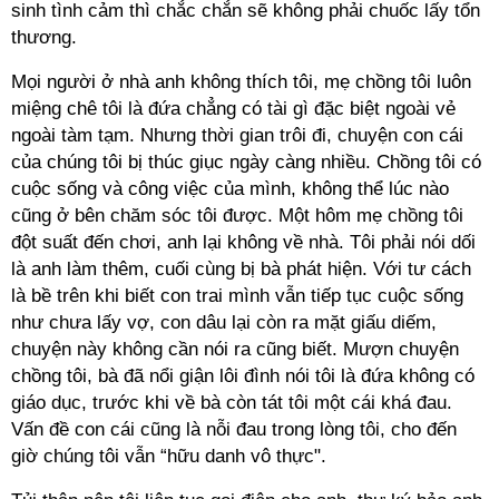
sinh tình cảm thì chắc chắn sẽ không phải chuốc lấy tổn
thương.
Mọi người ở nhà anh không thích tôi, mẹ chồng tôi luôn
miệng chê tôi là đứa chẳng có tài gì đặc biệt ngoài vẻ
ngoài tàm tạm. Nhưng thời gian trôi đi, chuyện con cái
của chúng tôi bị thúc giục ngày càng nhiều. Chồng tôi có
cuộc sống và công việc của mình, không thể lúc nào
cũng ở bên chăm sóc tôi được. Một hôm mẹ chồng tôi
đột suất đến chơi, anh lại không về nhà. Tôi phải nói dối
là anh làm thêm, cuối cùng bị bà phát hiện. Với tư cách
là bề trên khi biết con trai mình vẫn tiếp tục cuộc sống
như chưa lấy vợ, con dâu lại còn ra mặt giấu diếm,
chuyện này không cần nói ra cũng biết. Mượn chuyện
chồng tôi, bà đã nổi giận lôi đình nói tôi là đứa không có
giáo dục, trước khi về bà còn tát tôi một cái khá đau.
Vấn đề con cái cũng là nỗi đau trong lòng tôi, cho đến
giờ chúng tôi vẫn “hữu danh vô thực".