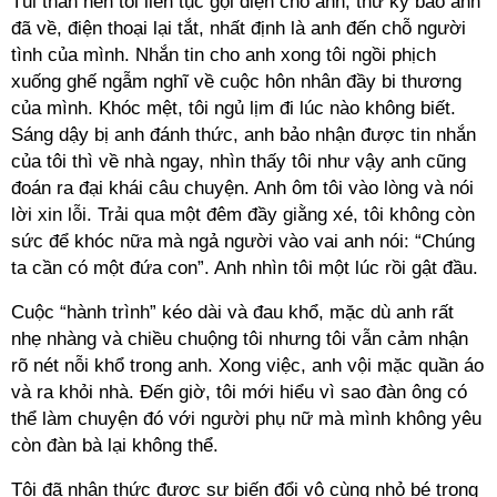
Tủi thân nên tôi liên tục gọi điện cho anh, thư ký bảo anh
đã về, điện thoại lại tắt, nhất định là anh đến chỗ người
tình của mình. Nhắn tin cho anh xong tôi ngồi phịch
xuống ghế ngẫm nghĩ về cuộc hôn nhân đầy bi thương
của mình. Khóc mệt, tôi ngủ lịm đi lúc nào không biết.
Sáng dậy bị anh đánh thức, anh bảo nhận được tin nhắn
của tôi thì về nhà ngay, nhìn thấy tôi như vậy anh cũng
đoán ra đại khái câu chuyện. Anh ôm tôi vào lòng và nói
lời xin lỗi. Trải qua một đêm đầy giằng xé, tôi không còn
sức để khóc nữa mà ngả người vào vai anh nói: “Chúng
ta cần có một đứa con”. Anh nhìn tôi một lúc rồi gật đầu.
Cuộc “hành trình” kéo dài và đau khổ, mặc dù anh rất
nhẹ nhàng và chiều chuộng tôi nhưng tôi vẫn cảm nhận
rõ nét nỗi khổ trong anh. Xong việc, anh vội mặc quần áo
và ra khỏi nhà. Đến giờ, tôi mới hiểu vì sao đàn ông có
thể làm chuyện đó với người phụ nữ mà mình không yêu
còn đàn bà lại không thể.
Tôi đã nhận thức được sự biến đổi vô cùng nhỏ bé trong