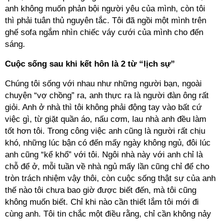
anh không muốn phản bội người yêu của mình, còn tôi
thì phải tuân thủ nguyên tắc. Tôi đã ngồi một mình trên
ghế sofa ngắm nhìn chiếc váy cưới của mình cho đến
sáng.
Cuộc sống sau khi kết hôn là 2 từ “lịch sự”
Chúng tôi sống với nhau như những người bạn, ngoài
chuyện “vợ chồng” ra, anh thực ra là người đàn ông rất
giỏi. Anh ở nhà thì tôi không phải động tay vào bất cứ
việc gì, từ giặt quần áo, nấu cơm, lau nhà anh đều làm
tốt hơn tôi. Trong công việc anh cũng là người rất chịu
khó, những lúc bận có đến mấy ngày không ngủ, đôi lúc
anh cũng “kể khổ” với tôi. Ngôi nhà này với anh chỉ là
chỗ để ở, mỗi tuần về nhà ngủ mấy lần cũng chỉ để cho
tròn trách nhiệm vậy thôi, còn cuộc sống thật sự của anh
thế nào tôi chưa bao giờ được biết đến, mà tôi cũng
không muốn biết. Chỉ khi nào cần thiết lắm tôi mới đi
cùng anh. Tôi tin chắc một điều rằng, chỉ cần không nảy