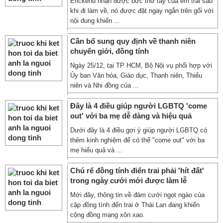
Erickend nhận được bức thư tay của em trai sau
khi đi làm về, nó được đặt ngay ngắn trên gối với
nội dung khiến ...
Cần bổ sung quy định về thanh niên
chuyển giới, đồng tính
Ngày 25/12, tại TP HCM, Bộ Nội vụ phối hợp với
Ủy ban Văn hóa, Giáo dục, Thanh niên, Thiếu
niên và Nhi đồng của ...
Đây là 4 điều giúp người LGBTQ 'come
out' với ba mẹ dễ dàng và hiệu quả
Dưới đây là 4 điều gợi ý giúp người LGBTQ có
thêm kinh nghiệm để có thể "come out" với ba
mẹ hiểu quả và ...
Chú rể đồng tính điển trai phải 'hít đất'
trong ngày cưới mới được làm lễ
Mới đây, thông tin về đám cưới ngọt ngào của
cặp đồng tính đển trai ở Thái Lan đang khiến
cộng đồng mạng xôn xao.