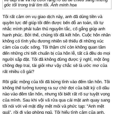
góc tối trong trái tim tôi. Ảnh minh họa
Tôi rất cảm ơn vụ giao dịch này, anh đã dùng tiền và
quyền lực để giúp tôi đến được bến đỗ an toàn, tôi tự
nhắc mình phải tuân thủ nguyên tắc, cố gắng giúp anh
hạnh phúc. Bởi thế, chúng tôi đã kết hôn. Cuộc hôn nhân
không có tình yêu đương nhiên sẽ thiếu đi những xúc
cảm của cuộc sống. Tôi thậm chí còn không quan tâm
đến những chi tiết chuẩn bị của hôn lễ, tất cả đều do mọi
người sắp đặt. Tôi đã không đừng được ý nghĩ, một ông
chồng đẹp trai, tài giỏi như vậy chắc sẽ là ước mơ của
rất nhiều cô gái?
Rồi giấc mộng của tôi đã bừng tỉnh vào đêm tân hôn. Tôi
không thể tưởng tượng ra sự chờ đợi của bất kỳ cô dâu
nào vào đêm tân hôn, nhưng tôi biết rất rõ sự tuyệt vọng
của mình. Sau khi vội vã rửa qua cái mặt anh quay sang
tôi nói với vẻ mặt đầy mệt mỏi và phức tạp: “Anh mệt
quá”, rồi đi vào phòng ngủ. Tôi hiểu tình cảm của anh,