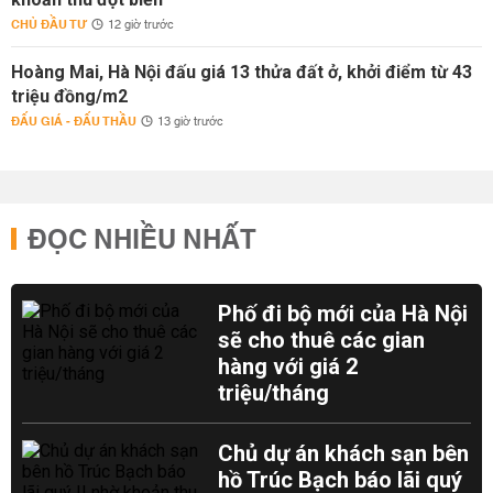
CHỦ ĐẦU TƯ
12 giờ trước
Hoàng Mai, Hà Nội đấu giá 13 thửa đất ở, khởi điểm từ 43
triệu đồng/m2
ĐẤU GIÁ - ĐẤU THẦU
13 giờ trước
ĐỌC NHIỀU NHẤT
Phố đi bộ mới của Hà Nội
sẽ cho thuê các gian
hàng với giá 2
triệu/tháng
Chủ dự án khách sạn bên
hồ Trúc Bạch báo lãi quý