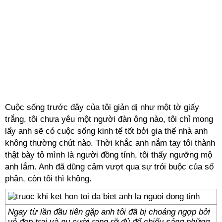
Cuộc sống trước đây của tôi giản dị như một tờ giấy
trắng, tôi chưa yêu một người đàn ông nào, tôi chỉ mong
lấy anh sẽ có cuộc sống kinh tế tốt bởi gia thế nhà anh
không thường chút nào. Thời khắc anh nắm tay tôi thành
thật bày tỏ mình là người đồng tính, tôi thấy ngưỡng mộ
anh lắm. Anh đã dũng cảm vượt qua sự trói buộc của số
phận, còn tôi thì không.
Ngay từ lần đầu tiên gặp anh tôi đã bị choáng ngợp bởi
vẻ đẹp trai và nụ cười rạng rỡ đủ để chiếu sáng những