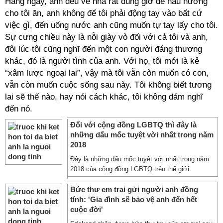
Hàng ngày, anh đều về nhà rất đúng giờ để nấu nướng
cho tôi ăn, anh không để tôi phải động tay vào bất cứ
việc gì, đến uống nước anh cũng muốn tự tay lấy cho tôi.
Sự cưng chiều này là nỗi giày vò đối với cả tôi và anh,
đôi lúc tôi cũng nghĩ đến một con người đáng thương
khác, đó là người tình của anh. Với họ, tôi mới là kẻ
“xâm lược ngoại lai”, vậy mà tôi vẫn còn muốn có con,
vẫn còn muốn cuộc sống sau này. Tôi không biết tương
lai sẽ thế nào, hay nói cách khác, tôi không dám nghĩ
đến nó.
Đối với cộng đồng LGBTQ thì đây là
những dấu mốc tuyệt vời nhất trong năm
2018
Đây là những dấu mốc tuyệt vời nhất trong năm
2018 của cộng đồng LGBTQ trên thế giới.
Bức thư em trai gửi người anh đồng
tính: 'Gia đình sẽ bảo vệ anh đến hết
cuộc đời'