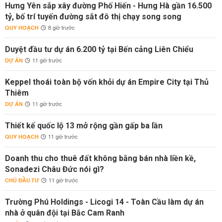
Hưng Yên sắp xây đường Phố Hiến - Hưng Hà gần 16.500
tỷ, bố trí tuyến đường sắt đô thị chạy song song
QUY HOẠCH
8 giờ trước
Duyệt đầu tư dự án 6.200 tỷ tại Bến cảng Liên Chiểu
DỰ ÁN
11 giờ trước
Keppel thoái toàn bộ vốn khỏi dự án Empire City tại Thủ
Thiêm
DỰ ÁN
11 giờ trước
Thiết kế quốc lộ 13 mở rộng gần gấp ba lần
QUY HOẠCH
11 giờ trước
Doanh thu cho thuê đất không bằng bán nhà liền kề,
Sonadezi Châu Đức nói gì?
CHỦ ĐẦU TƯ
11 giờ trước
Trường Phú Holdings - Licogi 14 - Toàn Cầu làm dự án
nhà ở quân đội tại Bắc Cam Ranh