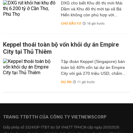
DXG cho biết Khu đô thị mới Mái
Dầm và Khu đô thị mới tại xã Bá
Hiến không còn phù hợp với...
CHỦ ĐẦU TƯ
16 giờ trước
Keppel thoái toàn bộ vốn khỏi dự án Empire
City tại Thủ Thiêm
Tập đoàn Keppel (Singapore) bán
toàn bộ 40% vốn tại dự án Empire
City với giá 270 triệu USD, chấm...
DỰ ÁN
11 giờ trước
TRANG TTĐTTH CỦA CÔNG TY VIETNEWSCORP
Giấy phép số 3324/GP-TTĐT do Sở VH&TT TPHCM cấp ngày 20/3/2026