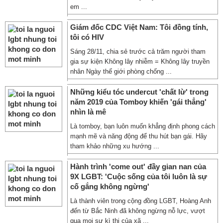
em ...
Giám đốc CDC Việt Nam: Tôi đồng tính,
tôi có HIV
Sáng 28/11, chia sẻ trước cả trăm người tham
gia sự kiện Không lây nhiễm = Không lây truyền
nhân Ngày thế giới phòng chống ...
Những kiểu tóc undercut 'chất lừ' trong
năm 2019 của Tomboy khiến 'gái thẳng'
nhìn là mê
Là tomboy, bạn luôn muốn khẳng định phong cách
mạnh mẽ và năng động để thu hút bạn gái. Hãy
tham khảo những xu hướng ...
Hành trình 'come out' đầy gian nan của
9X LGBT: 'Cuộc sống của tôi luôn là sự
cố gắng không ngừng'
Là thành viên trong cộng đồng LGBT, Hoàng Anh
đến từ Bắc Ninh đã không ngừng nỗ lực, vượt
qua mọi sự kì thị của xã ...