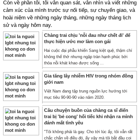
Còn về phần tôi, tôi vẫn quan sát, vẫn nhìn và viết những
cảm xúc của mình trước sự nối tiếp, sự chuyển giao, và
hoài niệm về những ngày tháng, những ngày tháng lịch
sử và ngày hôm nay.
Chàng trai chịu 'nỗi đau như chết đi' để
thực hiện ước mơ làm con gái
Hai cuộc đại phẫu khiến Sang kiệt quệ, thậm chí
không thể thở nhưng ngập tràn hạnh phúc bởi
thỏa nỗi khát khao được sống ...
Gia tăng lây nhiễm HIV trong nhóm đồng
giới nam
Việt Nam đang tập trung nguồn lực hướng tới
mục tiêu 90-90-90 vào năm 2020.
Câu chuyện buồn của chàng ca sĩ điển
trai bị 'bẻ cong' hối tiếc khi nhận ra mình
đánh mất tình yêu
"Tôi không phải là gay. Cho tới lúc ấy, tôi vẫn rất
chắc chắn về điều đó, ấy vậy mà tôi bắt đầu coi