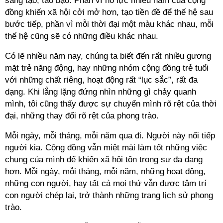
sáng tạo, táo bạo. Phần vì nỗ lực nhiều năm của cộng
đồng khiến xã hội cởi mở hơn, tạo tiền đề để thế hệ sau
bước tiếp, phần vì mỗi thời đại một màu khác nhau, mỗi
thế hệ cũng sẽ có những điều khác nhau.
Có lẽ nhiều năm nay, chúng ta biết đến rất nhiều gương
mặt trẻ năng động, hay những nhóm cộng đồng trẻ tuổi
với những chất riêng, hoạt động rất “lục sắc”, rất đa
dạng. Khi lẳng lặng đứng nhìn những gì chảy quanh
mình, tôi cũng thấy được sự chuyển mình rõ rệt của thời
đại, những thay đổi rõ rệt của phong trào.
Mỗi ngày, mỗi tháng, mỗi năm qua đi. Người này nối tiếp
người kia. Cộng đồng vẫn miệt mài làm tốt những việc
chung của mình để khiến xã hội tôn trọng sự đa dạng
hơn. Mỗi ngày, mỗi tháng, mỗi năm, những hoạt động,
những con người, hay tất cả mọi thứ vẫn được tâm trí
con người chép lại, trở thành những trang lịch sử phong
trào.