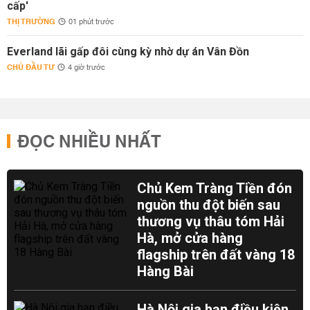
cấp'
THỊ TRƯỜNG
01 phút trước
Everland lãi gấp đôi cùng kỳ nhờ dự án Vân Đồn
CHỦ ĐẦU TƯ
4 giờ trước
ĐỌC NHIỀU NHẤT
Chủ Kem Tràng Tiền đón
nguồn thu đột biến sau
thương vụ thâu tóm Hải
Hà, mở cửa hàng
flagship trên đất vàng 18
Hàng Bài
Hà Nội gia hạn điều kiện