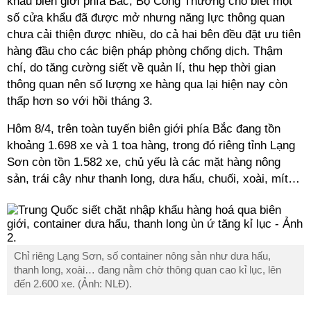
khẩu biên giới phía Bắc, Bộ Công Thương cho biết một
số cửa khẩu đã được mở nhưng năng lực thông quan
chưa cải thiện được nhiều, do cả hai bên đều đặt ưu tiên
hàng đầu cho các biện pháp phòng chống dịch. Thậm
chí, do tăng cường siết về quản lí, thu hẹp thời gian
thông quan nên số lượng xe hàng qua lại hiện nay còn
thấp hơn so với hồi tháng 3.
Hôm 8/4, trên toàn tuyến biên giới phía Bắc đang tồn
khoảng 1.698 xe và 1 toa hàng, trong đó riêng tỉnh Lạng
Sơn còn tồn 1.582 xe, chủ yếu là các mặt hàng nông
sản, trái cây như thanh long, dưa hấu, chuối, xoài, mít…
Chỉ riêng Lạng Sơn, số container nông sản như dưa hấu,
thanh long, xoài… đang nằm chờ thông quan cao kỉ lục, lên
đến 2.600 xe. (Ảnh: NLĐ).