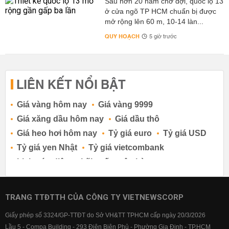
Sau hơn 20 năm chờ đợi, quốc lộ 13
ở cửa ngõ TP HCM chuẩn bị được
mở rộng lên 60 m, 10-14 làn...
QUY HOẠCH
5 giờ trước
LIÊN KẾT NỔI BẬT
Giá vàng hôm nay
Giá vàng 9999
Giá xăng dầu hôm nay
Giá dầu thô
Giá heo hơi hôm nay
Tỷ giá euro
Tỷ giá USD
Tỷ giá yen Nhật
Tỷ giá vietcombank
Lịch cúp điện
Lãi suất ngân hàng
Lãi suất tiết kiệm
Lãi suất tiền gửi
Lãi suất ngân hàng Agribank
TRANG TTĐTTH CỦA CÔNG TY VIETNEWSCORP
Lãi suất ngân hàng Sacombank
Giấy phép số 3324/GP-TTĐT do Sở VH&TT TPHCM cấp ngày 20/3/2026
Lãi suất ngân hàng BIDV
Lầu 5 - Compa Building - 293 Điện Biên Phủ - Phường Gia Định - TP.HCM