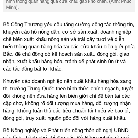
hình thông quan hàng qua cửa khẩu gặp khó khăn. (Ảnh: Phúc
Minh).
Bộ Công Thương yêu cầu tăng cường công tác thông tin,
khuyến cáo hộ nông dân, cơ sở sản xuất, doanh nghiệp
chế biến xuất khẩu nông sản và trái cây tươi về diễn
biến thông quan hàng hóa tại các cửa khẩu biên giới phía
Bắc, để chủ động có kế hoạch sản xuất, đóng gói, giao
nhận, xuất khẩu hàng hóa, tránh để phát sinh ùn ứ và
các tác động bất lợi khác.
Khuyến cáo doanh nghiệp nên xuất khẩu hàng hóa sang
thị trường Trung Quốc theo hình thức chính ngạch, tuyệt
đối không nên đưa hàng lên biên giới chỉ để bán tại các
cặp chợ, không rõ đối tượng mua hàng, đối tượng nhận
hàng, không tuân thủ các tiêu chuẩn tối thiểu về bao bì,
đóng gói, truy xuất nguồn gốc đối với hàng xuất khẩu.
Bộ Nông nghiệp và Phát triển nông thôn đề nghị UBND
các tỉnh, thành phố chỉ đạo các Sở Nông nghiệp rà soát,