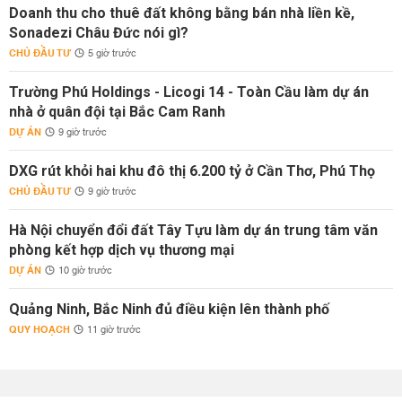
Doanh thu cho thuê đất không bằng bán nhà liền kề,
Sonadezi Châu Đức nói gì?
CHỦ ĐẦU TƯ
5 giờ trước
Trường Phú Holdings - Licogi 14 - Toàn Cầu làm dự án
nhà ở quân đội tại Bắc Cam Ranh
DỰ ÁN
9 giờ trước
DXG rút khỏi hai khu đô thị 6.200 tỷ ở Cần Thơ, Phú Thọ
CHỦ ĐẦU TƯ
9 giờ trước
Hà Nội chuyển đổi đất Tây Tựu làm dự án trung tâm văn
phòng kết hợp dịch vụ thương mại
DỰ ÁN
10 giờ trước
Quảng Ninh, Bắc Ninh đủ điều kiện lên thành phố
QUY HOẠCH
11 giờ trước