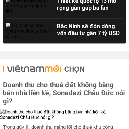
Thiết kế quốc lộ 13 mở
rộng gần gấp ba lần
Bắc Ninh sẽ đón dòng
vốn đầu tư gần 7 tỷ USD
CHỌN
Doanh thu cho thuê đất không bằng
bán nhà liền kề, Sonadezi Châu Đức nói
gì?
Trong qúy II, doanh thu mảng lõi cho thuê khu công