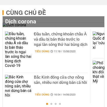
CÙNG CHỦ ĐỀ
Dịch corona
Đầu tuần, chứng khoán châu Á
và dầu bị bán tháo trước lo
ngại làn sóng thứ hai bùng dịch
Covid-19
TIÊU DÙNG
11:18 | 15/06/2020
Bắc Kinh đóng cửa chợ nông
sản, nhiều nơi dừng bán cá hồi
TIÊU DÙNG
16:54 | 14/06/2020