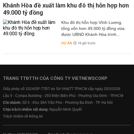
Khánh Hòa đề xuất làm khu đô thị hỗn hợp hơn
49.000 tỷ đồng
Khu đô thị hỗn hợp Vĩnh Lương,
tổng vốn hơn 49.000 tỷ đồng vừa
được UBND Khánh Hòa trình...
DỰ ÁN
16 giờ trước
TRANG TTĐTTH CỦA CÔNG TY VIETNEWSCORP
Giấy phép số 3324/GP-TTĐT do Sở VH&TT TPHCM cấp ngày 20/3/2026
Lầu 5 - Compa Building - 293 Điện Biên Phủ - Phường Gia Định - TP.HCM
Chi nhánh:
Số 5 - Khu 38A Trần Phú - Phường Ba Đình - TP. Hà Nội
Chịu trách nhiệm nội dung:
Nguyễn Minh Quyết
Trách nhiệm về thông tin